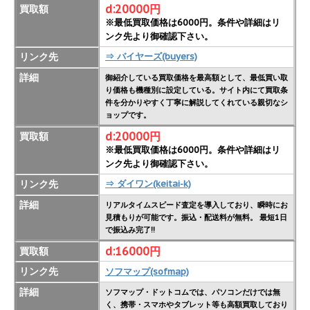
d:20000円
買取額
※最低買取価格は6000円。条件や詳細はリ
ンク先より御確認下さい。
リンク先
⇒ バイヤーズ(buyers)
詳細
御紹介している買取価格を最高額として、最低買い取
り価格も機種別に設定している。サイト内にて買取条
件を分かりやすく丁寧に解説してくれている親切なシ
ョップです。
d:20000円
買取額
※最低買取価格は6000円。条件や詳細はリ
ンク先より御確認下さい。
リンク先
⇒ ダイワン(keitai-k)
詳細
リアルタイムスピード査定を導入しており、瞬時にお
見積もりが可能です。振込・配送料が無料。 最短1日
で振込み完了!!
d:16000円
買取額
リンク先
ソフマップ(sofmap)
詳細
ソフマップ・ドットコムでは、パソコンだけでは無
く、携帯・スマホやタブレット等も高額買取しており