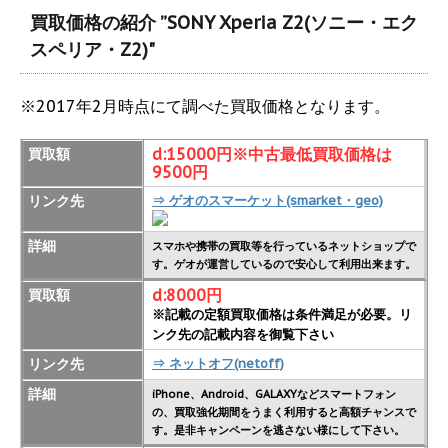
買取価格の紹介 ”SONY Xperia Z2(ソニー・エク
スペリア・Z2)"
※2017年2月時点にて調べた買取価格となります。
d:15000円※中古最低買取価格は
買取額
9500円
リンク先
⇒ ゲオのスマーケット(smarket・geo)
詳細
スマホや携帯の買取等を行っているネットショップで
す。ゲオが運営しているので安心して利用出来ます。
d:8000円
買取額
※記載の定額買取価格は条件満足が必要。リ
ンク先の記載内容を御覧下さい
リンク先
⇒ ネットオフ(netoff)
詳細
iPhone、Android、GALAXYなどスマートフォン
の、買取強化期間をうまく利用すると高額チャンスで
す。是非キャンペーンを逃さない様にして下さい。