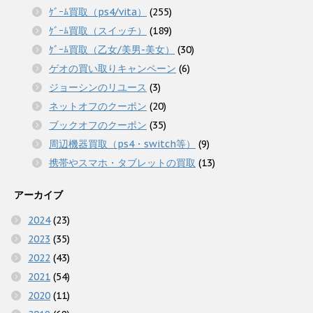
ｹﾞｰﾑ買取（ps4/vita）
(255)
ｹﾞｰﾑ買取（スイッチ）
(189)
ｹﾞｰﾑ買取（乙女/美男-美女）
(30)
ゲオの買い取りキャンペーン
(6)
ジョーシンのリユース
(3)
ネットオフのクーポン
(20)
ブックオフのクーポン
(35)
周辺機器買取（ps4・switch等）
(9)
携帯やスマホ・タブレットの買取
(13)
アーカイブ
2024
(23)
2023
(35)
2022
(43)
2021
(54)
2020
(11)