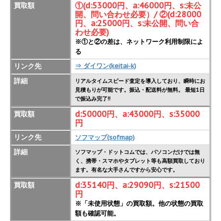
①(d:53000円、a:46000円、s:未公
買取額
開、問い合わせ必要）/ ②(d:28000
円、a:25000円、s:未公開、問い合
わせ必要)
※①と②の差は、ネットワーク利用制限によ
る
リンク先
⇒ ダイワン(keitai-k)
詳細
リアルタイムスピード査定を導入しており、瞬時にお
見積もりが可能です。振込・配送料が無料。 最短1日
で振込み完了!!
d:50000円、a:43000円、s:35000
買取額
円
リンク先
ソフマップ(sofmap)
詳細
ソフマップ・ドットコムでは、パソコンだけでは無
く、携帯・スマホやタブレット等も高額買取しており
ます。有名な大手さんですから安心です。
d:35140円、a:29090円、s:21500
買取額
円
※「未使用状態」の買取額。他の状態の買取
額も確認可能。