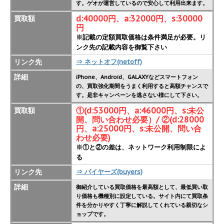
す。ゲオが運営しているので安心して利用出来ます。
d:40000円、a:32000円、s:30000
買取額
円
※記載の定額買取価格は条件満足が必要。リ
ンク先の記載内容を御覧下さい
リンク先
⇒ ネットオフ(netoff)
詳細
iPhone、Android、GALAXYなどスマートフォン
の、買取強化期間をうまく利用すると高額チャンスで
す。是非キャンペーンを逃さない様にして下さい。
①(d:53000円、a:46000円、s:未公
買取額
開、問い合わせ必要）/ ②(d:28000
円、a:25000円、s:未公開、問い合
わせ必要)
※①と②の差は、ネットワーク利用制限によ
る
リンク先
⇒ バイヤーズ(buyers)
詳細
御紹介している買取価格を最高額として、最低買い取
り価格も機種別に設定している。サイト内にて買取条
件を分かりやすく丁寧に解説してくれている親切なシ
ョップです。