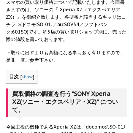
スマホの買い取り価格について記載いたします。今回書
きますのは、ソニーの『 Xperia XZ（エクスぺエリア
ZX）』を御紹介致します。各型番と該当するキャリはコ
チラ⇒(ドコモ:SO-01J／au:SOV34／ソフトバン
ク:601SO)です。約5店の買い取りショップ別に、売った
際の値段を書いております。
下取りに出すよりも高額になる事も多く有りますので、
是非一度ご参考下さい。
目次
[
show
]
買取価格の調査を行う”SONY Xperia
XZ(ソニー・エクスペリア・XZ)” につい
て。
今回主役の機種であるXperia XZは、docomoのSO-01J