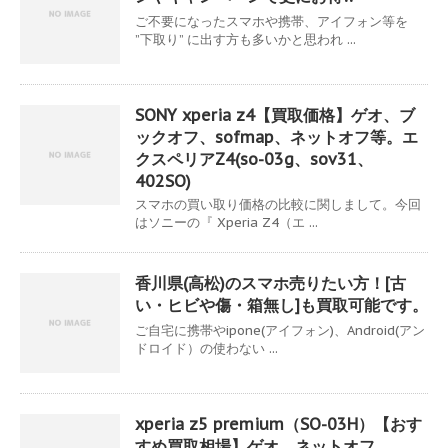
ご不要になったスマホや携帯、アイフォン等を
”下取り” に出す方も多いかと思われ ...
SONY xperia z4【買取価格】ゲオ、ブ
ックオフ、sofmap、ネットオフ等。エ
クスペリアZ4(so-03g、sov31、
402SO)
スマホの買い取り価格の比較に関しまして。今回
はソニーの『 Xperia Z4（エ ...
香川県(高松)のスマホ売りたい方！[古
い・ヒビや傷・箱無し]も買取可能です。
ご自宅に携帯やipone(アイフォン)、Android(アン
ドロイド）の使わない ...
xperia z5 premium（SO-03H）【おす
すめ買取相場】ゲオ、ネットオフ、