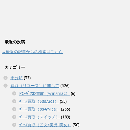
最近の投稿
→最近の記事からの検索はこちら
カテゴリー
未分類
(37)
買取（リユース）に関して
(526)
PC-ﾊﾟｿｺﾝ買取（win/mac）
(6)
ｹﾞｰﾑ買取（3ds/2ds）
(55)
ｹﾞｰﾑ買取（ps4/vita）
(255)
ｹﾞｰﾑ買取（スイッチ）
(189)
ｹﾞｰﾑ買取（乙女/美男-美女）
(30)