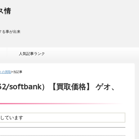
ス情
する事が出来
人気記事ランク
トの買取
>
当記事
sov32/softbank）【買取価格】 ゲオ、
しています