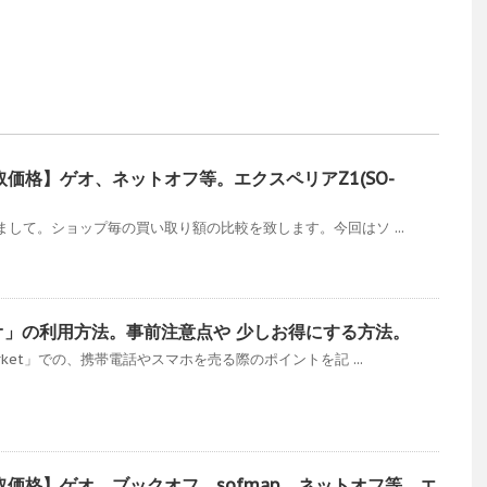
z1【買取価格】ゲオ、ネットオフ等。エクスペリアZ1(SO-
して。ショップ毎の買い取り額の比較を致します。今回はソ ...
オ」の利用方法。事前注意点や 少しお得にする方法。
ket」での、携帯電話やスマホを売る際のポイントを記 ...
z3【買取価格】ゲオ、ブックオフ、sofmap、ネットオフ等。エ