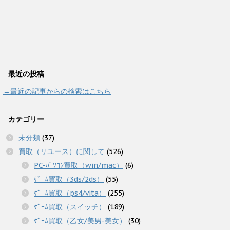
最近の投稿
→最近の記事からの検索はこちら
カテゴリー
未分類
(37)
買取（リユース）に関して
(526)
PC-ﾊﾟｿｺﾝ買取（win/mac）
(6)
ｹﾞｰﾑ買取（3ds/2ds）
(55)
ｹﾞｰﾑ買取（ps4/vita）
(255)
ｹﾞｰﾑ買取（スイッチ）
(189)
ｹﾞｰﾑ買取（乙女/美男-美女）
(30)