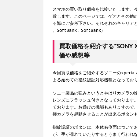
スマホの買い取り価格を比較いたします。今回は
致します。このページでは、ゲオとその他
る際にご参考下さい。それぞれのキャリアと機種
、SoftBank：SoftBank）
買取価格を紹介する”SONY X
価や感想等
今回買取価格をご紹介するソニーのxperia 
よる始めての指紋認証対応機種となってお
ソニー製品の強みというとやはりカメラの性
レンズにフラッシュ付きとなっております
ております。お遊びの機能もありますので、
接カメラを起動させることが出来るボタン
指紋認証のボタンは、本体右側面について
が、手が濡れていたりするとうまく行われ