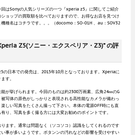
Sonyの人気シリーズの一つ『xperia z5』に関してご紹介
のショップの買取額を比べておりますので、お得なお店を見つけ
名はコチラです。。。（docomo：SO-01H 、au：SOV32
peria Z5(ソニー・エクスペリア・Z3)” の評
z5の日本での発売は、2015年10月となっております。Xperiaに
ります。
能が挙げられます。今回のものは約2300万画素、広角24㎜のG
。被写体の原色がしっかりと表現される高性能なカメラが備わっ
楽しい写真をたくさん撮って下さい。本体の電源OFF時にも直
も有り、写真を多く撮る方には大変お勧めのポイントです。
おります。通常は問題なく（ソコソコ）認識をしてくれるのです
ない事が多いようです。ボタンンの汚れなどの影響を受けやすい