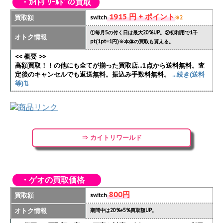
・ｶｲﾄﾘ ﾜｰﾙﾄﾞの買取
1915 円 + ポイント
買取額
switch
※2
①毎月5の付く日は最大20%UP。②初利用で1千
オトク情報
pt(1pt=1円)※本体の買取も貰える。
<< 概要 >>
高額買取！！の他にも全てが揃った買取店...1点から送料無料。査
定後のキャンセルでも返送無料。振込み手数料無料。
...続き(送料
等)⇅
⇒ カイトリワールド
・ゲオの買取価格
800円
買取額
switch
オトク情報
期間中は20%+5%買取額UP。