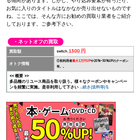
る傾向があります。しかし、やり込み要素が有ったり、
お気に入りのタイトルはなかなか売り出せないものです
ね。ここでは、そんな方にお勧めの買取り業者をご紹介
しております。ご参考下さい。
・ネットオフの買取
1300 円
買取額
switch
①初利用者
最大1万円UP
や20%~30%UPのクーポン
オトク情報
有。。
<< 概要 >>
多品種のリユース商品を取り扱う。様々なクーポンやキャンペー
ンを頻繁に実施
。是非利用して下さい
...続き(送料等)⇅