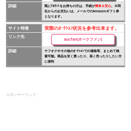
詳細
既にｱｶｳﾝﾄをお持ちの方は、手続が
簡単＆安心
。※同
社からのお支払いは、メールでのAmazonギフト券
となります。
実際のｵｰｸｼｮﾝ状況を参考出来ます。
サイト特徴
リンク先
aucfan(オークファン)
詳細
ヤフオクやその他のｵｰｸｼｮﾝでの価格等、まとめて検
索可能。商品を安く買ったり、高く売ったりしたい方
に便利
スポンサーリンク