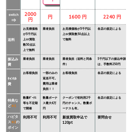
2000
switch
円
1600 円
2240 円
円
⇒
お見積価格
業者負担
お見積価格が3千円以
各店の規定による
が3千円以
上or買取数30点以上
送料
上or買取
で無料
数30点以
上で無料
振込み
業者負担
業者負担
業者負担（送料と同条
5千円以下の振込申請
費
件）
は、手数料250円
お客様負担
一部のみの
お客様負担
各店の規定による
ｷｬﾝｾﾙ
返送不可。
費
費用は業者
負担！！
数量ﾎﾞｰﾅｽ
数量ボーナ
クーポンで初利用2千
各店の規定による
特典な
等を不定期
ス最大6万
円のチャンス。数量ボ
ど
※1
で開催
円
ーナスも有。
ハピタ
利用不可
利用不可
新規買取申込で
要問合せ
ス
の
※2
120pt
ポイン