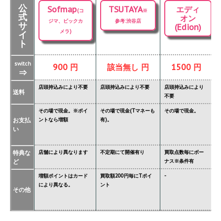
公
Sofmap
TSUTAYA
エディ
(コ
※
式
オン
ジマ、ビックカ
参考:渋谷店
サ
(Edion)
メラ)
イ
ト
switch
900 円
該当無し 円
1500 円
⇒
店頭持込みにより不要
店頭持込みにより不要
店頭持込みにより
店
送料
不要
要
その場で現金。※ポイ
その場で現金(Tマネーも
その場で現金。
そ
お支払
ントなら増額
有)。
金
い
タ
特典な
店舗により異なります
不定期にて開催有り
買取点数毎にボー
あ
ど
ナス※条件有
異
増額ポイントはカード
買取額200円毎にTポイ
-
ジ
により異なる。
ント
必
その他
価