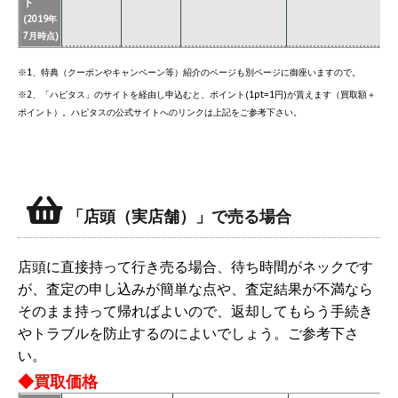
ト
(2019年
7月時点)
※1、特典（クーポンやキャンペーン等）紹介のページも別ページに御座いますので。
※2、「ハピタス」のサイトを経由し申込むと、ポイント(1pt=1円)が貰えます（買取額＋
ポイント）。ハピタスの公式サイトへのリンクは上記をご参考下さい。
「店頭（実店舗）」で売る場合
店頭に直接持って行き売る場合、待ち時間がネックです
が、査定の申し込みが簡単な点や、査定結果が不満なら
そのまま持って帰ればよいので、返却してもらう手続き
やトラブルを防止するのによいでしょう。ご参考下さ
い。
◆買取価格