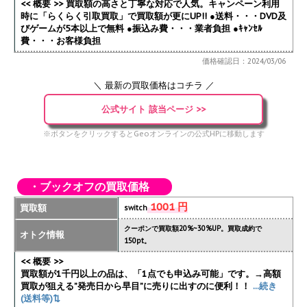
<< 概要 >> 買取額の高さと丁寧な対応で人気。キャンペーン利用
時に「らくらく引取買取」で買取額が更にUP!!
●送料・・・DVD及
びゲームが5本以上で無料 ●振込み費・・・業者負担 ●ｷｬﾝｾﾙ
費・・・お客様負担
価格確認日：2024/03/06
＼ 最新の買取価格はコチラ ／
公式サイト 該当ページ >>
※ボタンをクリックするとGeoオンラインの公式HPに移動します
・ブックオフの買取価格
1001 円
買取額
switch
クーポンで買取額20%~30%UP。買取成約で
オトク情報
150pt。
<< 概要 >>
買取額が1千円以上の品は、「1点でも申込み可能」です。→高額
買取が狙える”発売日から早目”に売りに出すのに便利！！
...続き
(送料等)⇅