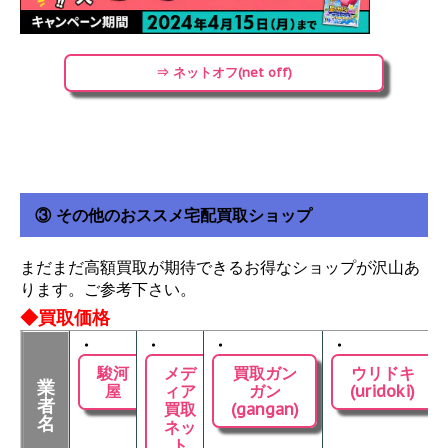
⇒ ネットオフ(net off)
③ その他のおススメ宅配買取ショップ
まだまだ高額買取が期待できるお得なショップが沢山あ
ります。ご参考下さい。
◆買取価格
・
・
・
・
駿河
メデ
買取ガン
ウリドキ
業
屋
ィア
ガン
(uridoki)
者
買取
(gangan)
名
ネッ
ト