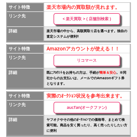
楽天市場内の買取額が見れます。
サイト特徴
リンク先
< 楽天買取 > ( 店舗別検索 )
詳細
楽天市場の中から、高額買取り店を選べます。独自の
査定システムが便利!!
Amazonアカウントが使える！！
サイト特徴
リンク先
リコマース
詳細
既にｱｶｳﾝﾄをお持ちの方は、手続が
簡単＆安心
。※同
社からのお支払いは、メールでのAmazonギフト券
となります。
実際のｵｰｸｼｮﾝ状況を参考出来ます。
サイト特徴
リンク先
aucfan(オークファン)
詳細
ヤフオクやその他のｵｰｸｼｮﾝでの価格等、まとめて検
索可能。商品を安く買ったり、高く売ったりしたい方
に便利