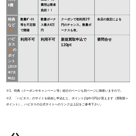
ﾙ費
費用は業者
負担！！
特典
数量ﾎﾞｰﾅｽ
数量ボーナ
クーポンで初利用2千
各店の規定による
など
等を不定期
ス最大6万
円のチャンス。数量ボ
で開催
円
ーナスも有。
※1
ハピ
利用不可
利用不可
新規買取申込で
要問合せ
タス
120pt
の
※2
ポイ
ント
(2019
年7月
時点)
※1、特典（クーポンやキャンペーン等）紹介のページも別ページに御座いますので。
※2、「ハピタス」のサイトを経由し申込むと、ポイント(1pt=1円)が貰えます（買取額＋
ポイント）。ハピタスの公式サイトへのリンクは上記をご参考下さい。