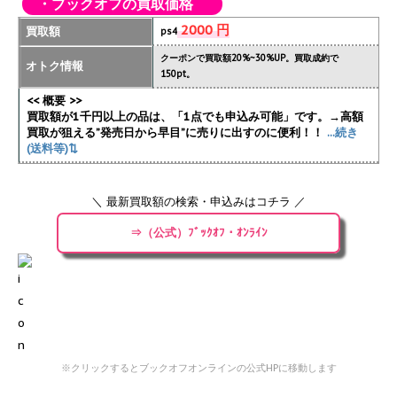
・ブックオフの買取価格
2000 円
買取額
ps4
クーポンで買取額20%~30%UP。買取成約で
オトク情報
150pt。
<< 概要 >>
買取額が1千円以上の品は、「1点でも申込み可能」です。→高額
買取が狙える”発売日から早目”に売りに出すのに便利！！
...続き
(送料等)⇅
＼ 最新買取額の検索・申込みはコチラ ／
⇒（公式）ﾌﾞｯｸｵﾌ・ｵﾝﾗｲﾝ
※クリックするとブックオフオンラインの公式HPに移動します