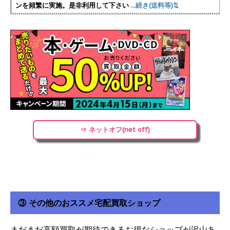
ンを頻繁に実施
。是非利用して下さい
...続き(送料等)⇅
⇒ ネットオフ(net off)
③ その他のおススメ宅配買取ショップ
まだまだ高額買取が期待できるお得なショップが沢山あ