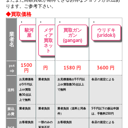
ります。ご参考下さい。
◆買取価格
・
・
・
・
駿河
メデ
買取ガン
ウリドキ
業
屋
ィア
ガン
(uridoki)
者
買取
(gangan)
名
ネッ
ト
1500
ps4
円
1580 円
3600 円
円
⇒
お見積価格
業者負担
お見積価格が3千円以
各店の規定による
が3千円以
上or買取数30点以上
送料
上or買取
で無料
数30点以
上で無料
振込
業者負担
業者負担
業者負担（送料と同条
5千円以下の振込申請
み費
件）
は、手数料250円
お客様負担
一部のみの
お客様負担
各店の規定による
ｷｬﾝｾ
返送不可。