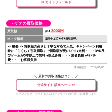
⇒ カイトリワールド
・ゲオの買取価格
2000円
買取額
ps4
オトク情報
期間中は20%+5%買取額UP。
<< 概要 >> 買取額の高さと丁寧な対応で人気。キャンペーン利用
時に「らくらく引取買取」で買取額が更にUP!!
●送料・・・DVD及
びゲームが5本以上で無料 ●振込み費・・・業者負担 ●ｷｬﾝｾﾙ
費・・・お客様負担
価格確認日：2024/03/06
＼ 最新の買取価格はコチラ ／
公式サイト 該当ページ >>
※ボタンをクリックするとGeoオンラインの公式HPに移動します