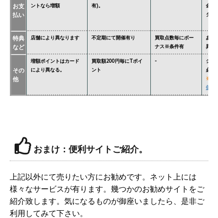
お支
ントなら増額
有)。
金額
払い
ター'
特典
店舗により異なります
不定期にて開催有り
買取点数毎にボー
あり
など
ナス※条件有
異な
増額ポイントはカード
買取額200円毎にTポイ
-
ジョ
その
により異なる。
ント
必要
他
※
関
価格
おまけ：便利サイトご紹介。
上記以外にて売りたい方にお勧めです。ネット上には
様々なサービスが有ります。幾つかのお勧めサイトをご
紹介致します。気になるものが御座いましたら、是非ご
利用してみて下さい。