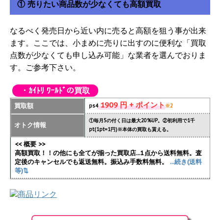
① 売りたい商品数が少なくても高額買取
なるべく発売日から近い内に売ると高額を狙う事が出来
ます。ここでは、小まめに売りに出すのに便利な「買取
点数が少なくても申し込み可能」な業者を選んでおりま
す。ご参考下さい。
・ｶｲﾄﾘ ﾜｰﾙﾄﾞの買取
1909 円 + ポイント
買取額
ps4
※2
①毎月5の付く日は最大20%UP。②初利用で1千
オトク情報
pt(1pt=1円)※本体の買取も貰える。
<< 概要 >>
高額買取！！の他にも全てが揃った買取店...1点から送料無料。査
定後のキャンセルでも返送無料。振込み手数料無料。
...続き(送料
等)⇅