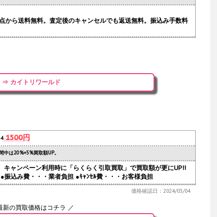
.1点から送料無料。査定後のキャンセルでも返送無料。振込み手数料
⇒ カイトリワールド
1500円
s4
間中は20%+5%買取額UP。
人気。キャンペーン利用時に「らくらく引取買取」で買取額が更にUP!!
●振込み費・・・業者負担 ●ｷｬﾝｾﾙ費・・・お客様負担
価格確認日：2024/03/04
最新の買取価格はコチラ ／