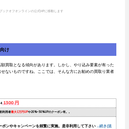
ブックオフオンラインの公式HPに移動します
方向け
高額買取となる傾向があります。しかし、やり込み要素が有った
出せないものですね。ここでは、そんな方にお勧めの買取り業者
1300 円
s4
初利用者
最大1万円UP
や20%~30%UPのクーポン有。。
ーポンやキャンペーンを頻繁に実施
。是非利用して下さい
...続き(送