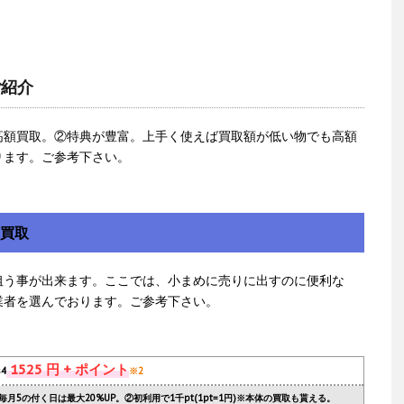
ご紹介
高額買取。②特典が豊富。上手く使えば買取額が低い物でも高額
ります。ご参考下さい。
額買取
狙う事が出来ます。ここでは、小まめに売りに出すのに便利な
業者を選んでおります。ご参考下さい。
1525 円 + ポイント
s4
※2
毎月5の付く日は最大20%UP。②初利用で1千pt(1pt=1円)※本体の買取も貰える。