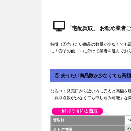
「宅配買取」 お勧め業者
特徴（①売りたい商品の数量が少なくても
に！③その他。）に分けて業者を選んでお
① 売りたい商品数が少なくても高
なるべく発売日から近い内に売ると高額を
「買取点数が少なくても申し込み可能」な
・ｶｲﾄﾘ ﾜｰﾙﾄﾞの買取
買取額
p
オトク情報
①