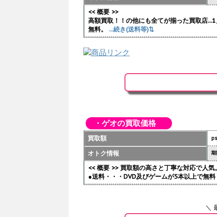
<< 概要 >>
高額買取！！の他にも全てが揃った買取店..
無料。
...続き(送料等)⇅
・ゲオの買取価格
買取額
p
オトク情報
期
<< 概要 >> 買取額の高さと丁寧な対応で
●送料・・・DVD及びゲームが5本以上で無料 
＼ 