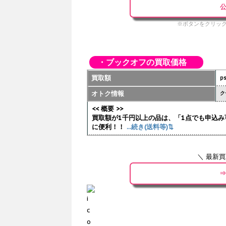
公
※ボタンをクリック
・ブックオフの買取価格
買取額
p
オトク情報
ク
<< 概要 >>
買取額が1千円以上の品は、「1点でも申込み
に便利！！
...続き(送料等)⇅
＼ 最新
⇒