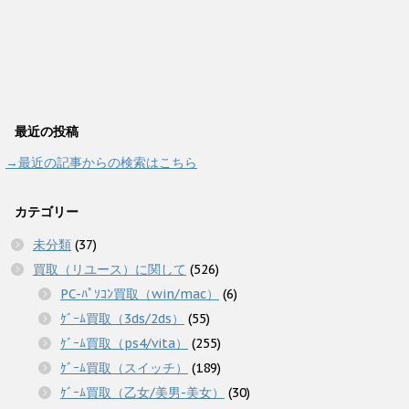
最近の投稿
→最近の記事からの検索はこちら
カテゴリー
未分類
(37)
買取（リユース）に関して
(526)
PC-ﾊﾟｿｺﾝ買取（win/mac）
(6)
ｹﾞｰﾑ買取（3ds/2ds）
(55)
ｹﾞｰﾑ買取（ps4/vita）
(255)
ｹﾞｰﾑ買取（スイッチ）
(189)
ｹﾞｰﾑ買取（乙女/美男-美女）
(30)