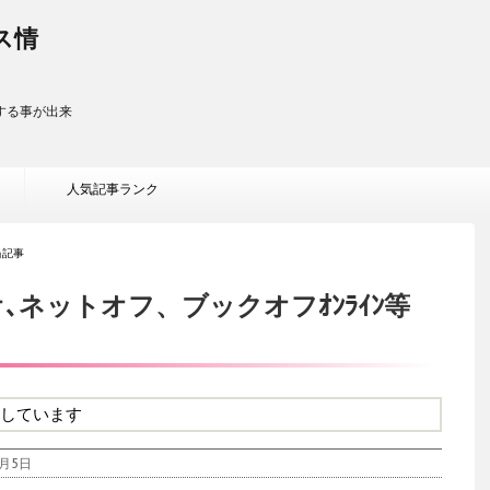
ス情
する事が出来
人気記事ランク
当記事
オ､ネットオフ、ブックオフｵﾝﾗｲﾝ等
しています
月5日