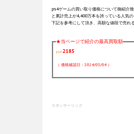
ps4ゲームの買い取り価格について御紹介致
と累計売上が4,400万本を誇っている人
下記を参考にして頂き、高額な値段で売れ
★当ページで紹介の最高買取額
2185
ps4
（ 価格確認日：2024/03/04 ）
スポンサーリンク