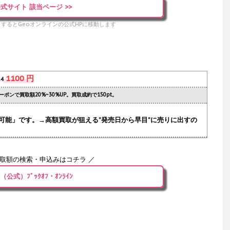
式サイト 該当ページ >>
するとGeoオンラインの公式HPに移動します
1100 円
s4
ーポンで買取額20%~30%UP。買取成約で150pt。
可能」です。→高額買取が狙える”発売日から早目”に売りに出すの
買取額の検索・申込みはコチラ ／
（公式）ﾌﾞｯｸｵﾌ・ｵﾝﾗｲﾝ