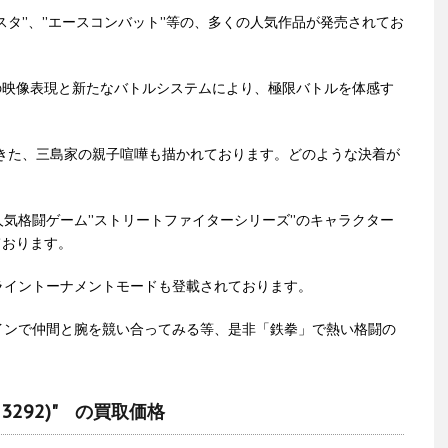
スタ”、”エースコンバット”等の、多くの人気作品が発売されてお
の映像表現と新たなバトルシステムにより、極限バトルを体感す
れきた、三島家の親子喧嘩も描かれております。どのような決着が
気格闘ゲーム”ストリートファイターシリーズ”のキャラクター
ております。
ライントーナメントモードも登載されております。
インで仲間と腕を競い合ってみる等、是非「鉄拳」で熱い格闘の
313292)" の買取価格