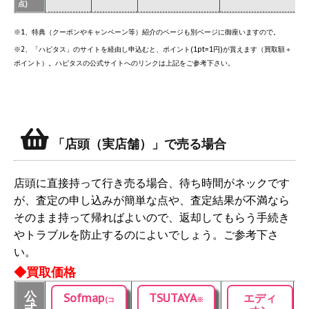
点)
※1、特典（クーポンやキャンペーン等）紹介のページも別ページに御座いますので。
※2、「ハピタス」のサイトを経由し申込むと、ポイント(1pt=1円)が貰えます（買取額＋
ポイント）。ハピタスの公式サイトへのリンクは上記をご参考下さい。
「店頭（実店舗）」で売る場合
店頭に直接持って行き売る場合、待ち時間がネックです
が、査定の申し込みが簡単な点や、査定結果が不満なら
そのまま持って帰ればよいので、返却してもらう手続き
やトラブルを防止するのによいでしょう。ご参考下さ
い。
◆買取価格
公
Sofmap
TSUTAYA
エディ
(コ
※
式