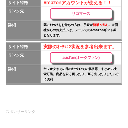
Amazonアカウントが使える！！
サイト特徴
リンク先
リコマース
詳細
既にｱｶｳﾝﾄをお持ちの方は、手続が
簡単＆安心
。※同
社からのお支払いは、メールでのAmazonギフト券
となります。
実際のｵｰｸｼｮﾝ状況を参考出来ます。
サイト特徴
リンク先
aucfan(オークファン)
詳細
ヤフオクやその他のｵｰｸｼｮﾝでの価格等、まとめて検
索可能。商品を安く買ったり、高く売ったりしたい方
に便利
スポンサーリンク