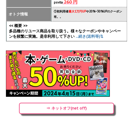
260 円
psvita
①初利用者
最大1万円UP
や20%~30%UPのクーポン
オトク情報
有。。
<< 概要 >>
多品種のリユース商品を取り扱う。様々なクーポンやキャンペー
ンを頻繁に実施
。是非利用して下さい
...続き(送料等)⇅
⇒ ネットオフ(net off)