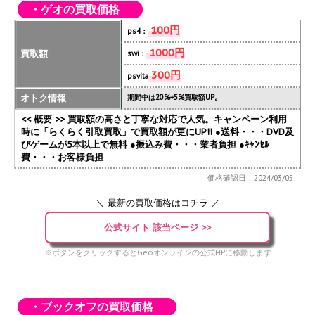
・ゲオの買取価格
100円
ps4：
1000円
買取額
swi：
300円
psvita
オトク情報
期間中は20%+5%買取額UP。
<< 概要 >> 買取額の高さと丁寧な対応で人気。キャンペーン利用
時に「らくらく引取買取」で買取額が更にUP!!
●送料・・・DVD及
びゲームが5本以上で無料 ●振込み費・・・業者負担 ●ｷｬﾝｾﾙ
費・・・お客様負担
価格確認日：2024/03/05
＼ 最新の買取価格はコチラ ／
公式サイト 該当ページ >>
※ボタンをクリックするとGeoオンラインの公式HPに移動します
・ブックオフの買取価格