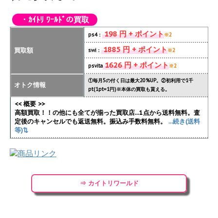
・ｶｲﾄﾘ ﾜｰﾙﾄﾞの買取
198 円 + ポイント
ps4：
※2
1885 円 + ポイント
買取額
swi：
※2
1626 円 + ポイント
psvita
※2
①毎月5の付く日は最大20%UP。②初利用で1千
オトク情報
pt(1pt=1円)※本体の買取も貰える。
<< 概要 >>
高額買取！！の他にも全てが揃った買取店...1点から送料無料。査
定後のキャンセルでも返送無料。振込み手数料無料。
...続き(送料
等)⇅
⇒ カイトリワールド