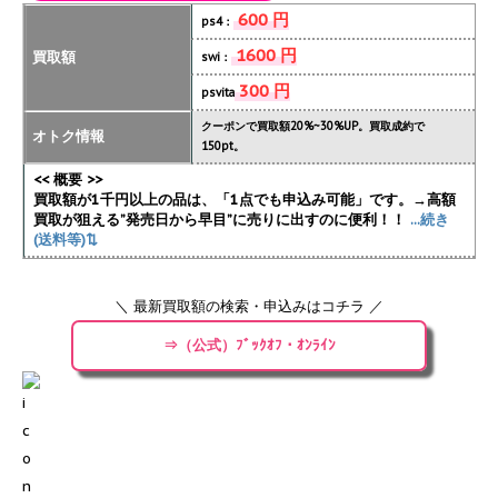
600 円
ps4：
1600 円
買取額
swi：
300 円
psvita
クーポンで買取額20%~30%UP。買取成約で
オトク情報
150pt。
<< 概要 >>
買取額が1千円以上の品は、「1点でも申込み可能」です。→高額
買取が狙える”発売日から早目”に売りに出すのに便利！！
...続き
(送料等)⇅
＼ 最新買取額の検索・申込みはコチラ ／
⇒（公式）ﾌﾞｯｸｵﾌ・ｵﾝﾗｲﾝ