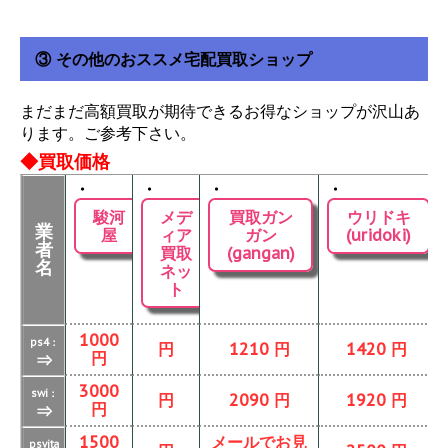
③ その他のおススメ宅配買取ショップ
まだまだ高額買取が期待できるお得なショップが沢山あ
ります。ご参考下さい。
◆買取価格
・
・
・
・
駿河
メデ
買取ガン
ウリドキ
業
屋
ィア
ガン
(uridoki)
者
買取
(gangan)
名
ネッ
ト
1000
ps4：
円
1210 円
1420 円
円
⇒
3000
swi：
円
2090 円
1920 円
円
⇒
1500
メールでお見
psvita