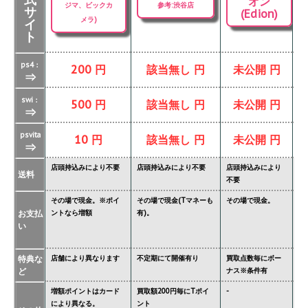
オン
ジマ、ビックカ
参考:渋谷店
サ
(Edion)
メラ)
イ
ト
ps4：
200 円
該当無し 円
未公開 円
⇒
swi：
500 円
該当無し 円
未公開 円
⇒
psvita
10 円
該当無し 円
未公開 円
⇒
店頭持込みにより不要
店頭持込みにより不要
店頭持込みにより
店
送料
不要
要
その場で現金。※ポイ
その場で現金(Tマネーも
その場で現金。
そ
お支払
ントなら増額
有)。
金
い
タ
特典な
店舗により異なります
不定期にて開催有り
買取点数毎にボー
あ
ど
ナス※条件有
異
増額ポイントはカード
買取額200円毎にTポイ
-
ジ
により異なる。
ント
必