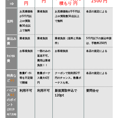
円
2500 円
円
積もり 円
⇒
お見積価格
業者負担
お見積価格が3千円以
各店の規定による
が3千円以
上or買取数30点以上
送料
上or買取
で無料
数30点以
上で無料
振込み
業者負担
業者負担
業者負担（送料と同条
5千円以下の振込申請
費
件）
は、手数料250円
お客様負担
一部のみの
お客様負担
各店の規定による
ｷｬﾝｾﾙ
返送不可。
費
費用は業者
負担！！
数量ﾎﾞｰﾅｽ
数量ボーナ
クーポンで初利用2千
各店の規定による
特典な
等を不定期
ス最大6万
円のチャンス。数量ボ
ど
※1
で開催
円
ーナスも有。
ハピタ
利用不可
利用不可
新規買取申込で
要問合せ
ス
※2
120pt
のポイ
ント
(2019
年7月時