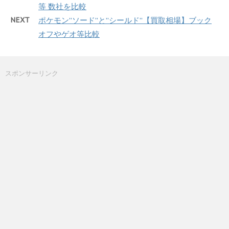
等 数社を比較
NEXT
ポケモン”ソード”と”シールド”【買取相場】ブック
オフやゲオ等比較
スポンサーリンク