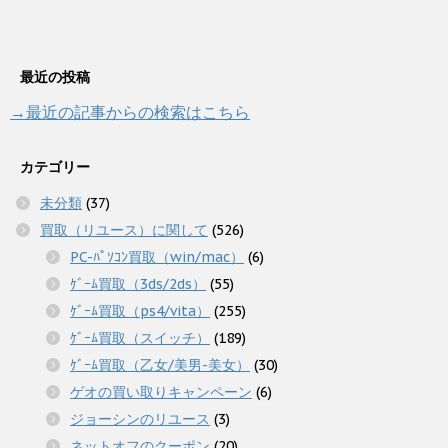
最近の投稿
→最近の記事からの検索はこちら
カテゴリー
未分類
(37)
買取（リユース）に関して
(526)
PC-ﾊﾟｿｺﾝ買取（win/mac）
(6)
ｹﾞｰﾑ買取（3ds/2ds）
(55)
ｹﾞｰﾑ買取（ps4/vita）
(255)
ｹﾞｰﾑ買取（スイッチ）
(189)
ｹﾞｰﾑ買取（乙女/美男-美女）
(30)
ゲオの買い取りキャンペーン
(6)
ジョーシンのリユース
(3)
ネットオフのクーポン
(20)