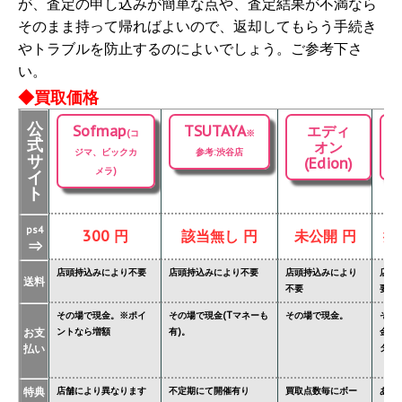
が、査定の申し込みが簡単な点や、査定結果が不満なら
そのまま持って帰ればよいので、返却してもらう手続き
やトラブルを防止するのによいでしょう。ご参考下さ
い。
◆買取価格
公
Sofmap
TSUTAYA
エディ
(コ
※
式
オン
ジマ、ビックカ
参考:渋谷店
サ
(Edion)
メラ)
イ
ト
ps4
300 円
該当無し 円
未公開 円
掲
⇒
店頭持込みにより不要
店頭持込みにより不要
店頭持込みにより
店頭
送料
不要
要
その場で現金。※ポイ
その場で現金(Tマネーも
その場で現金。
その
お支
ントなら増額
有)。
金額
払い
ター'
特典
店舗により異なります
不定期にて開催有り
買取点数毎にボー
あり