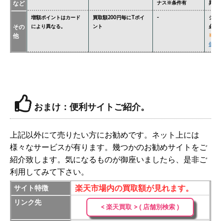
など
ナス※条件有
異な
増額ポイントはカード
買取額200円毎にTポイ
-
ジョ
その
により異なる。
ント
必要
他
※
関
価格
おまけ：便利サイトご紹介。
上記以外にて売りたい方にお勧めです。ネット上には
様々なサービスが有ります。幾つかのお勧めサイトをご
紹介致します。気になるものが御座いましたら、是非ご
利用してみて下さい。
楽天市場内の買取額が見れます。
サイト特徴
リンク先
< 楽天買取 > ( 店舗別検索 )