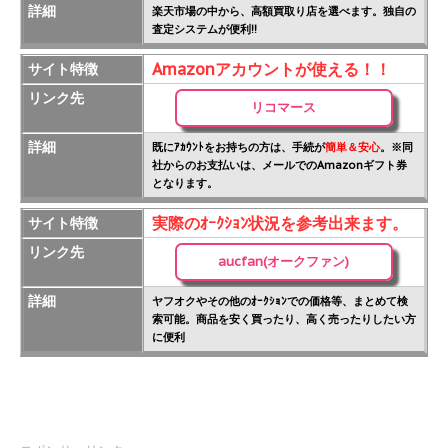
詳細
楽天市場の中から、高額買取り店を選べます。独自の
査定システムが便利!!
Amazonアカウントが使える！！
サイト特徴
リンク先
リコマース
詳細
既にｱｶｳﾝﾄをお持ちの方は、手続が
簡単＆安心
。※同
社からのお支払いは、メールでのAmazonギフト券
となります。
実際のｵｰｸｼｮﾝ状況を参考出来ます。
サイト特徴
リンク先
aucfan(オークファン)
詳細
ヤフオクやその他のｵｰｸｼｮﾝでの価格等、まとめて検
索可能。商品を安く買ったり、高く売ったりしたい方
に便利