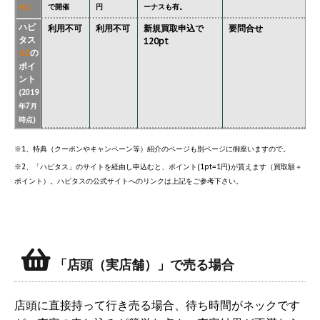
で開催
円
ーナスも有。
※1
ハピ
利用不可
利用不可
新規買取申込で
要問合せ
タス
120pt
の
※2
ポイ
ント
(2019
年7月
時点)
※1、特典（クーポンやキャンペーン等）紹介のページも別ページに御座いますので。
※2、「ハピタス」のサイトを経由し申込むと、ポイント(1pt=1円)が貰えます（買取額＋
ポイント）。ハピタスの公式サイトへのリンクは上記をご参考下さい。
「店頭（実店舗）」で売る場合
店頭に直接持って行き売る場合、待ち時間がネックです