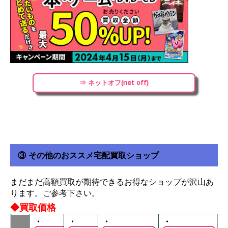
⇒ ネットオフ(net off)
③ その他のおススメ宅配買取ショップ
まだまだ高額買取が期待できるお得なショップが沢山あ
ります。ご参考下さい。
◆買取価格
・
・
・
・