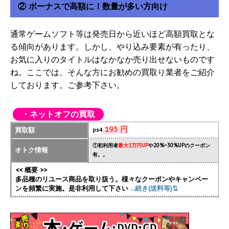
② ボーナスで高額に！数量が多い方向け
通常ゲームソフト等は発売日から近いほど高額買取とな
る傾向があります。しかし、やり込み要素が有ったり、
お気に入りのタイトルはなかなか売り出せないものです
ね。ここでは、そんな方にお勧めの買取り業者をご紹介
しております。ご参考下さい。
・ネットオフの買取
195 円
買取額
ps4
①初利用者
最大1万円UP
や20%~30%UPのクーポン
オトク情報
有。。
<< 概要 >>
多品種のリユース商品を取り扱う。様々なクーポンやキャンペー
ンを頻繁に実施
。是非利用して下さい
...続き(送料等)⇅