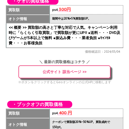
・ゲオの買取価格
300円
買取額
ps4
オトク情報
期間中は20%+5%買取額UP。
<< 概要 >> 買取額の高さと丁寧な対応で人気。キャンペーン利用
時に「らくらく引取買取」で買取額が更にUP!!
●送料・・・DVD及
びゲームが5本以上で無料 ●振込み費・・・業者負担 ●ｷｬﾝｾﾙ
費・・・お客様負担
価格確認日：2024/03/04
＼ 最新の買取価格はコチラ ／
公式サイト 該当ページ >>
※ボタンをクリックするとGeoオンラインの公式HPに移動します
・ブックオフの買取価格
400 円
買取額
ps4
クーポンで買取額20%~30%UP。買取成約で
オトク情報
150pt。