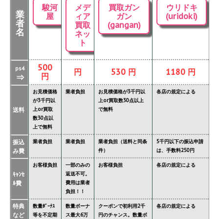
駿河
メデ
買取ガン
ウリドキ
業
屋
ィア
ガン
(uridoki)
者
買取
(gangan)
名
ネッ
ト
500
ps4
円
530 円
1180 円
円
⇒
お見積価格
業者負担
お見積価格が3千円以
各店の規定による
が3千円以
上or買取数30点以上
送料
上or買取
で無料
数30点以
上で無料
振込
業者負担
業者負担
業者負担（送料と同条
5千円以下の振込申請
み費
件）
は、手数料250円
お客様負担
一部のみの
お客様負担
各店の規定による
ｷｬﾝｾ
返送不可。
ﾙ費
費用は業者
負担！！
特典
数量ﾎﾞｰﾅｽ
数量ボーナ
クーポンで初利用2千
各店の規定による
など
等を不定期
ス最大6万
円のチャンス。数量ボ