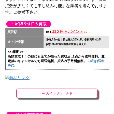
点数が少なくても申し込み可能」な業者を選んでおりま
す。ご参考下さい。
・ｶｲﾄﾘ ﾜｰﾙﾄﾞの買取
120 円 + ポイント
買取額
ps4
※2
①毎月5の付く日は最大20%UP。②初利用で1千
オトク情報
pt(1pt=1円)※本体の買取も貰える。
<< 概要 >>
高額買取！！の他にも全てが揃った買取店...1点から送料無料。査
定後のキャンセルでも返送無料。振込み手数料無料。
...続き(送料
等)⇅
⇒ カイトリワールド