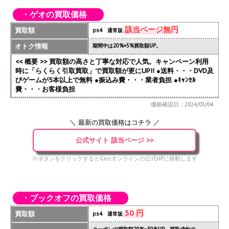
・ゲオの買取価格
該当ページ無円
買取額
ps4 通常版
オトク情報
期間中は20%+5%買取額UP。
<< 概要 >> 買取額の高さと丁寧な対応で人気。キャンペーン利用
時に「らくらく引取買取」で買取額が更にUP!!
●送料・・・DVD及
びゲームが5本以上で無料 ●振込み費・・・業者負担 ●ｷｬﾝｾﾙ
費・・・お客様負担
価格確認日：2024/03/04
＼ 最新の買取価格はコチラ ／
公式サイト 該当ページ >>
※ボタンをクリックするとGeoオンラインの公式HPに移動します
・ブックオフの買取価格
50 円
買取額
ps4 通常版