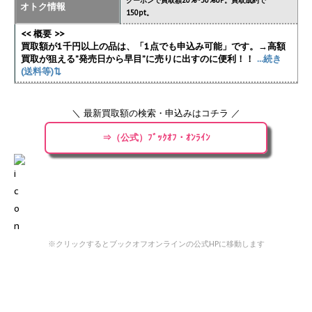
クーポンで買取額20%~30%UP。買取成約で
オトク情報
150pt。
<< 概要 >>
買取額が1千円以上の品は、「1点でも申込み可能」です。→高額
買取が狙える”発売日から早目”に売りに出すのに便利！！
...続き
(送料等)⇅
＼ 最新買取額の検索・申込みはコチラ ／
⇒（公式）ﾌﾞｯｸｵﾌ・ｵﾝﾗｲﾝ
※クリックするとブックオフオンラインの公式HPに移動します