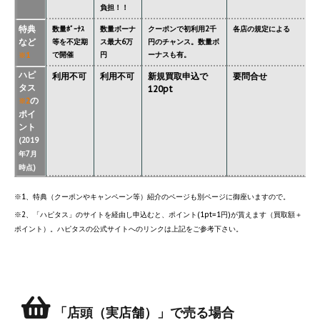
負担！！
特典
数量ﾎﾞｰﾅｽ
数量ボーナ
クーポンで初利用2千
各店の規定による
など
等を不定期
ス最大6万
円のチャンス。数量ボ
で開催
円
ーナスも有。
※1
ハピ
利用不可
利用不可
新規買取申込で
要問合せ
タス
120pt
の
※2
ポイ
ント
(2019
年7月
時点)
※1、特典（クーポンやキャンペーン等）紹介のページも別ページに御座いますので。
※2、「ハピタス」のサイトを経由し申込むと、ポイント(1pt=1円)が貰えます（買取額＋
ポイント）。ハピタスの公式サイトへのリンクは上記をご参考下さい。
「店頭（実店舗）」で売る場合