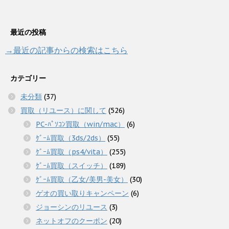
最近の投稿
→最近の記事からの検索はこちら
カテゴリー
未分類
(37)
買取（リユース）に関して
(526)
PC-ﾊﾟｿｺﾝ買取（win/mac）
(6)
ｹﾞｰﾑ買取（3ds/2ds）
(55)
ｹﾞｰﾑ買取（ps4/vita）
(255)
ｹﾞｰﾑ買取（スイッチ）
(189)
ｹﾞｰﾑ買取（乙女/美男-美女）
(30)
ゲオの買い取りキャンペーン
(6)
ジョーシンのリユース
(3)
ネットオフのクーポン
(20)