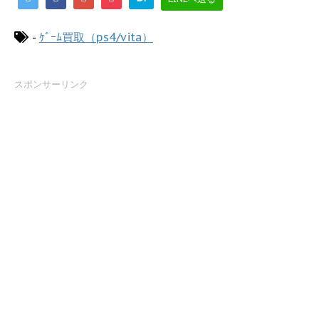
-
ｹﾞｰﾑ買取（ps4/vita）
スポンサーリンク