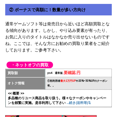
② ボーナスで高額に！数量が多い方向け
通常ゲームソフト等は発売日から近いほど高額買取とな
る傾向があります。しかし、やり込み要素が有ったり、
お気に入りのタイトルはなかなか売り出せないものです
ね。ここでは、そんな方にお勧めの買取り業者をご紹介
しております。ご参考下さい。
・ネットオフの買取
要確認 円
買取額
ps4 通常版
①初利用者
最大1万円UP
や20%~30%UPのクーポン
オトク情報
有。。
<< 概要 >>
多品種のリユース商品を取り扱う。様々なクーポンやキャンペー
ンを頻繁に実施
。是非利用して下さい
...続き(送料等)⇅