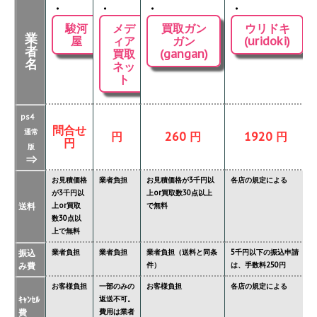
・
・
・
・
駿河
メデ
買取ガン
ウリドキ
業
屋
ィア
ガン
(uridoki)
者
買取
(gangan)
名
ネッ
ト
ps4
問合せ
通常
円
260 円
1920 円
円
版
⇒
お見積価格
業者負担
お見積価格が3千円以
各店の規定による
が3千円以
上or買取数30点以上
送料
上or買取
で無料
数30点以
上で無料
振込
業者負担
業者負担
業者負担（送料と同条
5千円以下の振込申請
み費
件）
は、手数料250円
お客様負担
一部のみの
お客様負担
各店の規定による
ｷｬﾝｾﾙ
返送不可。
費
費用は業者