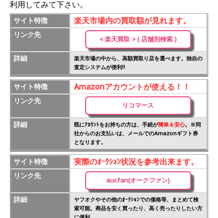
利用してみて下さい。
楽天市場内の買取額が見れます。
サイト特徴
リンク先
< 楽天買取 > ( 店舗別検索 )
詳細
楽天市場の中から、高額買取り店を選べます。独自の
査定システムが便利!!
Amazonアカウントが使える！！
サイト特徴
リンク先
リコマース
詳細
既にｱｶｳﾝﾄをお持ちの方は、手続が
簡単＆安心
。※同
社からのお支払いは、メールでのAmazonギフト券
となります。
実際のｵｰｸｼｮﾝ状況を参考出来ます。
サイト特徴
リンク先
aucfan(オークファン)
詳細
ヤフオクやその他のｵｰｸｼｮﾝでの価格等、まとめて検
索可能。商品を安く買ったり、高く売ったりしたい方
に便利