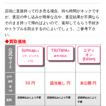
店頭に直接持って行き売る場合、待ち時間がネックです
が、査定の申し込みが簡単な点や、査定結果が不満なら
そのまま持って帰ればよいので、返却してもらう手続き
やトラブルを防止するのによいでしょう。ご参考下さ
い。
◆買取価格
公
Sofmap
TSUTAYA
エディ
(コ
※
式
オン
ジマ、ビックカ
参考:渋谷店
サ
(Edion)
メラ)
イ
ト
ps4
通常
50 円
該当無し 円
未公開 円
版
⇒
店頭持込みにより不要
店頭持込みにより不要
店頭持込みにより
店
送料
不要
要