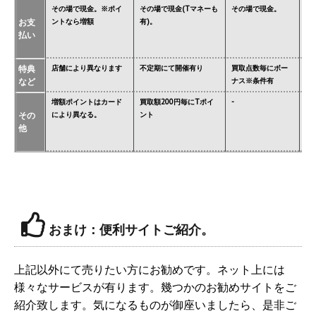
その場で現金。※ポイ
その場で現金(Tマネーも
その場で現金。
そ
お支
ントなら増額
有)。
金
払い
タ
特典
店舗により異なります
不定期にて開催有り
買取点数毎にボー
あ
など
ナス※条件有
異
増額ポイントはカード
買取額200円毎にTポイ
-
ジ
その
により異なる。
ント
必
他
※
価
おまけ：便利サイトご紹介。
上記以外にて売りたい方にお勧めです。ネット上には
様々なサービスが有ります。幾つかのお勧めサイトをご
紹介致します。気になるものが御座いましたら、是非ご