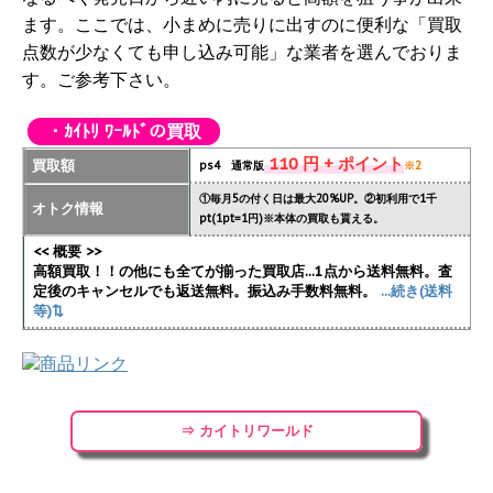
ます。ここでは、小まめに売りに出すのに便利な「買取
点数が少なくても申し込み可能」な業者を選んでおりま
す。ご参考下さい。
・ｶｲﾄﾘ ﾜｰﾙﾄﾞの買取
110 円 + ポイント
買取額
ps4 通常版
※2
①毎月5の付く日は最大20%UP。②初利用で1千
オトク情報
pt(1pt=1円)※本体の買取も貰える。
<< 概要 >>
高額買取！！の他にも全てが揃った買取店...1点から送料無料。査
定後のキャンセルでも返送無料。振込み手数料無料。
...続き(送料
等)⇅
⇒ カイトリワールド