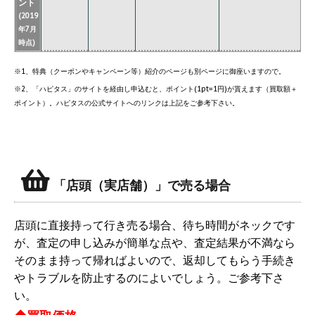
ント
(2019
年7月
時点)
※1、特典（クーポンやキャンペーン等）紹介のページも別ページに御座いますので。
※2、「ハピタス」のサイトを経由し申込むと、ポイント(1pt=1円)が貰えます（買取額＋
ポイント）。ハピタスの公式サイトへのリンクは上記をご参考下さい。
「店頭（実店舗）」で売る場合
店頭に直接持って行き売る場合、待ち時間がネックです
が、査定の申し込みが簡単な点や、査定結果が不満なら
そのまま持って帰ればよいので、返却してもらう手続き
やトラブルを防止するのによいでしょう。ご参考下さ
い。