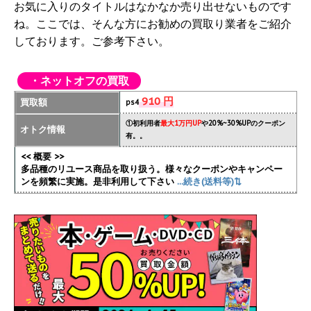
お気に入りのタイトルはなかなか売り出せないものです
ね。ここでは、そんな方にお勧めの買取り業者をご紹介
しております。ご参考下さい。
・ネットオフの買取
910 円
買取額
ps4
①初利用者
最大1万円UP
や20%~30%UPのクーポン
オトク情報
有。。
<< 概要 >>
多品種のリユース商品を取り扱う。様々なクーポンやキャンペー
ンを頻繁に実施
。是非利用して下さい
...続き(送料等)⇅