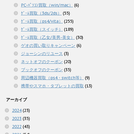
PC-ﾊﾟｿｺﾝ買取（win/mac）
(6)
ｹﾞｰﾑ買取（3ds/2ds）
(55)
ｹﾞｰﾑ買取（ps4/vita）
(255)
ｹﾞｰﾑ買取（スイッチ）
(189)
ｹﾞｰﾑ買取（乙女/美男-美女）
(30)
ゲオの買い取りキャンペーン
(6)
ジョーシンのリユース
(3)
ネットオフのクーポン
(20)
ブックオフのクーポン
(35)
周辺機器買取（ps4・switch等）
(9)
携帯やスマホ・タブレットの買取
(13)
アーカイブ
2024
(23)
2023
(35)
2022
(43)