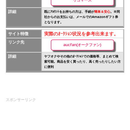
リコマース
詳細
既にｱｶｳﾝﾄをお持ちの方は、手続が
簡単＆安心
。※同
社からのお支払いは、メールでのAmazonギフト券
となります。
実際のｵｰｸｼｮﾝ状況を参考出来ます。
サイト特徴
リンク先
aucfan(オークファン)
詳細
ヤフオクやその他のｵｰｸｼｮﾝでの価格等、まとめて検
索可能。商品を安く買ったり、高く売ったりしたい方
に便利
スポンサーリンク