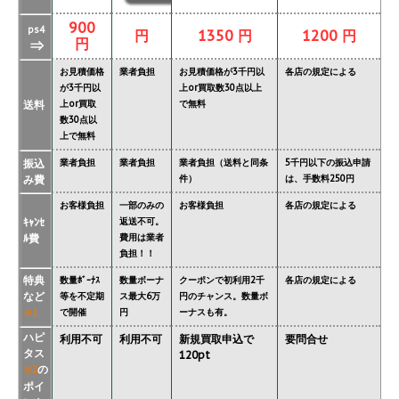
900
ps4
円
1350 円
1200 円
円
⇒
お見積価格
業者負担
お見積価格が3千円以
各店の規定による
が3千円以
上or買取数30点以上
送料
上or買取
で無料
数30点以
上で無料
振込
業者負担
業者負担
業者負担（送料と同条
5千円以下の振込申請
み費
件）
は、手数料250円
お客様負担
一部のみの
お客様負担
各店の規定による
ｷｬﾝｾ
返送不可。
ﾙ費
費用は業者
負担！！
特典
数量ﾎﾞｰﾅｽ
数量ボーナ
クーポンで初利用2千
各店の規定による
など
等を不定期
ス最大6万
円のチャンス。数量ボ
で開催
円
ーナスも有。
※1
ハピ
利用不可
利用不可
新規買取申込で
要問合せ
タス
120pt
の
※2
ポイ