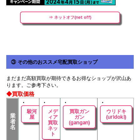
⇒ ネットオフ(net off)
③ その他のおススメ宅配買取ショップ
まだまだ高額買取が期待できるお得なショップが沢山あ
ります。ご参考下さい。
◆買取価格
・
・
・
・
駿河
メデ
買取ガン
ウリドキ
業
屋
ィア
ガン
(uridoki)
者
買取
(gangan)
名
ネッ
ト