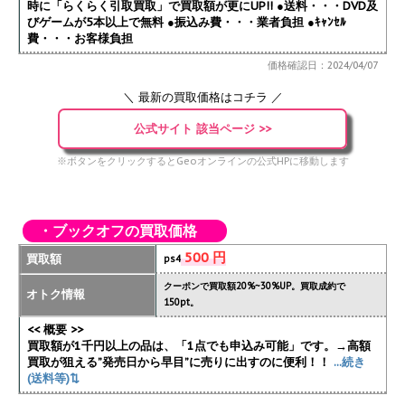
時に「らくらく引取買取」で買取額が更にUP!!
●送料・・・DVD及
びゲームが5本以上で無料 ●振込み費・・・業者負担 ●ｷｬﾝｾﾙ
費・・・お客様負担
価格確認日：2024/04/07
＼ 最新の買取価格はコチラ ／
公式サイト 該当ページ >>
※ボタンをクリックするとGeoオンラインの公式HPに移動します
・ブックオフの買取価格
500 円
買取額
ps4
クーポンで買取額20%~30%UP。買取成約で
オトク情報
150pt。
<< 概要 >>
買取額が1千円以上の品は、「1点でも申込み可能」です。→高額
買取が狙える”発売日から早目”に売りに出すのに便利！！
...続き
(送料等)⇅