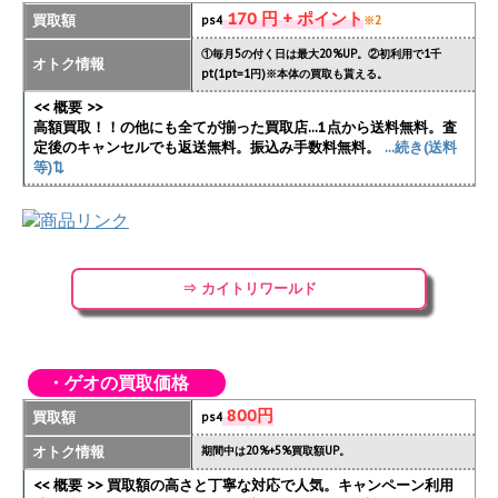
170 円 + ポイント
買取額
ps4
※2
①毎月5の付く日は最大20%UP。②初利用で1千
オトク情報
pt(1pt=1円)※本体の買取も貰える。
<< 概要 >>
高額買取！！の他にも全てが揃った買取店...1点から送料無料。査
定後のキャンセルでも返送無料。振込み手数料無料。
...続き(送料
等)⇅
⇒ カイトリワールド
・ゲオの買取価格
800円
買取額
ps4
オトク情報
期間中は20%+5%買取額UP。
<< 概要 >> 買取額の高さと丁寧な対応で人気。キャンペーン利用