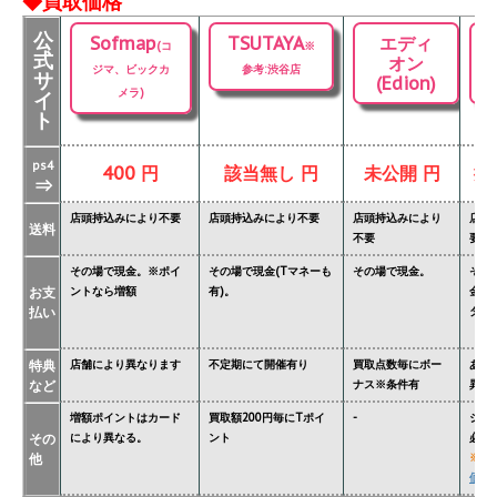
◆買取価格
公
Sofmap
TSUTAYA
エディ
(コ
※
式
オン
ジマ、ビックカ
参考:渋谷店
サ
(Edion)
メラ)
イ
ト
ps4
400 円
該当無し 円
未公開 円
掲
⇒
店頭持込みにより不要
店頭持込みにより不要
店頭持込みにより
店頭
送料
不要
要
その場で現金。※ポイ
その場で現金(Tマネーも
その場で現金。
その
お支
ントなら増額
有)。
金額
払い
ター'
特典
店舗により異なります
不定期にて開催有り
買取点数毎にボー
あり
など
ナス※条件有
異な
増額ポイントはカード
買取額200円毎にTポイ
-
ジョ
その
により異なる。
ント
必要
他
※
関
価格