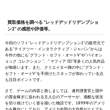
買取価格を調べる ”レッドデッドリデンプショ
ン2” の感想や評価等。
今回のソフト”レッドデッドリデンプション2”の販売元で
ある”テイクツー・インタラクティブ・ジャパン”からは
今作の他にも”グランド・セフト・オートV”や”バイオシ
ョック コレクション ”、” マフィア III”等多くの人気作品
が御座います。また、クリエイター陣の中に”グランド・
セフト・オートV”を手掛けたスタッフが加わっている点
も注目ポイントです。
さて、ゲームの内容と致しましては、連邦捜査官と国中
の賞金稼ぎに追われる主人公のアーサーが、過酷な状況
を切り抜けていく姿を描いた物語です。1899年のアメリ
カを舞台にしており、アメリカ中部の大自然がとんでも