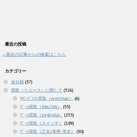
最近の投稿
→最近の記事からの検索はこちら
カテゴリー
未分類
(37)
買取（リユース）に関して
(526)
PC-ﾊﾟｿｺﾝ買取（win/mac）
(6)
ｹﾞｰﾑ買取（3ds/2ds）
(55)
ｹﾞｰﾑ買取（ps4/vita）
(255)
ｹﾞｰﾑ買取（スイッチ）
(189)
ｹﾞｰﾑ買取（乙女/美男-美女）
(30)