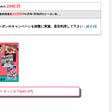
2990 円
itch
初利用者
最大1万円UP
や20%~30%UPのクーポン有。。
ーポンやキャンペーンを頻繁に実施
。是非利用して下さい
...続き(送
⇒ ネットオフ(net off)