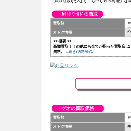
「買取点数が少なくても申し込み可能」な
・ｶｲﾄﾘ ﾜｰﾙﾄﾞの買取
買取額
sw
オトク情報
①
<< 概要 >>
高額買取！！の他にも全てが揃った買取店..
無料。
...続き(送料等)⇅
・ゲオの買取価格
買取額
sw
オトク情報
期