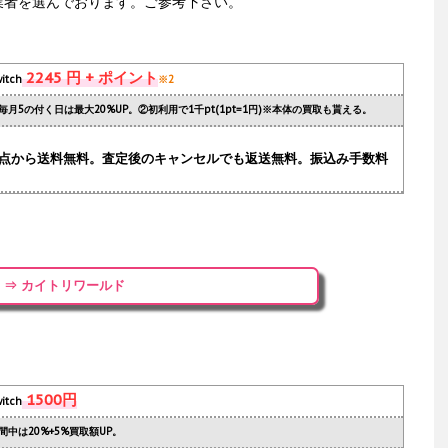
業者を選んでおります。ご参考下さい。
2245 円 + ポイント
itch
※2
毎月5の付く日は最大20%UP。②初利用で1千pt(1pt=1円)※本体の買取も貰える。
.1点から送料無料。査定後のキャンセルでも返送無料。振込み手数料
⇒ カイトリワールド
1500円
itch
間中は20%+5%買取額UP。