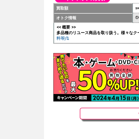
買取額
sw
オトク情報
①
<< 概要 >>
多品種のリユース商品を取り扱う。様々なク
料等)⇅