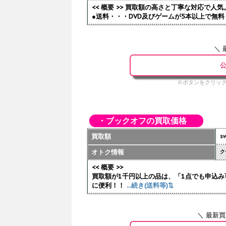
<< 概要 >> 買取額の高さと丁寧な対応で
●送料・・・DVD及びゲームが5本以上で無料 
＼ 
公
※ボタンをクリック
・ブックオフの買取価格
買取額
sw
オトク情報
ク
<< 概要 >>
買取額が1千円以上の品は、「1点でも申込み
に便利！！
...続き(送料等)⇅
＼ 最新