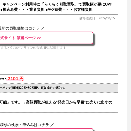
人気。キャンペーン利用時に「らくらく引取買取」で買取額が更にUP!!
●振込み費・・・業者負担 ●ｷｬﾝｾﾙ費・・・お客様負担
価格確認日：2024/03/05
最新の買取価格はコチラ ／
式サイト 該当ページ >>
するとGeoオンラインの公式HPに移動します
2101 円
itch
ーポンで買取額20%~30%UP。買取成約で150pt。
可能」です。→高額買取が狙える”発売日から早目”に売りに出すの
買取額の検索・申込みはコチラ ／