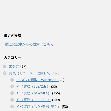
最近の投稿
→最近の記事からの検索はこちら
カテゴリー
未分類
(37)
買取（リユース）に関して
(526)
PC-ﾊﾟｿｺﾝ買取（win/mac）
(6)
ｹﾞｰﾑ買取（3ds/2ds）
(55)
ｹﾞｰﾑ買取（ps4/vita）
(255)
ｹﾞｰﾑ買取（スイッチ）
(189)
ｹﾞｰﾑ買取（乙女/美男-美女）
(30)