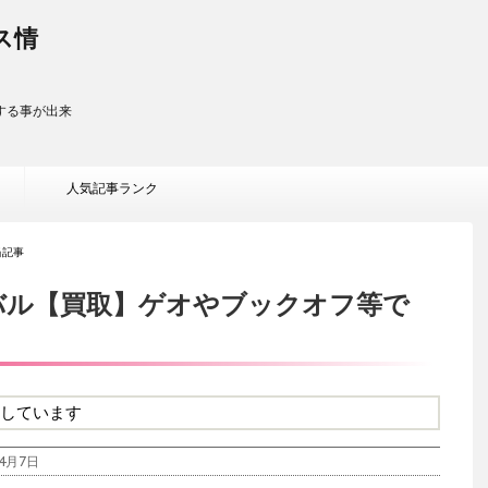
ス情
する事が出来
人気記事ランク
当記事
バル【買取】ゲオやブックオフ等で
しています
4月7日