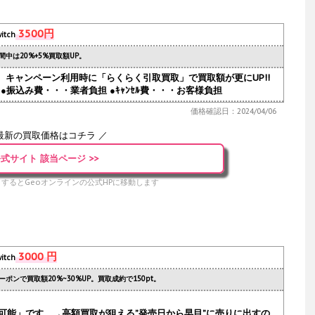
3500円
itch
間中は20%+5%買取額UP。
人気。キャンペーン利用時に「らくらく引取買取」で買取額が更にUP!!
●振込み費・・・業者負担 ●ｷｬﾝｾﾙ費・・・お客様負担
価格確認日：2024/04/06
最新の買取価格はコチラ ／
式サイト 該当ページ >>
するとGeoオンラインの公式HPに移動します
3000 円
itch
ーポンで買取額20%~30%UP。買取成約で150pt。
可能」です。→高額買取が狙える”発売日から早目”に売りに出すの