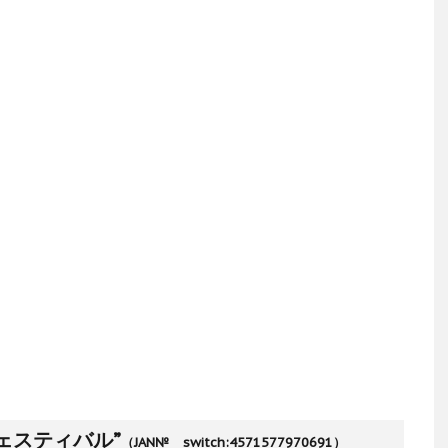
ェスティバル”
（JAN№ switch:4571577970691）