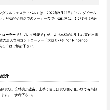
ダフルフェスティバル）は、2022年9月22日に”バンダイナム
た。発売開始時点でのメーカー希望小売価格は、6,578円（税込
コントローラーでもプレイ可能ですが、より本格的に楽しむ事が出来
 太鼓の達人専用コントローラー「太鼓とバチ for Nintendo
のある方はご検討下さい。
ご紹介
高額買取。②特典が豊富。上手く使えば買取額が低い物でも高額
ります。ご参考下さい。