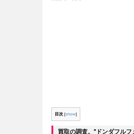
目次
[
show
]
買取の調査。”ドンダフルフ