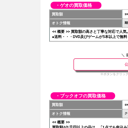
・ゲオの買取価格
買取額
sw
オトク情報
期
<< 概要 >> 買取額の高さと丁寧な対応で
●送料・・・DVD及びゲームが5本以上で無料 
＼ 
公
※ボタンをクリック
・ブックオフの買取価格
買取額
sw
オトク情報
ク
<< 概要 >>
買取額が1千円以上の品は、「1点でも申込み