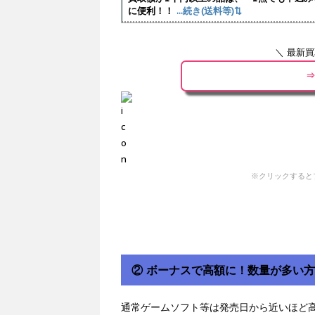
に便利！！
...続き(送料等)⇅
＼ 最新
⇒
※クリックすると
② ボーナスで高額に！数量が多い
通常ゲームソフト等は発売日から近いほど