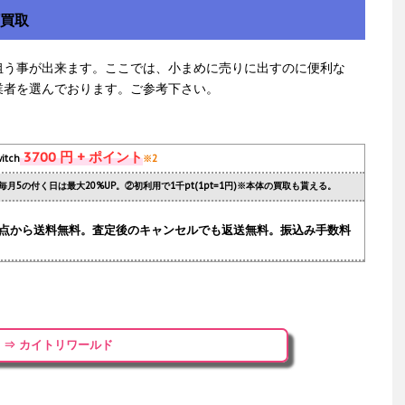
額買取
狙う事が出来ます。ここでは、小まめに売りに出すのに便利な
業者を選んでおります。ご参考下さい。
3700 円 + ポイント
itch
※2
毎月5の付く日は最大20%UP。②初利用で1千pt(1pt=1円)※本体の買取も貰える。
.1点から送料無料。査定後のキャンセルでも返送無料。振込み手数料
⇒ カイトリワールド