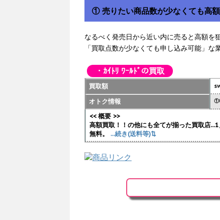
① 売りたい商品数が少なくても高
なるべく発売日から近い内に売ると高額を
「買取点数が少なくても申し込み可能」な
・ｶｲﾄﾘ ﾜｰﾙﾄﾞの買取
買取額
sw
オトク情報
①
<< 概要 >>
高額買取！！の他にも全てが揃った買取店..
無料。
...続き(送料等)⇅