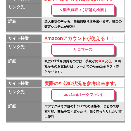
リンク先
< 楽天買取 > ( 店舗別検索 )
詳細
楽天市場の中から、高額買取り店を選べます。独自の
査定システムが便利!!
Amazonアカウントが使える！！
サイト特徴
リンク先
リコマース
詳細
既にｱｶｳﾝﾄをお持ちの方は、手続が
簡単＆安心
。※同
社からのお支払いは、メールでのAmazonギフト券
となります。
実際のｵｰｸｼｮﾝ状況を参考出来ます。
サイト特徴
リンク先
aucfan(オークファン)
詳細
ヤフオクやその他のｵｰｸｼｮﾝでの価格等、まとめて検
索可能。商品を安く買ったり、高く売ったりしたい方
に便利