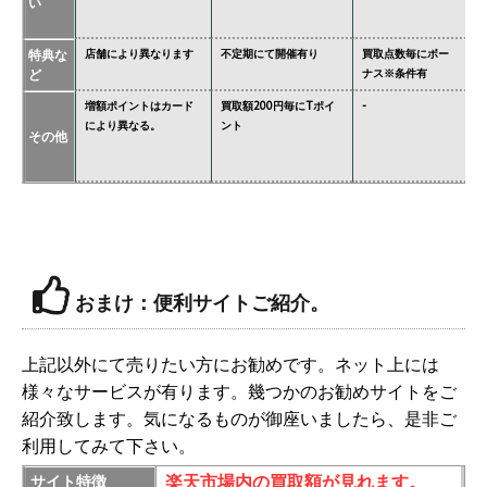
い
タ
特典な
店舗により異なります
不定期にて開催有り
買取点数毎にボー
あ
ど
ナス※条件有
異
増額ポイントはカード
買取額200円毎にTポイ
-
ジ
により異なる。
ント
必
その他
価
おまけ：便利サイトご紹介。
上記以外にて売りたい方にお勧めです。ネット上には
様々なサービスが有ります。幾つかのお勧めサイトをご
紹介致します。気になるものが御座いましたら、是非ご
利用してみて下さい。
楽天市場内の買取額が見れます。
サイト特徴