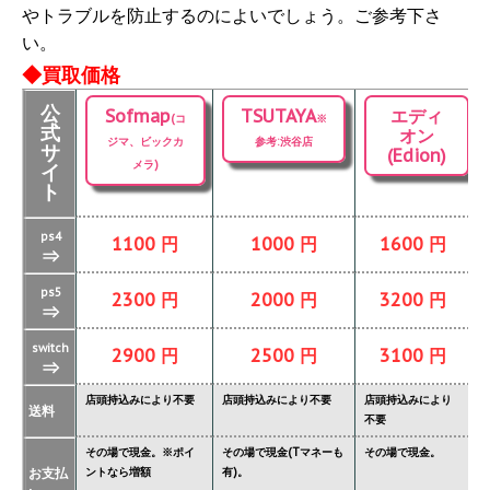
やトラブルを防止するのによいでしょう。ご参考下さ
い。
◆買取価格
公
Sofmap
TSUTAYA
エディ
(コ
※
式
オン
ジマ、ビックカ
参考:渋谷店
サ
(Edion)
メラ)
イ
ト
ps4
1100 円
1000 円
1600 円
⇒
ps5
2300 円
2000 円
3200 円
⇒
switch
2900 円
2500 円
3100 円
⇒
店頭持込みにより不要
店頭持込みにより不要
店頭持込みにより
店
送料
不要
要
その場で現金。※ポイ
その場で現金(Tマネーも
その場で現金。
そ
お支払
ントなら増額
有)。
金