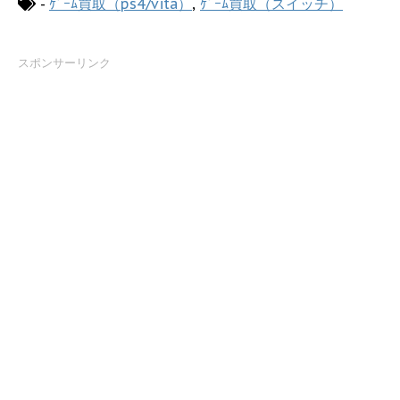
-
ｹﾞｰﾑ買取（ps4/vita）
,
ｹﾞｰﾑ買取（スイッチ）
スポンサーリンク