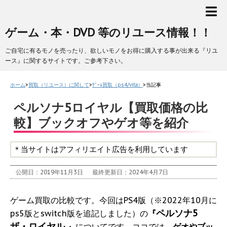
ゲーム・本・DVD 等のリユース情報！！
ご自宅に有るモノを売ったり、欲しいモノをお得に購入する事が出来る『リユ
ース』に関するサイトです。ご参考下さい。
ホーム
>
買取（リユース）に関して
>
ｹﾞｰﾑ買取（ps4/vita）
>
当記事
ペルソナ5ロイヤル【買取価格の比
較】ブックオフやゲオ等を紹介
＊当サイトはアフィリエイト広告を利用しています
公開日：2019年11月3日
最終更新日：2024年4月7日
ゲーム買取の比較です。今回はPS4版（※2022年10月に
ペルソナ5
ps5版とswitch版を追記しました）の
『
ザ・ロイヤル
』
についてです。ココでは、
ゲオやブッ