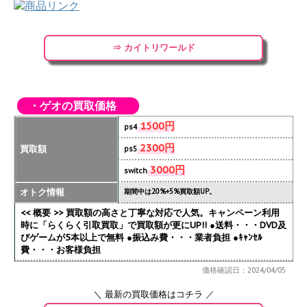
⇒ カイトリワールド
・ゲオの買取価格
1500円
ps4
2300円
買取額
ps5
3000円
switch
オトク情報
期間中は20%+5%買取額UP。
<< 概要 >> 買取額の高さと丁寧な対応で人気。キャンペーン利用
時に「らくらく引取買取」で買取額が更にUP!!
●送料・・・DVD及
びゲームが5本以上で無料 ●振込み費・・・業者負担 ●ｷｬﾝｾﾙ
費・・・お客様負担
価格確認日：2024/04/05
＼ 最新の買取価格はコチラ ／