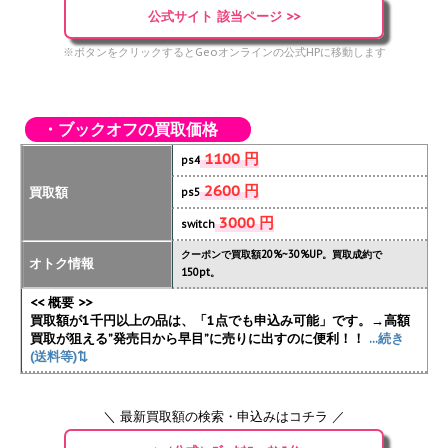
公式サイト 該当ページ >>
※ボタンをクリックするとGeoオンラインの公式HPに移動します
・ブックオフの買取価格
1100 円
ps4
2600 円
買取額
ps5
3000 円
switch
クーポンで買取額20%~30%UP。買取成約で
オトク情報
150pt。
<< 概要 >>
買取額が1千円以上の品は、「1点でも申込み可能」です。→高額
買取が狙える”発売日から早目”に売りに出すのに便利！！
...続き
(送料等)⇅
＼ 最新買取額の検索・申込みはコチラ ／