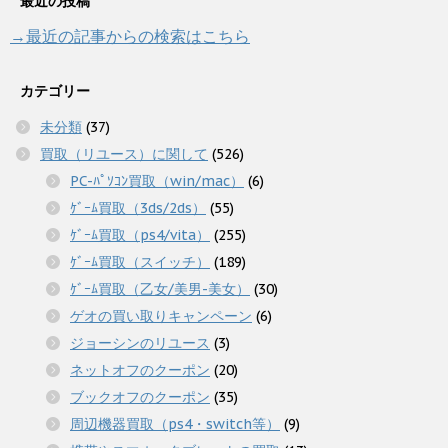
最近の投稿
→最近の記事からの検索はこちら
カテゴリー
未分類
(37)
買取（リユース）に関して
(526)
PC-ﾊﾟｿｺﾝ買取（win/mac）
(6)
ｹﾞｰﾑ買取（3ds/2ds）
(55)
ｹﾞｰﾑ買取（ps4/vita）
(255)
ｹﾞｰﾑ買取（スイッチ）
(189)
ｹﾞｰﾑ買取（乙女/美男-美女）
(30)
ゲオの買い取りキャンペーン
(6)
ジョーシンのリユース
(3)
ネットオフのクーポン
(20)
ブックオフのクーポン
(35)
周辺機器買取（ps4・switch等）
(9)