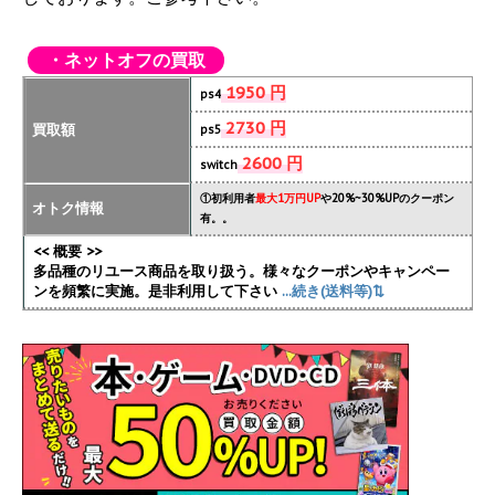
・ネットオフの買取
1950 円
ps4
2730 円
買取額
ps5
2600 円
switch
①初利用者
最大1万円UP
や20%~30%UPのクーポン
オトク情報
有。。
<< 概要 >>
多品種のリユース商品を取り扱う。様々なクーポンやキャンペー
ンを頻繁に実施
。是非利用して下さい
...続き(送料等)⇅