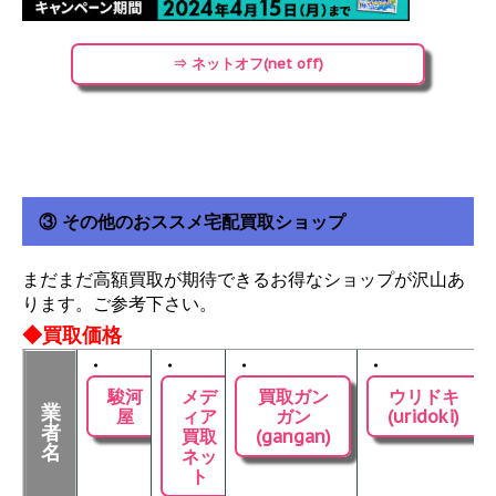
⇒ ネットオフ(net off)
③ その他のおススメ宅配買取ショップ
まだまだ高額買取が期待できるお得なショップが沢山あ
ります。ご参考下さい。
◆買取価格
・
・
・
・
駿河
メデ
買取ガン
ウリドキ
業
屋
ィア
ガン
(uridoki)
者
買取
(gangan)
名
ネッ
ト