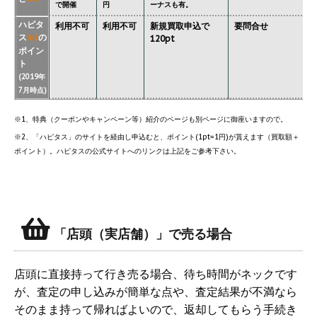
で開催
円
ーナスも有。
ハピタ
利用不可
利用不可
新規買取申込で
要問合せ
ス
の
※2
120pt
ポイン
ト
(2019年
7月時点)
※1、特典（クーポンやキャンペーン等）紹介のページも別ページに御座いますので。
※2、「ハピタス」のサイトを経由し申込むと、ポイント(1pt=1円)が貰えます（買取額＋
ポイント）。ハピタスの公式サイトへのリンクは上記をご参考下さい。
「店頭（実店舗）」で売る場合
店頭に直接持って行き売る場合、待ち時間がネックです
が、査定の申し込みが簡単な点や、査定結果が不満なら
そのまま持って帰ればよいので、返却してもらう手続き