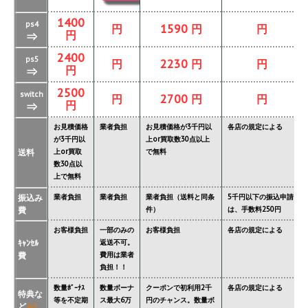
1400
ps4
円
1590 円
円
円
⇒
2400
ps5
円
2230 円
円
円
⇒
2500
switch
円
2700 円
円
円
⇒
お見積価格
業者負担
お見積価格が3千円以
各店の規定による
が3千円以
上or買取数30点以上
送料
上or買取
で無料
数30点以
上で無料
振込み
業者負担
業者負担
業者負担（送料と同条
5千円以下の振込申請
費
件）
は、手数料250円
お客様負担
一部のみの
お客様負担
各店の規定による
ｷｬﾝｾﾙ
返送不可。
費
費用は業者
負担！！
数量ﾎﾞｰﾅｽ
数量ボーナ
クーポンで初利用2千
各店の規定による
特典な
等を不定期
ス最大6万
円のチャンス。数量ボ
ど
※1