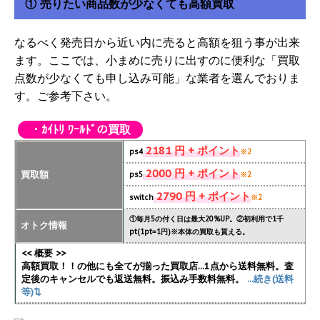
① 売りたい商品数が少なくても高額買取
なるべく発売日から近い内に売ると高額を狙う事が出来
ます。ここでは、小まめに売りに出すのに便利な「買取
点数が少なくても申し込み可能」な業者を選んでおりま
す。ご参考下さい。
・ｶｲﾄﾘ ﾜｰﾙﾄﾞの買取
2181 円 + ポイント
ps4
※2
2000 円 + ポイント
買取額
ps5
※2
2790 円 + ポイント
switch
※2
①毎月5の付く日は最大20%UP。②初利用で1千
オトク情報
pt(1pt=1円)※本体の買取も貰える。
<< 概要 >>
高額買取！！の他にも全てが揃った買取店...1点から送料無料。査
定後のキャンセルでも返送無料。振込み手数料無料。
...続き(送料
等)⇅