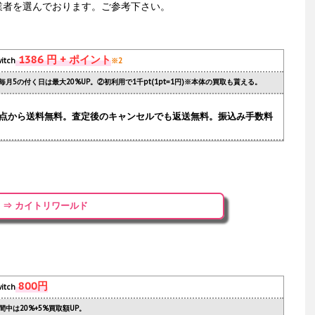
業者を選んでおります。ご参考下さい。
1386 円 + ポイント
itch
※2
毎月5の付く日は最大20%UP。②初利用で1千pt(1pt=1円)※本体の買取も貰える。
.1点から送料無料。査定後のキャンセルでも返送無料。振込み手数料
⇒ カイトリワールド
800円
itch
間中は20%+5%買取額UP。