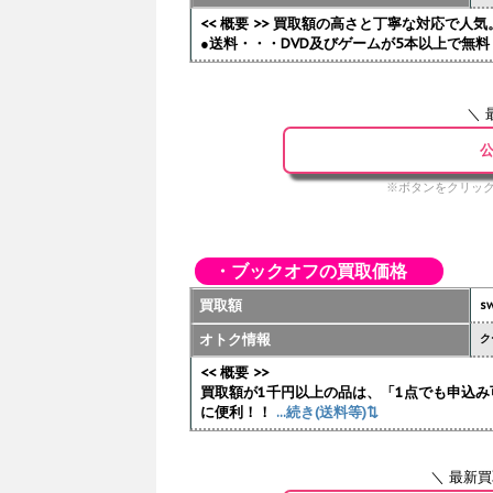
<< 概要 >> 買取額の高さと丁寧な対応で
●送料・・・DVD及びゲームが5本以上で無料 
＼ 
公
※ボタンをクリック
・ブックオフの買取価格
買取額
sw
オトク情報
ク
<< 概要 >>
買取額が1千円以上の品は、「1点でも申込み
に便利！！
...続き(送料等)⇅
＼ 最新