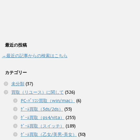
最近の投稿
→最近の記事からの検索はこちら
カテゴリー
未分類
(37)
買取（リユース）に関して
(526)
PC-ﾊﾟｿｺﾝ買取（win/mac）
(6)
ｹﾞｰﾑ買取（3ds/2ds）
(55)
ｹﾞｰﾑ買取（ps4/vita）
(255)
ｹﾞｰﾑ買取（スイッチ）
(189)
ｹﾞｰﾑ買取（乙女/美男-美女）
(30)