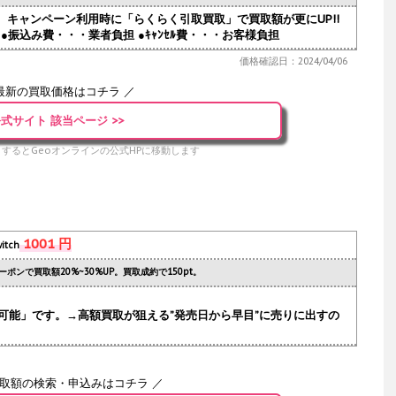
人気。キャンペーン利用時に「らくらく引取買取」で買取額が更にUP!!
●振込み費・・・業者負担 ●ｷｬﾝｾﾙ費・・・お客様負担
価格確認日：2024/04/06
最新の買取価格はコチラ ／
式サイト 該当ページ >>
するとGeoオンラインの公式HPに移動します
1001 円
itch
ーポンで買取額20%~30%UP。買取成約で150pt。
可能」です。→高額買取が狙える”発売日から早目”に売りに出すの
買取額の検索・申込みはコチラ ／