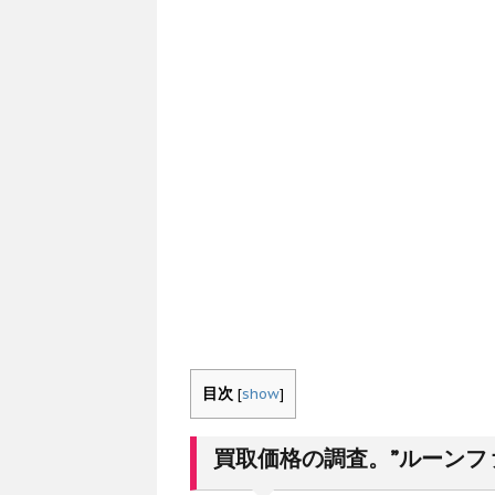
目次
[
show
]
買取価格の調査。”ルーンフ