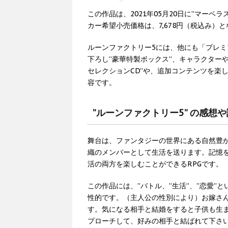
この作品は、2021年05月20日に”マーベ
カー希望小売価格は、7,678円（税込み）
ルーンファクトリー5には、他にも「プレ
下ろし”豪華特製ボックス”、キャラクター
セレクションCD”や、追加コンテンツを楽
容です。
”ルーンファクトリー5” の感想
舞台は、ファンタジーの世界にある自然豊
織のメンバーとして生活を送ります。記憶
活の両方を楽しむことができるRPGです。
この作品には、”バトル、”生活”、”恋愛”
性的です。（主人公の性別により）お嫁さ
す。気になる相手と結婚をすると子供も生
プローチして、好みの相手と結ばれて下さ