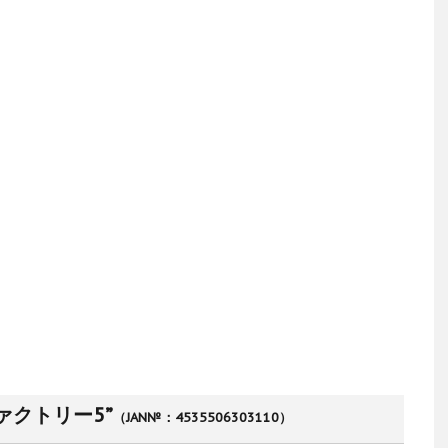
ァクトリー5”
（JAN№：4535506303110）