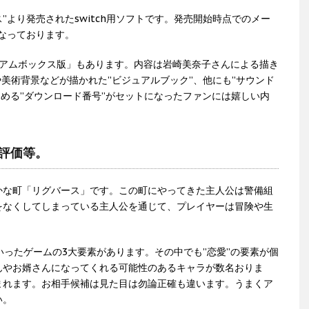
ラス”より発売されたswitch用ソフトです。発売開始時点でのメー
となっております。
ミアムボックス版」もあります。内容は岩崎美奈子さんによる描き
や美術背景などが描かれた”ビジュアルブック”、他にも”サウンド
しめる”ダウンロード番号”がセットになったファンには嬉しい内
や評価等。
かな町「リグバース」です。この町にやってきた主人公は警備組
をなくしてしまっている主人公を通じて、プレイヤーは冒険や生
といったゲームの3大要素があります。その中でも”恋愛”の要素が個
んやお婿さんになってくれる可能性のあるキャラが数名おりま
まれます。お相手候補は見た目は勿論正確も違います。うまくア
い。