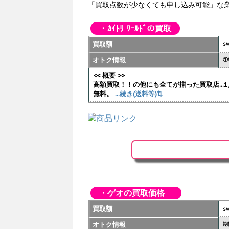
「買取点数が少なくても申し込み可能」な
・ｶｲﾄﾘ ﾜｰﾙﾄﾞの買取
買取額
sw
オトク情報
①
<< 概要 >>
高額買取！！の他にも全てが揃った買取店..
無料。
...続き(送料等)⇅
・ゲオの買取価格
買取額
sw
オトク情報
期