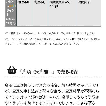
ハピタ
利用不可
利用不可
新規買取申込で
要問合せ
ス
の
※2
120pt
ポイン
ト
(2019年
7月時点)
※1、特典（クーポンやキャンペーン等）紹介のページも別ページに御座いますので。
※2、「ハピタス」のサイトを経由し申込むと、ポイント(1pt=1円)が貰えます（買取額＋
ポイント）。ハピタスの公式サイトへのリンクは上記をご参考下さい。
「店頭（実店舗）」で売る場合
店頭に直接持って行き売る場合、待ち時間がネックです
が、査定の申し込みが簡単な点や、査定結果が不満なら
そのまま持って帰ればよいので、返却してもらう手続き
やトラブルを防止するのによいでしょう。ご参考下さ