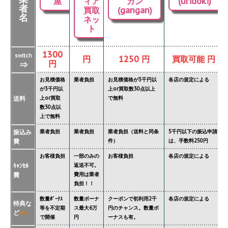
屋
ィア
ガン
(uridoki)
者
買取
(gangan)
名
ネッ
ト
1300
switch
円
1250 円
買取可能 円
円
⇒
お見積価格
業者負担
お見積価格が3千円以
各店の規定による
が3千円以
上or買取数30点以上
送料
上or買取
で無料
数30点以
上で無料
振込み
業者負担
業者負担
業者負担（送料と同条
5千円以下の振込申請
費
件）
は、手数料250円
お客様負担
一部のみの
お客様負担
各店の規定による
ｷｬﾝｾﾙ
返送不可。
費
費用は業者
負担！！
数量ﾎﾞｰﾅｽ
数量ボーナ
クーポンで初利用2千
各店の規定による
特典な
等を不定期
ス最大6万
円のチャンス。数量ボ
ど
※1
で開催
円
ーナスも有。