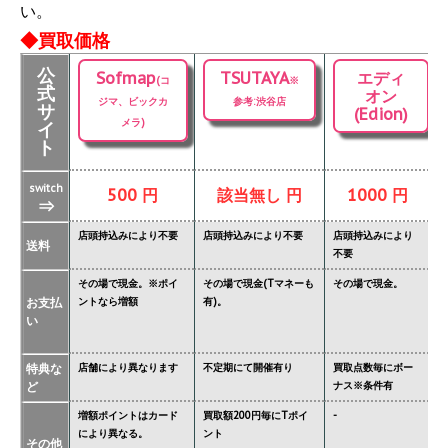
い。
◆買取価格
公
Sofmap
TSUTAYA
エディ
(コ
※
式
オン
ジマ、ビックカ
参考:渋谷店
サ
(Edion)
メラ)
イ
ト
switch
500 円
該当無し 円
1000 円
⇒
店頭持込みにより不要
店頭持込みにより不要
店頭持込みにより
店
送料
不要
要
その場で現金。※ポイ
その場で現金(Tマネーも
その場で現金。
そ
お支払
ントなら増額
有)。
金
い
タ
特典な
店舗により異なります
不定期にて開催有り
買取点数毎にボー
あ
ど
ナス※条件有
異
増額ポイントはカード
買取額200円毎にTポイ
-
ジ
により異なる。
ント
必
その他