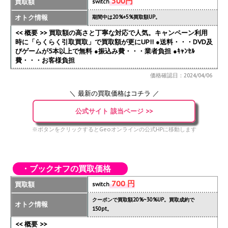
500円
買取額
switch
オトク情報
期間中は20%+5%買取額UP。
<< 概要 >> 買取額の高さと丁寧な対応で人気。キャンペーン利用
時に「らくらく引取買取」で買取額が更にUP!!
●送料・・・DVD及
びゲームが5本以上で無料 ●振込み費・・・業者負担 ●ｷｬﾝｾﾙ
費・・・お客様負担
価格確認日：2024/04/06
＼ 最新の買取価格はコチラ ／
公式サイト 該当ページ >>
※ボタンをクリックするとGeoオンラインの公式HPに移動します
・ブックオフの買取価格
700 円
買取額
switch
クーポンで買取額20%~30%UP。買取成約で
オトク情報
150pt。
<< 概要 >>