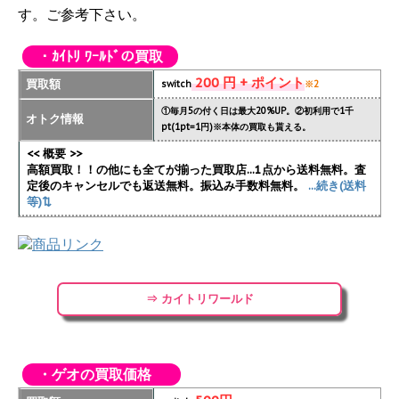
す。ご参考下さい。
・ｶｲﾄﾘ ﾜｰﾙﾄﾞの買取
200 円 + ポイント
買取額
switch
※2
①毎月5の付く日は最大20%UP。②初利用で1千
オトク情報
pt(1pt=1円)※本体の買取も貰える。
<< 概要 >>
高額買取！！の他にも全てが揃った買取店...1点から送料無料。査
定後のキャンセルでも返送無料。振込み手数料無料。
...続き(送料
等)⇅
⇒ カイトリワールド
・ゲオの買取価格