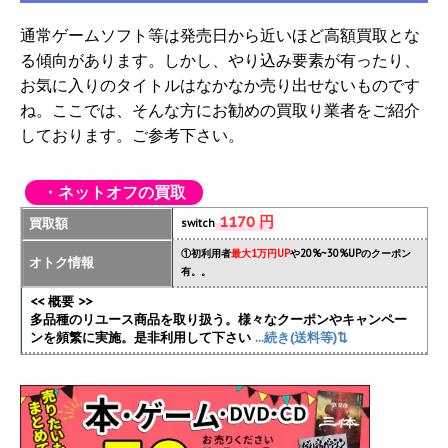
通常ゲームソフト等は発売日から近いほど高額買取とな
る傾向があります。しかし、やり込み要素が有ったり、
お気に入りのタイトルはなかなか売り出せないものです
ね。ここでは、そんな方にお勧めの買取り業者をご紹介
しております。ご参考下さい。
・ネットオフの買取
1170 円
買取額
switch
①初利用者
最大1万円UP
や20%~30%UPのクーポン
オトク情報
有。。
<< 概要 >>
多品種のリユース商品を取り扱う。様々なクーポンやキャンペー
ンを頻繁に実施
。是非利用して下さい
...続き(送料等)⇅