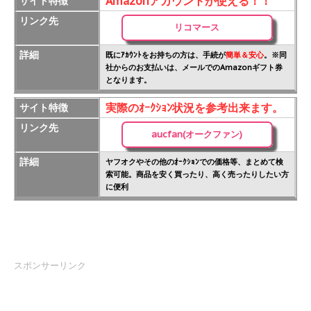
Amazonアカウントが使える！！
サイト特徴
リンク先
リコマース
詳細
既にｱｶｳﾝﾄをお持ちの方は、手続が
簡単＆安心
。※同
社からのお支払いは、メールでのAmazonギフト券
となります。
実際のｵｰｸｼｮﾝ状況を参考出来ます。
サイト特徴
リンク先
aucfan(オークファン)
詳細
ヤフオクやその他のｵｰｸｼｮﾝでの価格等、まとめて検
索可能。商品を安く買ったり、高く売ったりしたい方
に便利
スポンサーリンク