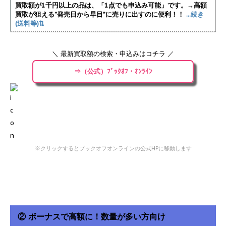
買取額が1千円以上の品は、「1点でも申込み可能」です。→高額
買取が狙える”発売日から早目”に売りに出すのに便利！！
...続き
(送料等)⇅
＼ 最新買取額の検索・申込みはコチラ ／
⇒（公式）ﾌﾞｯｸｵﾌ・ｵﾝﾗｲﾝ
※クリックするとブックオフオンラインの公式HPに移動します
② ボーナスで高額に！数量が多い方向け