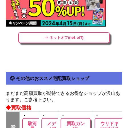
⇒ ネットオフ(net off)
③ その他のおススメ宅配買取ショップ
まだまだ高額買取が期待できるお得なショップが沢山あ
ります。ご参考下さい。
◆買取価格
・
・
・
・
駿河
メデ
買取ガン
ウリドキ
業