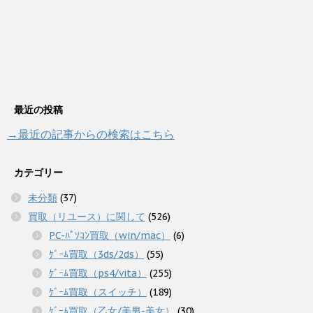
最近の投稿
→最近の記事からの検索はこちら
カテゴリー
未分類
(37)
買取（リユース）に関して
(526)
PC-ﾊﾟｿｺﾝ買取（win/mac）
(6)
ｹﾞｰﾑ買取（3ds/2ds）
(55)
ｹﾞｰﾑ買取（ps4/vita）
(255)
ｹﾞｰﾑ買取（スイッチ）
(189)
ｹﾞｰﾑ買取（乙女/美男-美女）
(30)