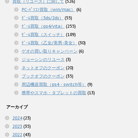
買取（リユース）に関して
(526)
PC-ﾊﾟｿｺﾝ買取（win/mac）
(6)
ｹﾞｰﾑ買取（3ds/2ds）
(55)
ｹﾞｰﾑ買取（ps4/vita）
(255)
ｹﾞｰﾑ買取（スイッチ）
(189)
ｹﾞｰﾑ買取（乙女/美男-美女）
(30)
ゲオの買い取りキャンペーン
(6)
ジョーシンのリユース
(3)
ネットオフのクーポン
(20)
ブックオフのクーポン
(35)
周辺機器買取（ps4・switch等）
(9)
携帯やスマホ・タブレットの買取
(13)
アーカイブ
2024
(23)
2023
(35)
2022
(43)