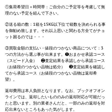
①集荷希望日＋時間帯：ご自分のご予定等を考慮して無
理のない予定を組んで下さい。
②送る箱の数：1箱を15KG以下位で箱数を決められる事
を御勧め致します。それ以上思いと関わる方全てがチョ
ット困るのでは・・・
③買取金額の支払い・値段のつかない商品について：3
つの方法から選ぶ事が出来ます。❶おまかせ承認コース
（スピード入金） ❷査定結果を承認しから承認コース
（お値段のつかない品物は処分） ❸査定結果を確認し
てから承認コース（お値段のつかない品物は返却希
望）。
返却費用は本人負担となります。なお、ブックオフオン
ラインでは、返却したいもののみの返却対応が可能だっ
たと思います。別の業者さんだと、一部のみの返却を対
応出来ないところもあった気がします。