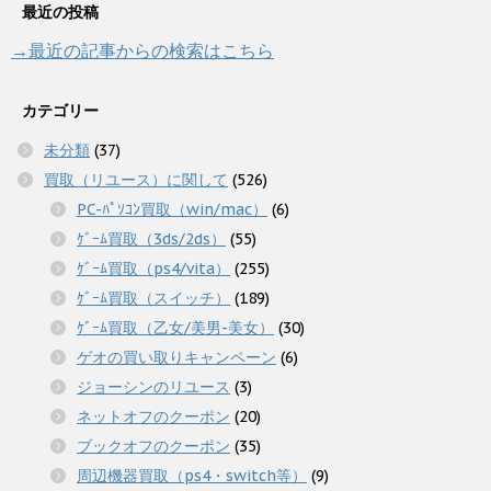
最近の投稿
→最近の記事からの検索はこちら
カテゴリー
未分類
(37)
買取（リユース）に関して
(526)
PC-ﾊﾟｿｺﾝ買取（win/mac）
(6)
ｹﾞｰﾑ買取（3ds/2ds）
(55)
ｹﾞｰﾑ買取（ps4/vita）
(255)
ｹﾞｰﾑ買取（スイッチ）
(189)
ｹﾞｰﾑ買取（乙女/美男-美女）
(30)
ゲオの買い取りキャンペーン
(6)
ジョーシンのリユース
(3)
ネットオフのクーポン
(20)
ブックオフのクーポン
(35)
周辺機器買取（ps4・switch等）
(9)