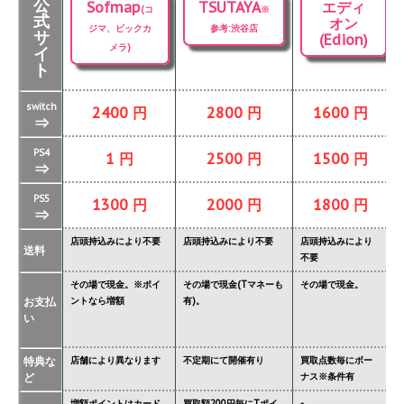
公
Sofmap
TSUTAYA
エディ
(コ
※
式
オン
ジマ、ビックカ
参考:渋谷店
サ
(Edion)
メラ)
イ
ト
switch
2400 円
2800 円
1600 円
⇒
PS4
1 円
2500 円
1500 円
⇒
PS5
1300 円
2000 円
1800 円
⇒
店頭持込みにより不要
店頭持込みにより不要
店頭持込みにより
店
送料
不要
要
その場で現金。※ポイ
その場で現金(Tマネーも
その場で現金。
そ
お支払
ントなら増額
有)。
金
い
タ
特典な
店舗により異なります
不定期にて開催有り
買取点数毎にボー
あ
ど
ナス※条件有
異
増額ポイントはカード
買取額200円毎にTポイ
-
ジ