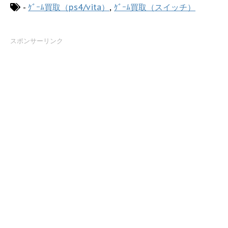
-
ｹﾞｰﾑ買取（ps4/vita）
,
ｹﾞｰﾑ買取（スイッチ）
スポンサーリンク