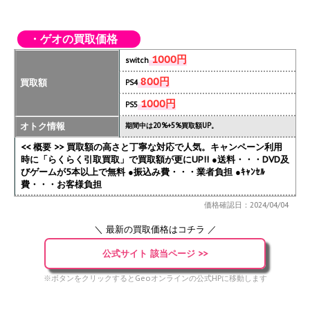
・ゲオの買取価格
1000円
switch
800円
買取額
PS4
1000円
PS5
オトク情報
期間中は20%+5%買取額UP。
<< 概要 >> 買取額の高さと丁寧な対応で人気。キャンペーン利用
時に「らくらく引取買取」で買取額が更にUP!!
●送料・・・DVD及
びゲームが5本以上で無料 ●振込み費・・・業者負担 ●ｷｬﾝｾﾙ
費・・・お客様負担
価格確認日：2024/04/04
＼ 最新の買取価格はコチラ ／
公式サイト 該当ページ >>
※ボタンをクリックするとGeoオンラインの公式HPに移動します