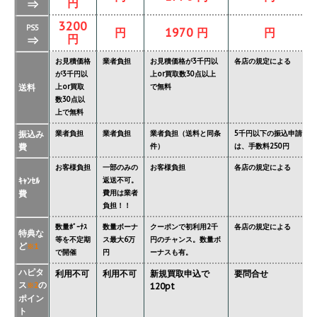
円
⇒
3200
PS5
円
1970 円
円
円
⇒
お見積価格
業者負担
お見積価格が3千円以
各店の規定による
が3千円以
上or買取数30点以上
送料
上or買取
で無料
数30点以
上で無料
振込み
業者負担
業者負担
業者負担（送料と同条
5千円以下の振込申請
費
件）
は、手数料250円
お客様負担
一部のみの
お客様負担
各店の規定による
ｷｬﾝｾﾙ
返送不可。
費
費用は業者
負担！！
数量ﾎﾞｰﾅｽ
数量ボーナ
クーポンで初利用2千
各店の規定による
特典な
等を不定期
ス最大6万
円のチャンス。数量ボ
ど
※1
で開催
円
ーナスも有。
ハピタ
利用不可
利用不可
新規買取申込で
要問合せ
ス
の
※2
120pt
ポイン
ト