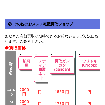
③ その他のおススメ宅配買取ショップ
まだまだ高額買取が期待できるお得なショップが沢山あ
ります。ご参考下さい。
◆買取価格
・
・
・
・
駿河
メデ
買取ガン
ウリドキ
業
屋
ィア
ガン
(uridoki)
者
買取
(gangan)
名
ネッ
ト
2000
switch
円
1850 円
円
円
⇒
2000
PS4
円
1770 円
円