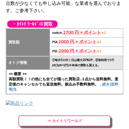
点数が少なくても申し込み可能」な業者を選んでおりま
す。ご参考下さい。
・ｶｲﾄﾘ ﾜｰﾙﾄﾞの買取
2700 円 + ポイント
switch
※2
2000 円 + ポイント
買取額
PS4
※2
2000 円 + ポイント
PS5
※2
①毎月5の付く日は最大20%UP。②初利用で1千
オトク情報
pt(1pt=1円)※本体の買取も貰える。
<< 概要 >>
高額買取！！の他にも全てが揃った買取店...1点から送料無料。査
定後のキャンセルでも返送無料。振込み手数料無料。
...続き(送料
等)⇅
⇒ カイトリワールド