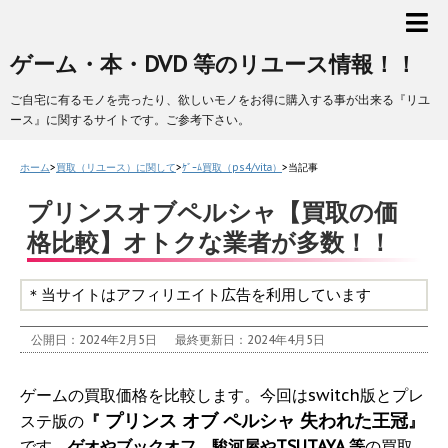
ゲーム・本・DVD 等のリユース情報！！
ご自宅に有るモノを売ったり、欲しいモノをお得に購入する事が出来る『リユ
ース』に関するサイトです。ご参考下さい。
ホーム
>
買取（リユース）に関して
>
ｹﾞｰﾑ買取（ps4/vita）
>
当記事
プリンスオブペルシャ【買取の価
格比較】オトクな業者が多数！！
＊当サイトはアフィリエイト広告を利用しています
公開日：2024年2月5日
最終更新日：2024年4月5日
ゲームの買取価格を比較します。今回はswitch版とプレ
プリンス オブ ペルシャ 失われた王冠
ステ版の
『
』
です。
ゲオやブックオフ、駿河屋やTSUTAYA 等
の買取