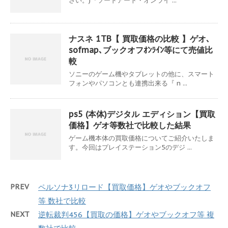
さい。)『ソードアート・オンライ ...
ナスネ 1TB【 買取価格の比較 】ゲオ､
sofmap､ブックオフｵﾝﾗｲﾝ等にて売値比
較
ソニーのゲーム機やタブレットの他に、スマート
フォンやパソコンとも連携出来る『 n ...
ps5 (本体)デジタル エディション【買取
価格】ゲオ等数社で比較した結果
ゲーム機本体の買取価格についてご紹介いたしま
す。今回はプレイステーション5のデジ ...
PREV
ペルソナ3リロード【買取価格】ゲオやブックオフ
等 数社で比較
NEXT
逆転裁判456【買取の価格】ゲオやブックオフ等 複