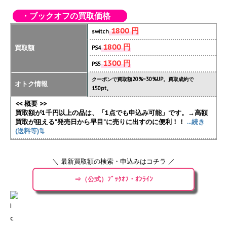
・ブックオフの買取価格
1800 円
switch
1800 円
買取額
PS4
1300 円
PS5
クーポンで買取額20%~30%UP。買取成約で
オトク情報
150pt。
<< 概要 >>
買取額が1千円以上の品は、「1点でも申込み可能」です。→高額
買取が狙える”発売日から早目”に売りに出すのに便利！！
...続き
(送料等)⇅
＼ 最新買取額の検索・申込みはコチラ ／
⇒（公式）ﾌﾞｯｸｵﾌ・ｵﾝﾗｲﾝ