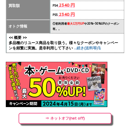
2340 円
買取額
PS4
2340 円
PS5
①初利用者
最大1万円UP
や20%~30%UPのクーポン
オトク情報
有。。
<< 概要 >>
多品種のリユース商品を取り扱う。様々なクーポンやキャンペー
ンを頻繁に実施
。是非利用して下さい
...続き(送料等)⇅
⇒ ネットオフ(net off)