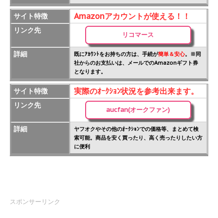
Amazonアカウントが使える！！
サイト特徴
リンク先
リコマース
詳細
既にｱｶｳﾝﾄをお持ちの方は、手続が
簡単＆安心
。※同
社からのお支払いは、メールでのAmazonギフト券
となります。
実際のｵｰｸｼｮﾝ状況を参考出来ます。
サイト特徴
リンク先
aucfan(オークファン)
詳細
ヤフオクやその他のｵｰｸｼｮﾝでの価格等、まとめて検
索可能。商品を安く買ったり、高く売ったりしたい方
に便利
スポンサーリンク