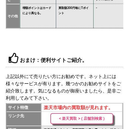
増額ポイントはカード
買取額200円毎にTポイ
-
ジ
により異なる。
ント
必
その他
価
おまけ：便利サイトご紹介。
上記以外にて売りたい方にお勧めです。ネット上には
様々なサービスが有ります。幾つかのお勧めサイトをご
紹介致します。気になるものが御座いましたら、是非ご
利用してみて下さい。
楽天市場内の買取額が見れます。
サイト特徴
リンク先
< 楽天買取 > ( 店舗別検索 )