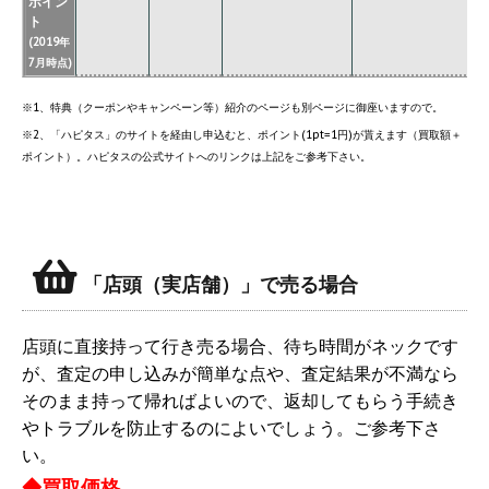
ポイン
ト
(2019年
7月時点)
※1、特典（クーポンやキャンペーン等）紹介のページも別ページに御座いますので。
※2、「ハピタス」のサイトを経由し申込むと、ポイント(1pt=1円)が貰えます（買取額＋
ポイント）。ハピタスの公式サイトへのリンクは上記をご参考下さい。
「店頭（実店舗）」で売る場合
店頭に直接持って行き売る場合、待ち時間がネックです
が、査定の申し込みが簡単な点や、査定結果が不満なら
そのまま持って帰ればよいので、返却してもらう手続き
やトラブルを防止するのによいでしょう。ご参考下さ
い。
◆買取価格