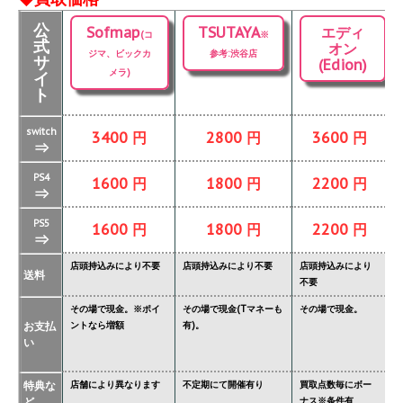
公
Sofmap
TSUTAYA
エディ
(コ
※
式
オン
ジマ、ビックカ
参考:渋谷店
サ
(Edion)
メラ)
イ
ト
switch
3400 円
2800 円
3600 円
⇒
PS4
1600 円
1800 円
2200 円
⇒
PS5
1600 円
1800 円
2200 円
⇒
店頭持込みにより不要
店頭持込みにより不要
店頭持込みにより
店
送料
不要
要
その場で現金。※ポイ
その場で現金(Tマネーも
その場で現金。
そ
お支払
ントなら増額
有)。
金
い
タ
特典な
店舗により異なります
不定期にて開催有り
買取点数毎にボー
あ
ど
ナス※条件有
異