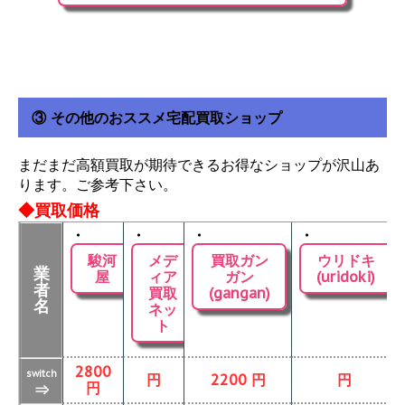
③ その他のおススメ宅配買取ショップ
まだまだ高額買取が期待できるお得なショップが沢山あ
ります。ご参考下さい。
◆買取価格
・
・
・
・
駿河
メデ
買取ガン
ウリドキ
業
屋
ィア
ガン
(uridoki)
者
買取
(gangan)
名
ネッ
ト
2800
switch
円
2200 円
円
円
⇒