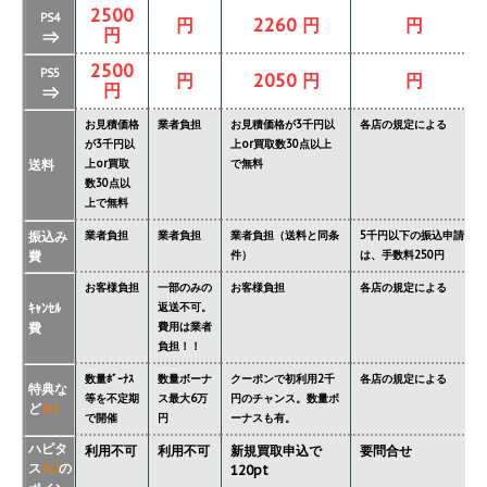
2500
PS4
円
2260 円
円
円
⇒
2500
PS5
円
2050 円
円
円
⇒
お見積価格
業者負担
お見積価格が3千円以
各店の規定による
が3千円以
上or買取数30点以上
送料
上or買取
で無料
数30点以
上で無料
振込み
業者負担
業者負担
業者負担（送料と同条
5千円以下の振込申請
費
件）
は、手数料250円
お客様負担
一部のみの
お客様負担
各店の規定による
ｷｬﾝｾﾙ
返送不可。
費
費用は業者
負担！！
数量ﾎﾞｰﾅｽ
数量ボーナ
クーポンで初利用2千
各店の規定による
特典な
等を不定期
ス最大6万
円のチャンス。数量ボ
ど
※1
で開催
円
ーナスも有。
ハピタ
利用不可
利用不可
新規買取申込で
要問合せ
ス
の
※2
120pt