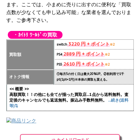
ます。ここでは、小まめに売りに出すのに便利な「買取
点数が少なくても申し込み可能」な業者を選んでおりま
す。ご参考下さい。
・ｶｲﾄﾘ ﾜｰﾙﾄﾞの買取
3220 円 + ポイント
switch
※2
2889 円 + ポイント
買取額
PS4
※2
2610 円 + ポイント
PS5
※2
①毎月5の付く日は最大20%UP。②初利用で1千
オトク情報
pt(1pt=1円)※本体の買取も貰える。
<< 概要 >>
高額買取！！の他にも全てが揃った買取店...1点から送料無料。査
定後のキャンセルでも返送無料。振込み手数料無料。
...続き(送料
等)⇅
⇒ カイトリワールド