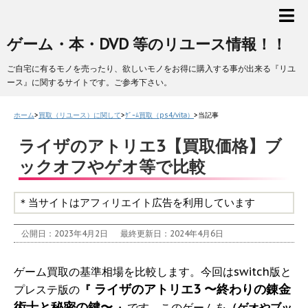
ゲーム・本・DVD 等のリユース情報！！
ご自宅に有るモノを売ったり、欲しいモノをお得に購入する事が出来る『リユ
ース』に関するサイトです。ご参考下さい。
ホーム
>
買取（リユース）に関して
>
ｹﾞｰﾑ買取（ps4/vita）
>
当記事
ライザのアトリエ3【買取価格】ブ
ックオフやゲオ等で比較
＊当サイトはアフィリエイト広告を利用しています
公開日：2023年4月2日
最終更新日：2024年4月6日
ゲーム買取の基準相場を比較します。今回はswitch版と
ライザのアトリエ3 〜終わりの錬金
プレステ版の
『
術士と秘密の鍵〜
』
です。このゲームを
（ゲオやブッ