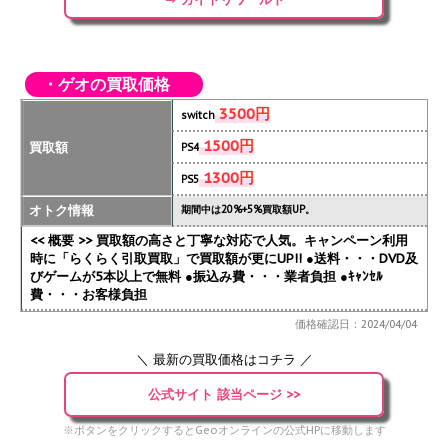
・ゲオの買取価格
3500円
switch
1500円
買取額
PS4
1300円
PS5
オトク情報
期間中は20%+5%買取額UP。
<< 概要 >> 買取額の高さと丁寧な対応で人気。キャンペーン利用
時に「らくらく引取買取」で買取額が更にUP!!
●送料・・・DVD及
びゲームが5本以上で無料 ●振込み費・・・業者負担 ●ｷｬﾝｾﾙ
費・・・お客様負担
価格確認日：2024/04/04
＼ 最新の買取価格はコチラ ／
公式サイト 該当ページ >>
※ボタンをクリックするとGeoオンラインの公式HPに移動します