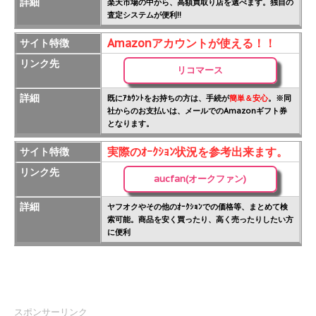
詳細
楽天市場の中から、高額買取り店を選べます。独自の
査定システムが便利!!
Amazonアカウントが使える！！
サイト特徴
リンク先
リコマース
詳細
既にｱｶｳﾝﾄをお持ちの方は、手続が
簡単＆安心
。※同
社からのお支払いは、メールでのAmazonギフト券
となります。
実際のｵｰｸｼｮﾝ状況を参考出来ます。
サイト特徴
リンク先
aucfan(オークファン)
詳細
ヤフオクやその他のｵｰｸｼｮﾝでの価格等、まとめて検
索可能。商品を安く買ったり、高く売ったりしたい方
に便利
スポンサーリンク