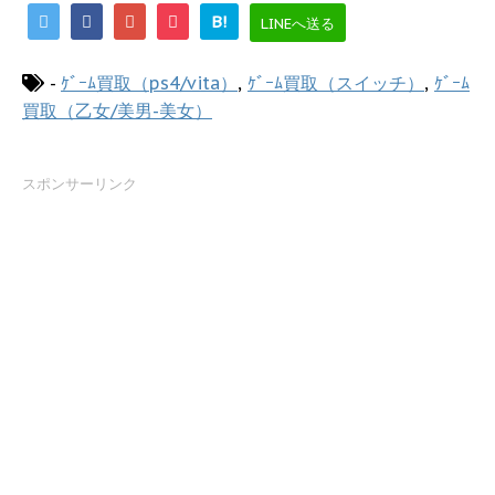
B!
LINEへ送る
-
ｹﾞｰﾑ買取（ps4/vita）
,
ｹﾞｰﾑ買取（スイッチ）
,
ｹﾞｰﾑ
買取（乙女/美男-美女）
スポンサーリンク