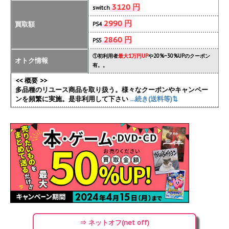
3120 円
switch
2990 円
買取額
PS4
2860 円
PS5
①初利用者
最大1万円UP
や20%~30%UPのクーポン
オトク情報
有。。
<< 概要 >>
多品種のリユース商品を取り扱う。様々なクーポンやキャンペー
ンを頻繁に実施
。是非利用して下さい
...続き(送料等)⇅
⇒ ネットオフ(net off)