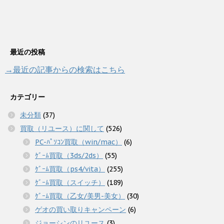
最近の投稿
→最近の記事からの検索はこちら
カテゴリー
未分類
(37)
買取（リユース）に関して
(526)
PC-ﾊﾟｿｺﾝ買取（win/mac）
(6)
ｹﾞｰﾑ買取（3ds/2ds）
(55)
ｹﾞｰﾑ買取（ps4/vita）
(255)
ｹﾞｰﾑ買取（スイッチ）
(189)
ｹﾞｰﾑ買取（乙女/美男-美女）
(30)
ゲオの買い取りキャンペーン
(6)
ジョーシンのリユース
(3)