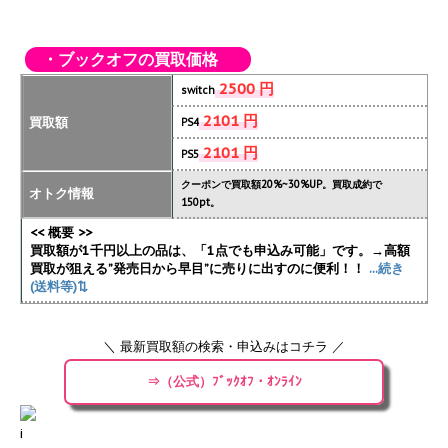
・ブックオフの買取価格
2500 円
switch
2101 円
買取額
PS4
2101 円
PS5
クーポンで買取額20%~30%UP。買取成約で
オトク情報
150pt。
<< 概要 >>
買取額が1千円以上の品は、「1点でも申込み可能」です。→高額
買取が狙える”発売日から早目”に売りに出すのに便利！！
...続き
(送料等)⇅
＼ 最新買取額の検索・申込みはコチラ ／
⇒（公式）ﾌﾞｯｸｵﾌ・ｵﾝﾗｲﾝ