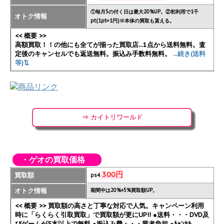
①毎月5の付く日は最大20%UP。②初利用で1千
オトク情報
pt(1pt=1円)※本体の買取も貰える。
<< 概要 >>
高額買取！！の他にも全てが揃った買取店...1点から送料無料。査
定後のキャンセルでも返送無料。振込み手数料無料。
...続き(送料
等)⇅
⇒ カイトリワールド
・ゲオの買取価格
300円
買取額
ps4
オトク情報
期間中は20%+5%買取額UP。
<< 概要 >> 買取額の高さと丁寧な対応で人気。キャンペーン利用
時に「らくらく引取買取」で買取額が更にUP!!
●送料・・・DVD及
びゲームが5本以上で無料 ●振込み費・・・業者負担 ●ｷｬﾝｾﾙ