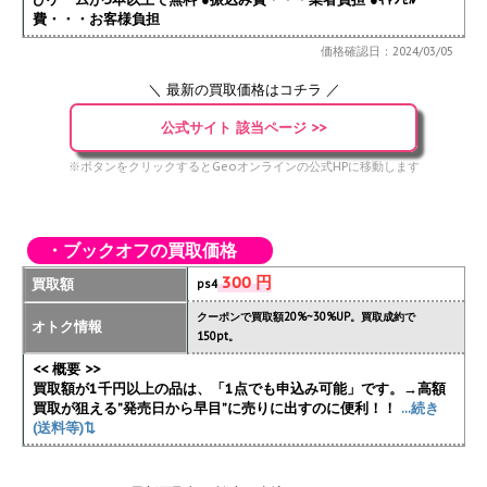
費・・・お客様負担
価格確認日：2024/03/05
＼ 最新の買取価格はコチラ ／
公式サイト 該当ページ >>
※ボタンをクリックするとGeoオンラインの公式HPに移動します
・ブックオフの買取価格
300 円
買取額
ps4
クーポンで買取額20%~30%UP。買取成約で
オトク情報
150pt。
<< 概要 >>
買取額が1千円以上の品は、「1点でも申込み可能」です。→高額
買取が狙える”発売日から早目”に売りに出すのに便利！！
...続き
(送料等)⇅