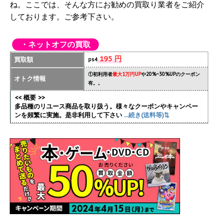
ね。ここでは、そんな方にお勧めの買取り業者をご紹介
しております。ご参考下さい。
・ネットオフの買取
195 円
買取額
ps4
①初利用者
最大1万円UP
や20%~30%UPのクーポン
オトク情報
有。。
<< 概要 >>
多品種のリユース商品を取り扱う。様々なクーポンやキャンペー
ンを頻繁に実施
。是非利用して下さい
...続き(送料等)⇅