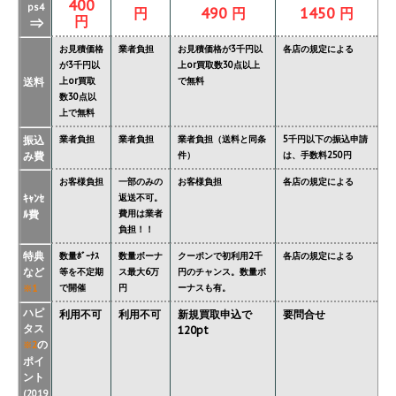
400
ps4
円
490 円
1450 円
円
⇒
お見積価格
業者負担
お見積価格が3千円以
各店の規定による
が3千円以
上or買取数30点以上
送料
上or買取
で無料
数30点以
上で無料
振込
業者負担
業者負担
業者負担（送料と同条
5千円以下の振込申請
み費
件）
は、手数料250円
お客様負担
一部のみの
お客様負担
各店の規定による
ｷｬﾝｾ
返送不可。
ﾙ費
費用は業者
負担！！
特典
数量ﾎﾞｰﾅｽ
数量ボーナ
クーポンで初利用2千
各店の規定による
など
等を不定期
ス最大6万
円のチャンス。数量ボ
で開催
円
ーナスも有。
※1
ハピ
利用不可
利用不可
新規買取申込で
要問合せ
タス
120pt
の
※2
ポイ
ント
(2019