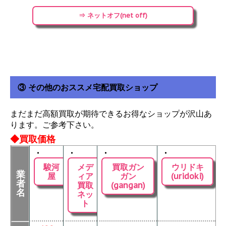
⇒ ネットオフ(net off)
③ その他のおススメ宅配買取ショップ
まだまだ高額買取が期待できるお得なショップが沢山あ
ります。ご参考下さい。
◆買取価格
・
・
・
・
駿河
メデ
買取ガン
ウリドキ
業
屋
ィア
ガン
(uridoki)
者
買取
(gangan)
名
ネッ
ト