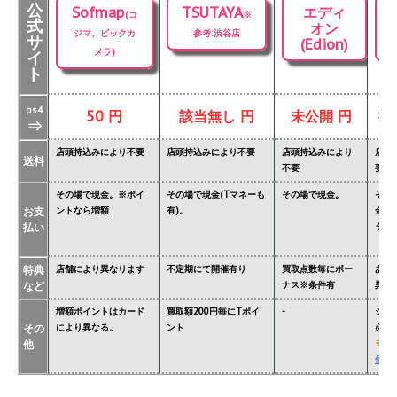
公
Sofmap
TSUTAYA
エディ
(コ
※
式
オン
ジマ、ビックカ
参考:渋谷店
サ
(Edion)
メラ)
イ
ト
ps4
50 円
該当無し 円
未公開 円
掲
⇒
店頭持込みにより不要
店頭持込みにより不要
店頭持込みにより
店頭
送料
不要
要
その場で現金。※ポイ
その場で現金(Tマネーも
その場で現金。
その
お支
ントなら増額
有)。
金額
払い
ター'
特典
店舗により異なります
不定期にて開催有り
買取点数毎にボー
あり
など
ナス※条件有
異な
増額ポイントはカード
買取額200円毎にTポイ
-
ジョ
その
により異なる。
ント
必要
他
※
関
価格