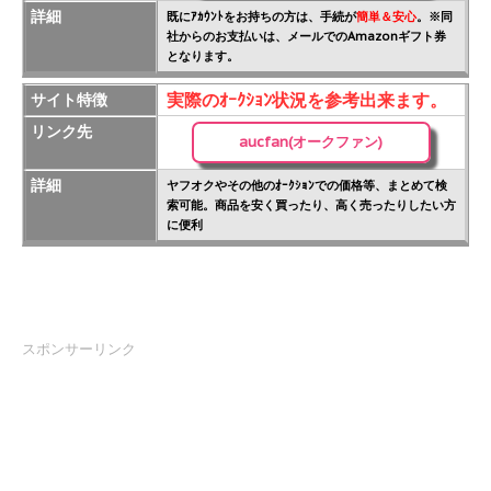
詳細
既にｱｶｳﾝﾄをお持ちの方は、手続が
簡単＆安心
。※同
社からのお支払いは、メールでのAmazonギフト券
となります。
実際のｵｰｸｼｮﾝ状況を参考出来ます。
サイト特徴
リンク先
aucfan(オークファン)
詳細
ヤフオクやその他のｵｰｸｼｮﾝでの価格等、まとめて検
索可能。商品を安く買ったり、高く売ったりしたい方
に便利
スポンサーリンク