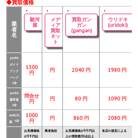
◆買取価格
・
・
・
・
駿河
メデ
買取ガン
ウリドキ
業
屋
ィア
ガン
(uridoki)
者
買取
(gangan)
名
ネッ
ト
ps4※
ガイド
1300
円
2040 円
1980 円
ブック
円
パック
⇒
ps4※
問合せ
円
80 円
1090 円
通常版
円
⇒
1000
switch
円
860 円
2080 円
⇒
円
版
お見積価格
業者負担
お見積価格が3千円以
各店の規定による
が3千円以
上or買取数30点以上