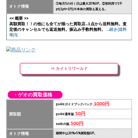
①毎月5の付く日は最大20%UP。②初利用で1千
オトク情報
pt(1pt=1円)※本体の買取も貰える。
<< 概要 >>
高額買取！！の他にも全てが揃った買取店...1点から送料無料。査
定後のキャンセルでも返送無料。振込み手数料無料。
...続き(送料
等)⇅
⇒ カイトリワールド
・ゲオの買取価格
1000円
ps4※ガイドブックパック
50円
買取額
ps4※通常版
500円
switch版
オトク情報
期間中は20%+5%買取額UP。