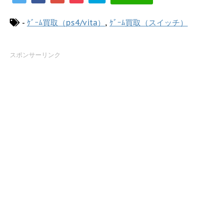
-
ｹﾞｰﾑ買取（ps4/vita）
,
ｹﾞｰﾑ買取（スイッチ）
スポンサーリンク