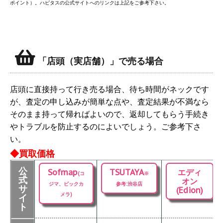
ポイント）。ハピタスの公式サイトへのリンクは上記をご参考下さい。
「店頭（実店舗）」で売る場合
店頭に直接持って行き売る場合、待ち時間がネックです
が、査定の申し込みが簡単な点や、査定結果が不満なら
そのまま持って帰ればよいので、返却してもらう手続き
やトラブルを防止するのによいでしょう。ご参考下さ
い。
◆買取価格
公
Sofmap
TSUTAYA
エディ
(コ
※
式
オン
ジマ、ビックカ
参考:渋谷店
サ
(Edion)
メラ)
イ
ト