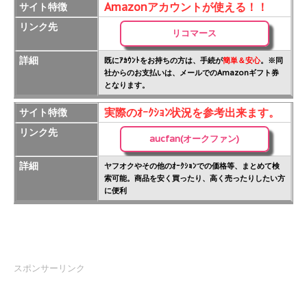
Amazonアカウントが使える！！
サイト特徴
リンク先
リコマース
詳細
既にｱｶｳﾝﾄをお持ちの方は、手続が
簡単＆安心
。※同
社からのお支払いは、メールでのAmazonギフト券
となります。
実際のｵｰｸｼｮﾝ状況を参考出来ます。
サイト特徴
リンク先
aucfan(オークファン)
詳細
ヤフオクやその他のｵｰｸｼｮﾝでの価格等、まとめて検
索可能。商品を安く買ったり、高く売ったりしたい方
に便利
スポンサーリンク