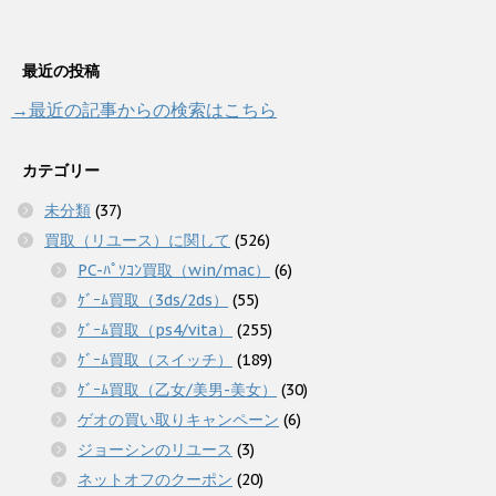
最近の投稿
→最近の記事からの検索はこちら
カテゴリー
未分類
(37)
買取（リユース）に関して
(526)
PC-ﾊﾟｿｺﾝ買取（win/mac）
(6)
ｹﾞｰﾑ買取（3ds/2ds）
(55)
ｹﾞｰﾑ買取（ps4/vita）
(255)
ｹﾞｰﾑ買取（スイッチ）
(189)
ｹﾞｰﾑ買取（乙女/美男-美女）
(30)
ゲオの買い取りキャンペーン
(6)
ジョーシンのリユース
(3)
ネットオフのクーポン
(20)