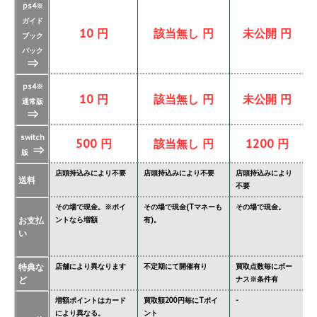
ps4※
ガイド
10 円
該当無し 円
未公開 円
ブック
パック
⇒
ps4※
10 円
該当無し 円
未公開 円
通常版
⇒
switch
500 円
該当無し 円
1200 円
⇒
版
店頭持込みにより不要
店頭持込みにより不要
店頭持込みにより
店
送料
不要
要
その場で現金。※ポイ
その場で現金(Tマネーも
その場で現金。
そ
お支払
ントなら増額
有)。
金
い
タ
特典な
店舗により異なります
不定期にて開催有り
買取点数毎にボー
あ
ど
ナス※条件有
異
増額ポイントはカード
買取額200円毎にTポイ
-
ジ
により異なる。
ント
必