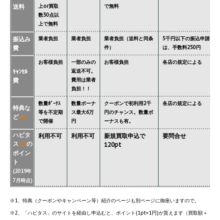
送料
上or買取
で無料
数30点以
上で無料
振込み
業者負担
業者負担
業者負担（送料と同条
5千円以下の振込申請
費
件）
は、手数料250円
お客様負担
一部のみの
お客様負担
各店の規定による
ｷｬﾝｾﾙ
返送不可。
費
費用は業者
負担！！
数量ﾎﾞｰﾅｽ
数量ボーナ
クーポンで初利用2千
各店の規定による
特典な
等を不定期
ス最大6万
円のチャンス。数量ボ
ど
※1
で開催
円
ーナスも有。
ハピタ
利用不可
利用不可
新規買取申込で
要問合せ
ス
の
※2
120pt
ポイン
ト
(2019年
7月時点)
※1、特典（クーポンやキャンペーン等）紹介のページも別ページに御座いますので。
※2、「ハピタス」のサイトを経由し申込むと、ポイント(1pt=1円)が貰えます（買取額＋