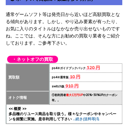
通常ゲームソフト等は発売日から近いほど高額買取とな
る傾向があります。しかし、やり込み要素が有ったり、
お気に入りのタイトルはなかなか売り出せないものです
ね。ここでは、そんな方にお勧めの買取り業者をご紹介
しております。ご参考下さい。
・ネットオフの買取
520 円
ps4※ガイドブックパック
10 円
買取額
ps4※通常版
910 円
switch版
①初利用者
最大1万円UP
や20%~30%UPのクーポン
オトク情報
有。。
<< 概要 >>
多品種のリユース商品を取り扱う。様々なクーポンやキャンペー
ンを頻繁に実施
。是非利用して下さい
...続き(送料等)⇅