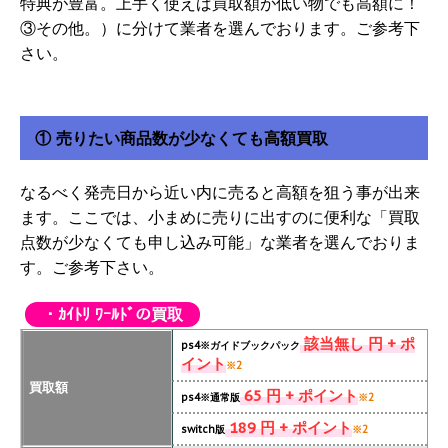
特典が豊富。上手く使えば買取額が低い物でも高額に！
③その他。）に分けて業者を選んでおります。ご参考下
さい。
① 売りたい商品数が少なくても高額買取
なるべく発売日から近い内に売ると高額を狙う事が出来
ます。ここでは、小まめに売りに出すのに便利な「買取
点数が少なくても申し込み可能」な業者を選んでおりま
す。ご参考下さい。
・ｶｲﾄﾘ ﾜｰﾙﾄﾞの買取
該当無し 円 + ポ
ps4※ガイドブックパック
イント
※2
買取額
65 円 + ポイント
ps4※通常版
※2
189 円 + ポイント
switch版
※2