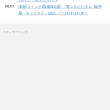
NEXT
漫画(コミック)取価格比較。“聖☆おにいさん” 駿河
屋、ネットオフ、GEO、ﾌﾞｯｸｵﾌｵﾝﾗｲﾝ等々
スポンサーリンク