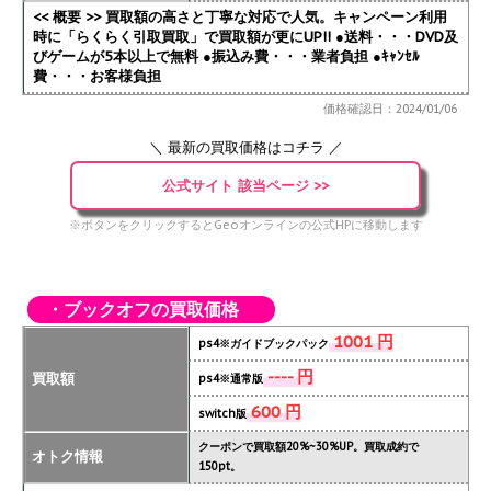
<< 概要 >> 買取額の高さと丁寧な対応で人気。キャンペーン利用
時に「らくらく引取買取」で買取額が更にUP!!
●送料・・・DVD及
びゲームが5本以上で無料 ●振込み費・・・業者負担 ●ｷｬﾝｾﾙ
費・・・お客様負担
価格確認日：2024/01/06
＼ 最新の買取価格はコチラ ／
公式サイト 該当ページ >>
※ボタンをクリックするとGeoオンラインの公式HPに移動します
・ブックオフの買取価格
1001 円
ps4※ガイドブックパック
---- 円
買取額
ps4※通常版
600 円
switch版
クーポンで買取額20%~30%UP。買取成約で
オトク情報
150pt。