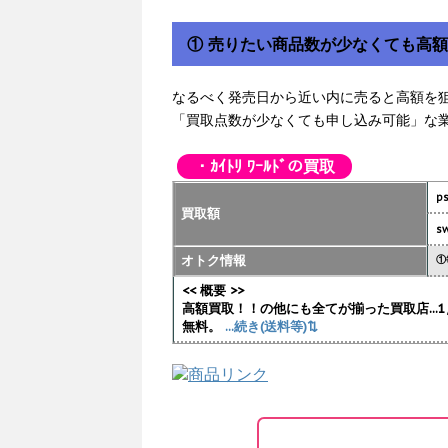
① 売りたい商品数が少なくても高
なるべく発売日から近い内に売ると高額を
「買取点数が少なくても申し込み可能」な
・ｶｲﾄﾘ ﾜｰﾙﾄﾞの買取
p
買取額
sw
オトク情報
①
<< 概要 >>
高額買取！！の他にも全てが揃った買取店..
無料。
...続き(送料等)⇅