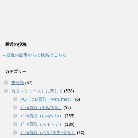
最近の投稿
→最近の記事からの検索はこちら
カテゴリー
未分類
(37)
買取（リユース）に関して
(526)
PC-ﾊﾟｿｺﾝ買取（win/mac）
(6)
ｹﾞｰﾑ買取（3ds/2ds）
(55)
ｹﾞｰﾑ買取（ps4/vita）
(255)
ｹﾞｰﾑ買取（スイッチ）
(189)
ｹﾞｰﾑ買取（乙女/美男-美女）
(30)