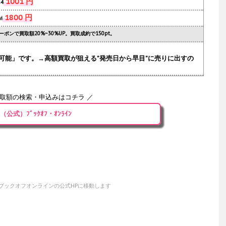
1001 円
s4
1800 円
i
ーポンで買取額20%~30%UP。買取成約で150pt。
可能」です。→高額買取が狙える”発売日から早目”に売りに出すの
買取額の検索・申込みはコチラ ／
（公式）ﾌﾞｯｸｵﾌ・ｵﾝﾗｲﾝ
ブックオフオンラインの公式HPに移動します