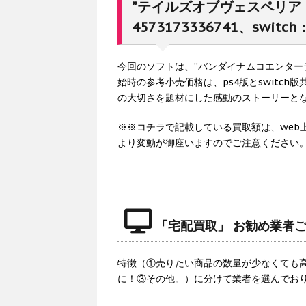
”テイルズオブヴェスペリア 
4573173336741、swit
今回のソフトは、”バンダイナムコエンターテ
始時の参考小売価格は、ps4版とswitch
の大切さを題材にした感動のストーリーと
※※コチラで記載している買取額は、web
より変動が御座いますのでご注意ください
「宅配買取」 お勧め業者
特徴（①売りたい商品の数量が少なくても
に！③その他。）に分けて業者を選んでお