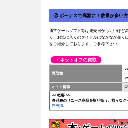
② ボーナスで高額に！数量が多い
通常ゲームソフト等は発売日から近いほど
り、お気に入りのタイトルはなかなか売り
をご紹介しております。ご参考下さい。
・ネットオフの買取
p
買取額
sw
オトク情報
①
<< 概要 >>
多品種のリユース商品を取り扱う。様々なク
料等)⇅