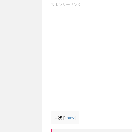
スポンサーリンク
目次
[
show
]