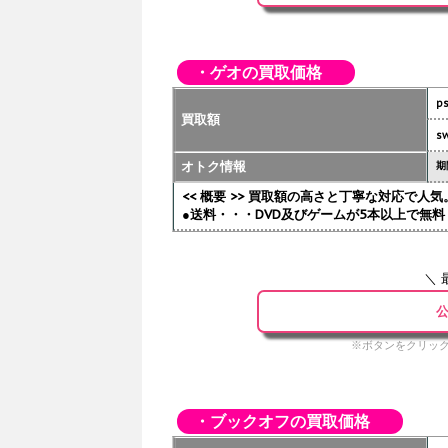
・ゲオの買取価格
p
買取額
sw
オトク情報
期
<< 概要 >> 買取額の高さと丁寧な対応で
●送料・・・DVD及びゲームが5本以上で無料 
＼ 
公
※ボタンをクリック
・ブックオフの買取価格