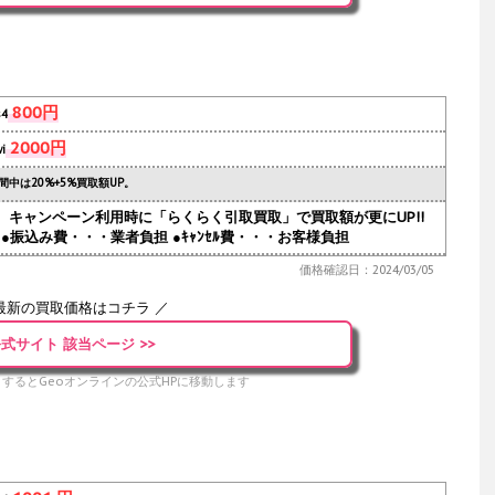
800円
s4
2000円
i
間中は20%+5%買取額UP。
人気。キャンペーン利用時に「らくらく引取買取」で買取額が更にUP!!
●振込み費・・・業者負担 ●ｷｬﾝｾﾙ費・・・お客様負担
価格確認日：2024/03/05
最新の買取価格はコチラ ／
式サイト 該当ページ >>
するとGeoオンラインの公式HPに移動します