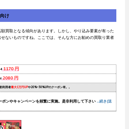
方向け
高額買取となる傾向があります。しかし、やり込み要素が有った
出せないものですね。ここでは、そんな方にお勧めの買取り業者
1170 円
s4
2080 円
i
初利用者
最大1万円UP
や20%~30%UPのクーポン有。。
ーポンやキャンペーンを頻繁に実施
。是非利用して下さい
...続き(送