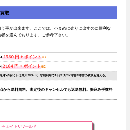
額買取
狙う事が出来ます。ここでは、小まめに売りに出すのに便利な
業者を選んでおります。ご参考下さい。
1360 円 + ポイント
s4
※2
2164 円 + ポイント
i
※2
毎月5の付く日は最大20%UP。②初利用で1千pt(1pt=1円)※本体の買取も貰える。
.1点から送料無料。査定後のキャンセルでも返送無料。振込み手数料
⇒ カイトリワールド