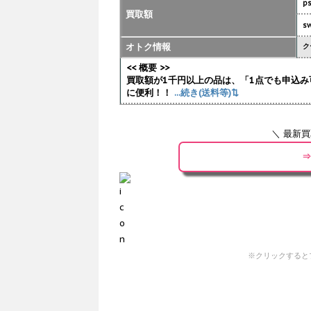
p
買取額
sw
オトク情報
ク
<< 概要 >>
買取額が1千円以上の品は、「1点でも申込み
に便利！！
...続き(送料等)⇅
＼ 最新
⇒
※クリックすると