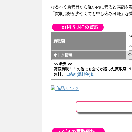
なるべく発売日から近い内に売ると高額を
「買取点数が少なくても申し込み可能」な
・ｶｲﾄﾘ ﾜｰﾙﾄﾞの買取
p
買取額
p
オトク情報
①
<< 概要 >>
高額買取！！の他にも全てが揃った買取店..
無料。
...続き(送料等)⇅
・ゲオの買取価格