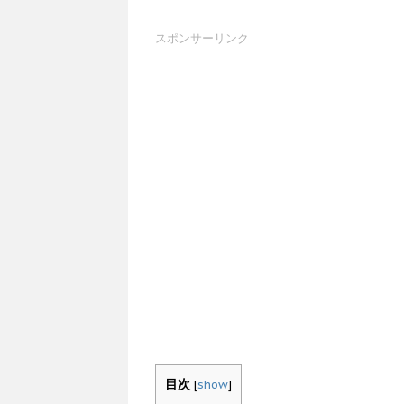
スポンサーリンク
目次
[
show
]