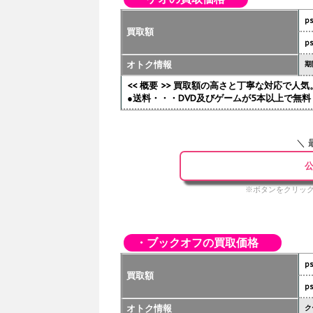
p
買取額
p
オトク情報
期
<< 概要 >> 買取額の高さと丁寧な対応で
●送料・・・DVD及びゲームが5本以上で無料 
＼ 
公
※ボタンをクリック
・ブックオフの買取価格
p
買取額
p
オトク情報
ク