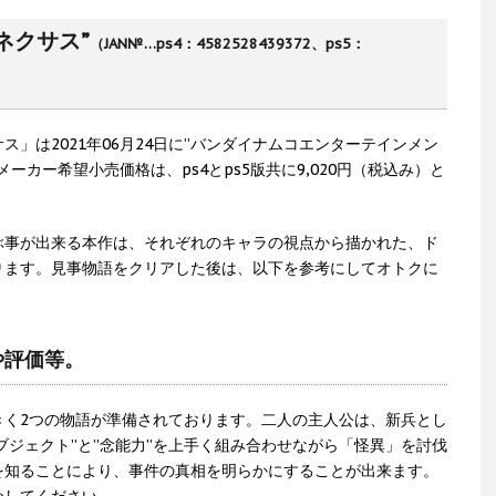
ネクサス”
（JAN№…ps4：4582528439372、ps5：
」は2021年06月24日に”バンダイナムコエンターテインメン
ーカー希望小売価格は、ps4とps5版共に9,020円（税込み）と
ぶ事が出来る本作は、それぞれのキャラの視点から描かれた、ド
ります。見事物語をクリアした後は、以下を参考にしてオトクに
や評価等。
きく2つの物語が準備されております。二人の主人公は、新兵とし
ブジェクト”と”念能力”を上手く組み合わせながら「怪異」を討伐
を知ることにより、事件の真相を明らかにすることが出来ます。
かしてください。