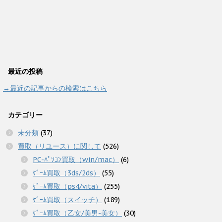
最近の投稿
→最近の記事からの検索はこちら
カテゴリー
未分類
(37)
買取（リユース）に関して
(526)
PC-ﾊﾟｿｺﾝ買取（win/mac）
(6)
ｹﾞｰﾑ買取（3ds/2ds）
(55)
ｹﾞｰﾑ買取（ps4/vita）
(255)
ｹﾞｰﾑ買取（スイッチ）
(189)
ｹﾞｰﾑ買取（乙女/美男-美女）
(30)