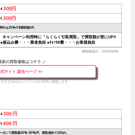
300円
s4
300円
s5
間中は20%+5%買取額UP。
人気。キャンペーン利用時に「らくらく引取買取」で買取額が更にUP!!
●振込み費・・・業者負担 ●ｷｬﾝｾﾙ費・・・お客様負担
価格確認日：2024/04/06
最新の買取価格はコチラ ／
式サイト 該当ページ >>
するとGeoオンラインの公式HPに移動します
500 円
s4
600 円
s5
ーポンで買取額20%~30%UP。買取成約で150pt。