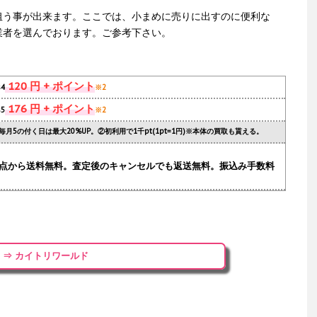
狙う事が出来ます。ここでは、小まめに売りに出すのに便利な
業者を選んでおります。ご参考下さい。
120 円 + ポイント
s4
※2
176 円 + ポイント
s5
※2
毎月5の付く日は最大20%UP。②初利用で1千pt(1pt=1円)※本体の買取も貰える。
.1点から送料無料。査定後のキャンセルでも返送無料。振込み手数料
⇒ カイトリワールド