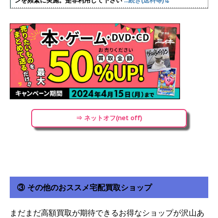
ンを頻繁に実施
。是非利用して下さい
...続き(送料等)⇅
⇒ ネットオフ(net off)
③ その他のおススメ宅配買取ショップ
まだまだ高額買取が期待できるお得なショップが沢山あ