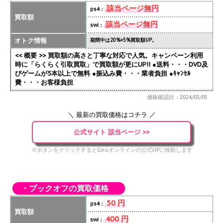
該当ページ無円
ps4：
買取額
該当ページ無円
swi：
オトク情報
期間中は20%+5%買取額UP。
<< 概要 >> 買取額の高さと丁寧な対応で人気。キャンペーン利用
時に「らくらく引取買取」で買取額が更にUP!!
●送料・・・DVD及
びゲームが5本以上で無料 ●振込み費・・・業者負担 ●ｷｬﾝｾﾙ
費・・・お客様負担
価格確認日：2024/03/05
＼ 最新の買取価格はコチラ ／
公式サイト 該当ページ >>
※ボタンをクリックするとGeoオンラインの公式HPに移動します
・ブックオフの買取価格
50 円
ps4：
買取額
400 円
swi：