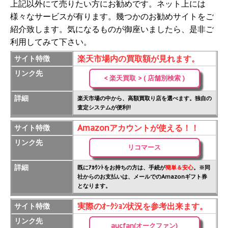
上記以外にて売りたい方にお勧めです。ネット上には
様々なサービスが有ります。幾つかのお勧めサイトをご
紹介致します。気になるものが御座いましたら、是非ご
利用してみて下さい。
楽天市場内の買取額が見れます。
サイト特徴
リンク先
< 楽天買取 > ( 店舗別検索 )
詳細
楽天市場の中から、高額買取り店を選べます。独自の
査定システムが便利!!
Amazonアカウントが使える！！
サイト特徴
リンク先
リコマース
詳細
既にｱｶｳﾝﾄをお持ちの方は、手続が
簡単＆安心
。※同
社からのお支払いは、メールでのAmazonギフト券
となります。
実際のｵｰｸｼｮﾝ状況を参考出来ます。
サイト特徴
リンク先
aucfan(オークファン)