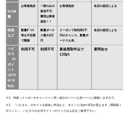
お客様負担
一部のみの
お客様負担
各店の規定による
ｷｬﾝｾﾙ
返送不可。
費
費用は業者
負担！！
特典
数量ﾎﾞｰﾅｽ
数量ボーナ
クーポンで初利用2千
各店の規定による
など
等を不定期
ス最大6万
円のチャンス。数量ボ
で開催
円
ーナスも有。
※1
ハピ
利用不可
利用不可
新規買取申込で
要問合せ
タス
120pt
の
※2
ポイ
ント
(2019
年7月
時点)
※1、特典（クーポンやキャンペーン等）紹介のページも別ページに御座いますので。
※2、「ハピタス」のサイトを経由し申込むと、ポイント(1pt=1円)が貰えます（買取額＋
ポイント）。ハピタスの公式サイトへのリンクは上記をご参考下さい。