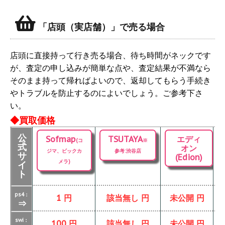
「店頭（実店舗）」で売る場合
店頭に直接持って行き売る場合、待ち時間がネックです
が、査定の申し込みが簡単な点や、査定結果が不満なら
そのまま持って帰ればよいので、返却してもらう手続き
やトラブルを防止するのによいでしょう。ご参考下さ
い。
◆買取価格
公
Sofmap
TSUTAYA
エディ
(コ
※
式
オン
ジマ、ビックカ
参考:渋谷店
サ
(Edion)
メラ)
イ
ト
ps4：
1 円
該当無し 円
未公開 円
⇒
swi：
100 円
該当無し 円
未公開 円