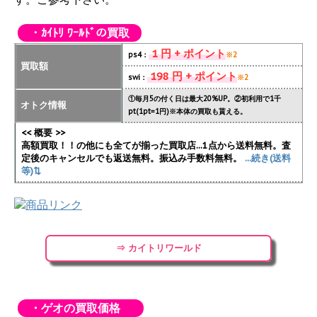
・ｶｲﾄﾘ ﾜｰﾙﾄﾞの買取
1 円 + ポイント
ps4：
※2
買取額
198 円 + ポイント
swi：
※2
①毎月5の付く日は最大20%UP。②初利用で1千
オトク情報
pt(1pt=1円)※本体の買取も貰える。
<< 概要 >>
高額買取！！の他にも全てが揃った買取店...1点から送料無料。査
定後のキャンセルでも返送無料。振込み手数料無料。
...続き(送料
等)⇅
⇒ カイトリワールド
・ゲオの買取価格