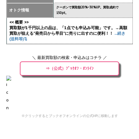
クーポンで買取額20%~30%UP。買取成約で
オトク情報
150pt。
<< 概要 >>
買取額が1千円以上の品は、「1点でも申込み可能」です。→高額
買取が狙える”発売日から早目”に売りに出すのに便利！！
...続き
(送料等)⇅
＼ 最新買取額の検索・申込みはコチラ ／
⇒（公式）ﾌﾞｯｸｵﾌ・ｵﾝﾗｲﾝ
※クリックするとブックオフオンラインの公式HPに移動します