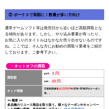
② ボーナスで高額に！数量が多い方向け
通常ゲームソフト等は発売日から近いほど高額買取とな
る傾向があります。しかし、やり込み要素が有ったり、
お気に入りのタイトルはなかなか売り出せないものです
ね。ここでは、そんな方にお勧めの買取り業者をご紹介
しております。ご参考下さい。
・ネットオフの買取
5 円
ps4：
買取額
10 円
swi：
①初利用者
最大1万円UP
や20%~30%UPのクーポン
オトク情報
有。。
<< 概要 >>
多品種のリユース商品を取り扱う。様々なクーポンやキャンペー