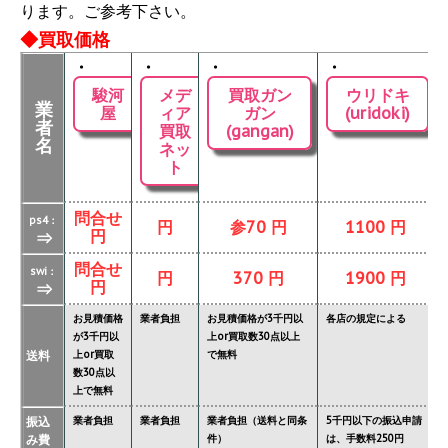
ります。ご参考下さい。
◆買取価格
・
・
・
・
駿河
メデ
買取ガン
ウリドキ
業
屋
ィア
ガン
(uridoki)
者
買取
(gangan)
名
ネッ
ト
問合せ
ps4：
円
参70 円
1100 円
円
⇒
問合せ
swi：
円
370 円
1900 円
円
⇒
お見積価格
業者負担
お見積価格が3千円以
各店の規定による
が3千円以
上or買取数30点以上
送料
上or買取
で無料
数30点以
上で無料
振込
業者負担
業者負担
業者負担（送料と同条
5千円以下の振込申請
み費
件）
は、手数料250円