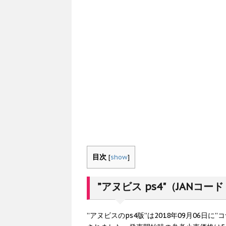
目次
[
show
]
”アヌビス ps4"（JANコード
”アヌビスのps4版”は2018年09月06日