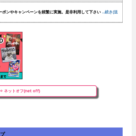
ーポンやキャンペーンを頻繁に実施
。是非利用して下さい
...続き(送
⇒ ネットオフ(net off)
ップ