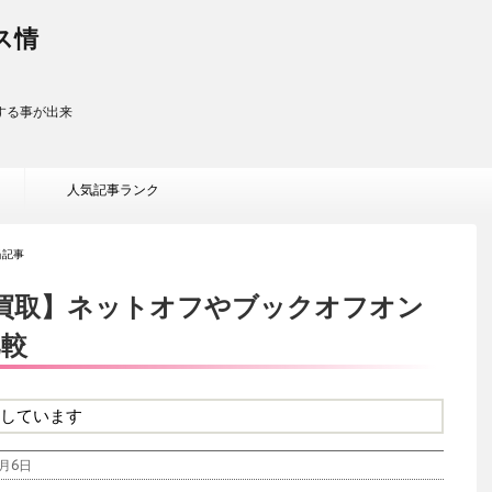
ス情
する事が出来
人気記事ランク
当記事
応)【買取】ネットオフやブックオフオン
比較
しています
月6日