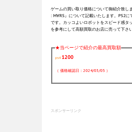
ゲームの買い取り価格について御紹介致します。今回は
: M∀RS』について記載いたします。PS2
です。カッコよいロボットをスピード感タ
を参考にして高額買取のお店に売って下さ
★当ページで紹介の最高買取額
1200
ps4
（ 価格確認日：2024/03/05 ）
スポンサーリンク