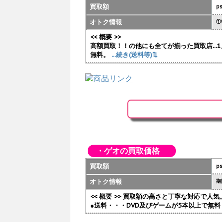
買取額
p
オトク情報
①
<< 概要 >>
高額買取！！の他にも全てが揃った買取店..
無料。
...続き(送料等)⇅
・ゲオの買取価格
買取額
p
オトク情報
期
<< 概要 >> 買取額の高さと丁寧な対応で
●送料・・・DVD及びゲームが5本以上で無料 