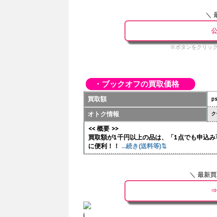
＼ 
公
※ボタンをクリック
・ブックオフの買取価格
買取額
p
オトク情報
ク
<< 概要 >>
買取額が1千円以上の品は、「1点でも申込み
に便利！！
...続き(送料等)⇅
＼ 最新
⇒