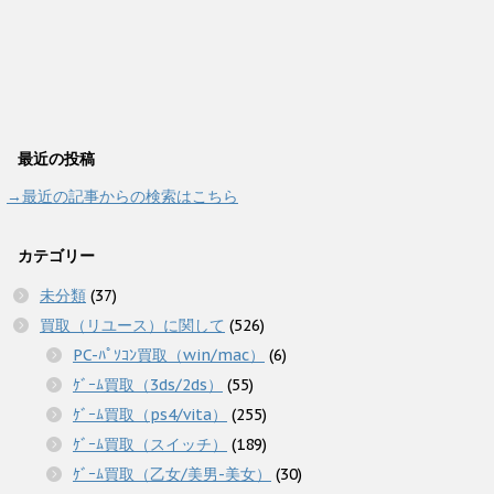
最近の投稿
→最近の記事からの検索はこちら
カテゴリー
未分類
(37)
買取（リユース）に関して
(526)
PC-ﾊﾟｿｺﾝ買取（win/mac）
(6)
ｹﾞｰﾑ買取（3ds/2ds）
(55)
ｹﾞｰﾑ買取（ps4/vita）
(255)
ｹﾞｰﾑ買取（スイッチ）
(189)
ｹﾞｰﾑ買取（乙女/美男-美女）
(30)