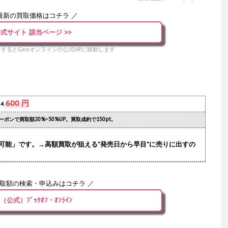
最新の買取価格はコチラ ／
式サイト 該当ページ >>
するとGeoオンラインの公式HPに移動します
600 円
s4
ーポンで買取額20%~30%UP。買取成約で150pt。
可能」です。→高額買取が狙える”発売日から早目”に売りに出すの
買取額の検索・申込みはコチラ ／
（公式）ﾌﾞｯｸｵﾌ・ｵﾝﾗｲﾝ