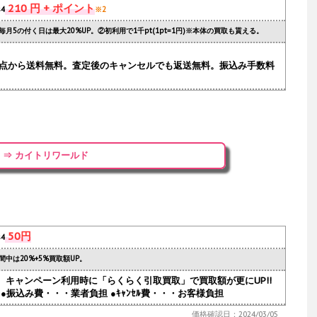
210 円 + ポイント
s4
※2
毎月5の付く日は最大20%UP。②初利用で1千pt(1pt=1円)※本体の買取も貰える。
.1点から送料無料。査定後のキャンセルでも返送無料。振込み手数料
⇒ カイトリワールド
50円
s4
間中は20%+5%買取額UP。
人気。キャンペーン利用時に「らくらく引取買取」で買取額が更にUP!!
●振込み費・・・業者負担 ●ｷｬﾝｾﾙ費・・・お客様負担
価格確認日：2024/03/05