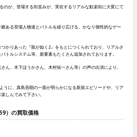
えるのが、登場する街並みが、実在するリアルな歓楽街に大変にて
一癖ある登場人物達とバトルを繰り広げる、かなり個性的なゲー
ぶつかりあった『龍が如く2』をもとにつくられており、リアルさ
たバトルシステム等、新要素もたくさん追加されております。
竜さん、木下ほうかさん、木村祐一さん等）の声の出演により、
るように、真島吾朗の一面が明らかになる新規エピソードや、リア
非楽しんでみて下さい。
3559）の買取価格