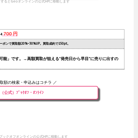
するとGeoオンラインの公式HPに移動します
700 円
s4
ーポンで買取額20%~30%UP。買取成約で150pt。
可能」です。→高額買取が狙える”発売日から早目”に売りに出すの
買取額の検索・申込みはコチラ ／
（公式）ﾌﾞｯｸｵﾌ・ｵﾝﾗｲﾝ
ブックオフオンラインの公式HPに移動します