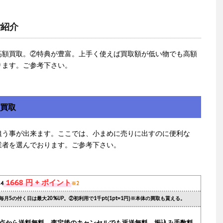
ご紹介
高額買取。②特典が豊富。上手く使えば買取額が低い物でも高額
ります。ご参考下さい。
額買取
狙う事が出来ます。ここでは、小まめに売りに出すのに便利な
業者を選んでおります。ご参考下さい。
1668 円 + ポイント
s4
※2
毎月5の付く日は最大20%UP。②初利用で1千pt(1pt=1円)※本体の買取も貰える。
.1点から送料無料。査定後のキャンセルでも返送無料。振込み手数料