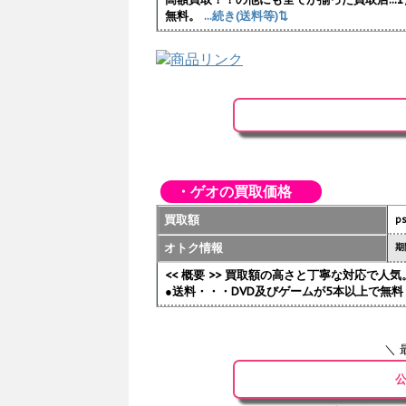
無料。
...続き(送料等)⇅
・ゲオの買取価格
買取額
p
オトク情報
期
<< 概要 >> 買取額の高さと丁寧な対応で
●送料・・・DVD及びゲームが5本以上で無料 
＼ 
公