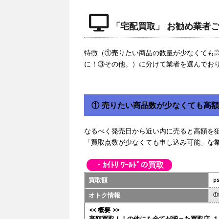
「宅配買取」 お勧め業者
特徴（①売りたい商品の数量が少なくても
に！③その他。）に分けて業者を選んでお
① 売りたい商品数が少なくても高
なるべく発売日から近い内に売ると高額を
「買取点数が少なくても申し込み可能」な
・ｶｲﾄﾘ ﾜｰﾙﾄﾞの買取
買取額
p
オトク情報
①
<< 概要 >>
高額買取！！の他にも全てが揃った買取店..