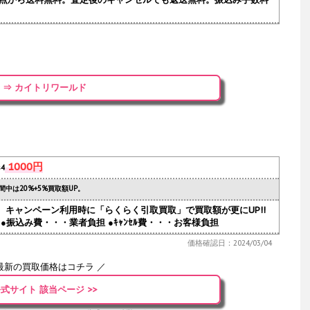
⇒ カイトリワールド
1000円
s4
間中は20%+5%買取額UP。
人気。キャンペーン利用時に「らくらく引取買取」で買取額が更にUP!!
●振込み費・・・業者負担 ●ｷｬﾝｾﾙ費・・・お客様負担
価格確認日：2024/03/04
最新の買取価格はコチラ ／
式サイト 該当ページ >>