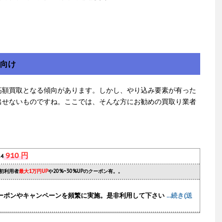
方向け
高額買取となる傾向があります。しかし、やり込み要素が有った
出せないものですね。ここでは、そんな方にお勧めの買取り業者
910 円
s4
初利用者
最大1万円UP
や20%~30%UPのクーポン有。。
ーポンやキャンペーンを頻繁に実施
。是非利用して下さい
...続き(送