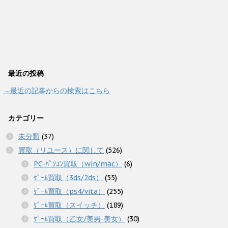
最近の投稿
→最近の記事からの検索はこちら
カテゴリー
未分類
(37)
買取（リユース）に関して
(526)
PC-ﾊﾟｿｺﾝ買取（win/mac）
(6)
ｹﾞｰﾑ買取（3ds/2ds）
(55)
ｹﾞｰﾑ買取（ps4/vita）
(255)
ｹﾞｰﾑ買取（スイッチ）
(189)
ｹﾞｰﾑ買取（乙女/美男-美女）
(30)