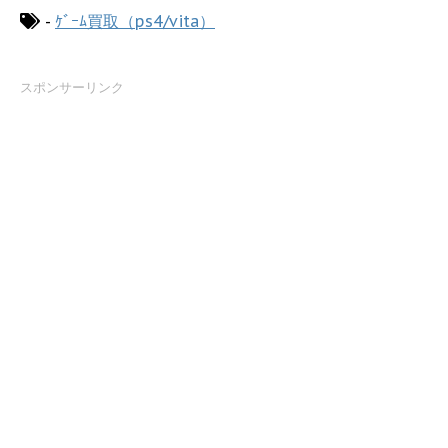
-
ｹﾞｰﾑ買取（ps4/vita）
スポンサーリンク