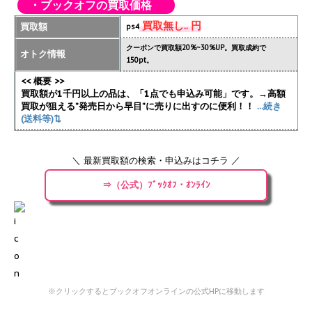
・ブックオフの買取価格
買取無し.. 円
買取額
ps4
クーポンで買取額20%~30%UP。買取成約で
オトク情報
150pt。
<< 概要 >>
買取額が1千円以上の品は、「1点でも申込み可能」です。→高額
買取が狙える”発売日から早目”に売りに出すのに便利！！
...続き
(送料等)⇅
＼ 最新買取額の検索・申込みはコチラ ／
⇒（公式）ﾌﾞｯｸｵﾌ・ｵﾝﾗｲﾝ
※クリックするとブックオフオンラインの公式HPに移動します