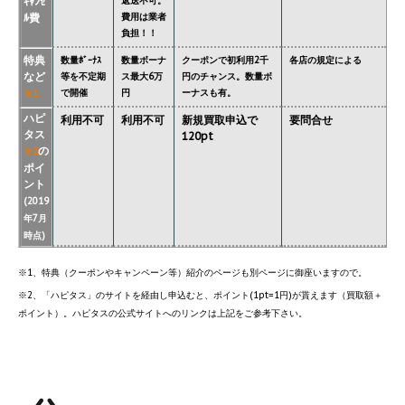
ｷｬﾝｾ
返送不可。
ﾙ費
費用は業者
負担！！
特典
数量ﾎﾞｰﾅｽ
数量ボーナ
クーポンで初利用2千
各店の規定による
など
等を不定期
ス最大6万
円のチャンス。数量ボ
で開催
円
ーナスも有。
※1
ハピ
利用不可
利用不可
新規買取申込で
要問合せ
タス
120pt
の
※2
ポイ
ント
(2019
年7月
時点)
※1、特典（クーポンやキャンペーン等）紹介のページも別ページに御座いますので。
※2、「ハピタス」のサイトを経由し申込むと、ポイント(1pt=1円)が貰えます（買取額＋
ポイント）。ハピタスの公式サイトへのリンクは上記をご参考下さい。