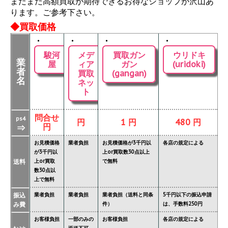
まだまだ高額買取が期待できるお得なショップが沢山あ
ります。ご参考下さい。
◆買取価格
・
・
・
・
駿河
メデ
買取ガン
ウリドキ
業
屋
ィア
ガン
(uridoki)
者
買取
(gangan)
名
ネッ
ト
問合せ
ps4
円
1 円
480 円
円
⇒
お見積価格
業者負担
お見積価格が3千円以
各店の規定による
が3千円以
上or買取数30点以上
送料
上or買取
で無料
数30点以
上で無料
振込
業者負担
業者負担
業者負担（送料と同条
5千円以下の振込申請
み費
件）
は、手数料250円
お客様負担
一部のみの
お客様負担
各店の規定による