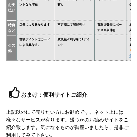
お支
ントなら増額
有)。
金額
払い
ター'
特典
店舗により異なります
不定期にて開催有り
買取点数毎にボー
あり
など
ナス※条件有
異な
増額ポイントはカード
買取額200円毎にTポイ
-
ジョ
その
により異なる。
ント
必要
他
※
関
価格
おまけ：便利サイトご紹介。
上記以外にて売りたい方にお勧めです。ネット上には
様々なサービスが有ります。幾つかのお勧めサイトをご
紹介致します。気になるものが御座いましたら、是非ご
利用してみて下さい。