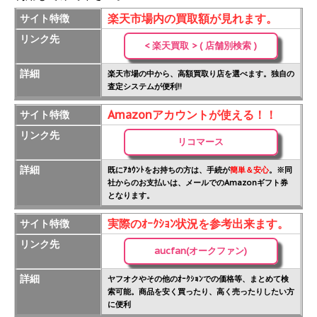
楽天市場内の買取額が見れます。
サイト特徴
リンク先
< 楽天買取 > ( 店舗別検索 )
詳細
楽天市場の中から、高額買取り店を選べます。独自の
査定システムが便利!!
Amazonアカウントが使える！！
サイト特徴
リンク先
リコマース
詳細
既にｱｶｳﾝﾄをお持ちの方は、手続が
簡単＆安心
。※同
社からのお支払いは、メールでのAmazonギフト券
となります。
実際のｵｰｸｼｮﾝ状況を参考出来ます。
サイト特徴
リンク先
aucfan(オークファン)
詳細
ヤフオクやその他のｵｰｸｼｮﾝでの価格等、まとめて検
索可能。商品を安く買ったり、高く売ったりしたい方
に便利