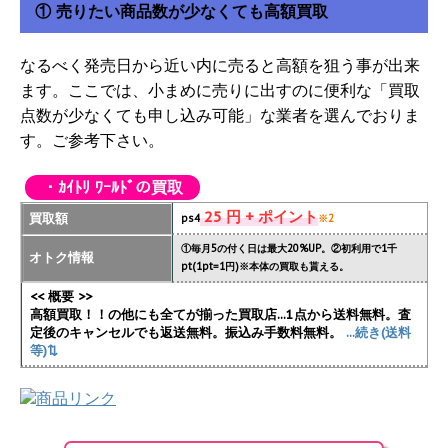
① 売りたい商品数が少なくても高額買取
なるべく発売日から近い内に売ると高額を狙う事が出来
ます。ここでは、小まめに売りに出すのに便利な「買取
点数が少なくても申し込み可能」な業者を選んでおりま
す。ご参考下さい。
・ｶｲﾄﾘ ﾜｰﾙﾄﾞの買取
25 円 + ポイント
買取額
ps4
※2
①毎月5の付く日は最大20%UP。②初利用で1千
オトク情報
pt(1pt=1円)※本体の買取も貰える。
<< 概要 >>
高額買取！！の他にも全てが揃った買取店...1点から送料無料。査
定後のキャンセルでも返送無料。振込み手数料無料。
...続き(送料
等)⇅