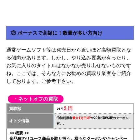
② ボーナスで高額に！数量が多い方向け
通常ゲームソフト等は発売日から近いほど高額買取とな
る傾向があります。しかし、やり込み要素が有ったり、
お気に入りのタイトルはなかなか売り出せないものです
ね。ここでは、そんな方にお勧めの買取り業者をご紹介
しております。ご参考下さい。
・ネットオフの買取
5 円
買取額
ps4
①初利用者
最大1万円UP
や20%~30%UPのクーポン
オトク情報
有。。
<< 概要 >>
多品種のリユース商品を取り扱う。様々なクーポンやキャンペー