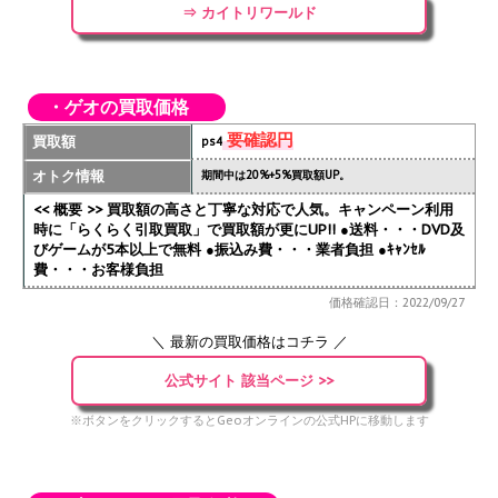
⇒ カイトリワールド
・ゲオの買取価格
要確認円
買取額
ps4
オトク情報
期間中は20%+5%買取額UP。
<< 概要 >> 買取額の高さと丁寧な対応で人気。キャンペーン利用
時に「らくらく引取買取」で買取額が更にUP!!
●送料・・・DVD及
びゲームが5本以上で無料 ●振込み費・・・業者負担 ●ｷｬﾝｾﾙ
費・・・お客様負担
価格確認日：2022/09/27
＼ 最新の買取価格はコチラ ／
公式サイト 該当ページ >>
※ボタンをクリックするとGeoオンラインの公式HPに移動します