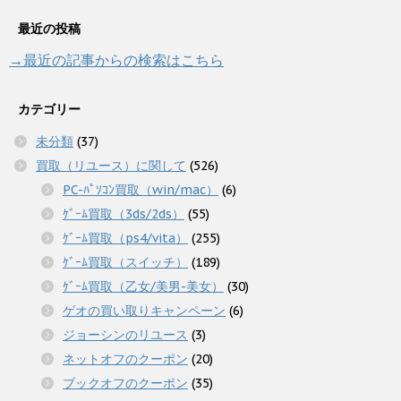
最近の投稿
→最近の記事からの検索はこちら
カテゴリー
未分類
(37)
買取（リユース）に関して
(526)
PC-ﾊﾟｿｺﾝ買取（win/mac）
(6)
ｹﾞｰﾑ買取（3ds/2ds）
(55)
ｹﾞｰﾑ買取（ps4/vita）
(255)
ｹﾞｰﾑ買取（スイッチ）
(189)
ｹﾞｰﾑ買取（乙女/美男-美女）
(30)
ゲオの買い取りキャンペーン
(6)
ジョーシンのリユース
(3)
ネットオフのクーポン
(20)
ブックオフのクーポン
(35)