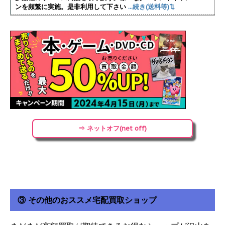
ンを頻繁に実施
。是非利用して下さい
...続き(送料等)⇅
⇒ ネットオフ(net off)
③ その他のおススメ宅配買取ショップ