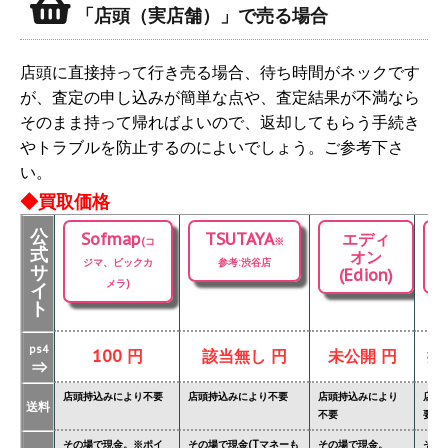
「店頭（実店舗）」で売る場合
店頭に直接持って行き売る場合、待ち時間がネックです
が、査定の申し込みが簡単な点や、査定結果が不満なら
そのまま持って帰ればよいので、返却してもらう手続き
やトラブルを防止するのによいでしょう。ご参考下さ
い。
◆買取価格
公
Sofmap
TSUTAYA
エディ
(コ
※
式
オン
ジマ、ビックカ
参考:渋谷店
サ
(Edion)
メラ)
イ
ト
ps4
100 円
該当無し 円
未公開 円
掲
⇒
店頭持込みにより不要
店頭持込みにより不要
店頭持込みにより
店頭
送料
不要
要
その場で現金。※ポイ
その場で現金(Tマネーも
その場で現金。
その