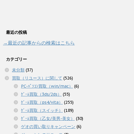
最近の投稿
→最近の記事からの検索はこちら
カテゴリー
未分類
(37)
買取（リユース）に関して
(526)
PC-ﾊﾟｿｺﾝ買取（win/mac）
(6)
ｹﾞｰﾑ買取（3ds/2ds）
(55)
ｹﾞｰﾑ買取（ps4/vita）
(255)
ｹﾞｰﾑ買取（スイッチ）
(189)
ｹﾞｰﾑ買取（乙女/美男-美女）
(30)
ゲオの買い取りキャンペーン
(6)