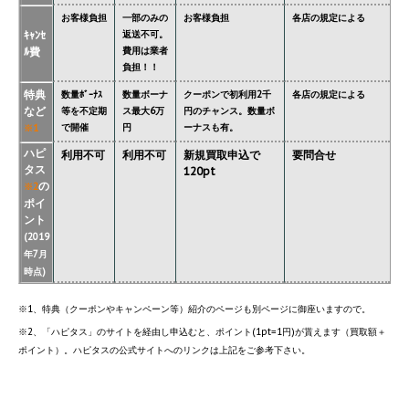
お客様負担
一部のみの
お客様負担
各店の規定による
ｷｬﾝｾ
返送不可。
ﾙ費
費用は業者
負担！！
特典
数量ﾎﾞｰﾅｽ
数量ボーナ
クーポンで初利用2千
各店の規定による
など
等を不定期
ス最大6万
円のチャンス。数量ボ
で開催
円
ーナスも有。
※1
ハピ
利用不可
利用不可
新規買取申込で
要問合せ
タス
120pt
の
※2
ポイ
ント
(2019
年7月
時点)
※1、特典（クーポンやキャンペーン等）紹介のページも別ページに御座いますので。
※2、「ハピタス」のサイトを経由し申込むと、ポイント(1pt=1円)が貰えます（買取額＋
ポイント）。ハピタスの公式サイトへのリンクは上記をご参考下さい。