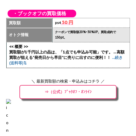
・ブックオフの買取価格
50 円
買取額
ps4
クーポンで買取額20%~30%UP。買取成約で
オトク情報
150pt。
<< 概要 >>
買取額が1千円以上の品は、「1点でも申込み可能」です。→高額
買取が狙える”発売日から早目”に売りに出すのに便利！！
...続き
(送料等)⇅
＼ 最新買取額の検索・申込みはコチラ ／
⇒（公式）ﾌﾞｯｸｵﾌ・ｵﾝﾗｲﾝ