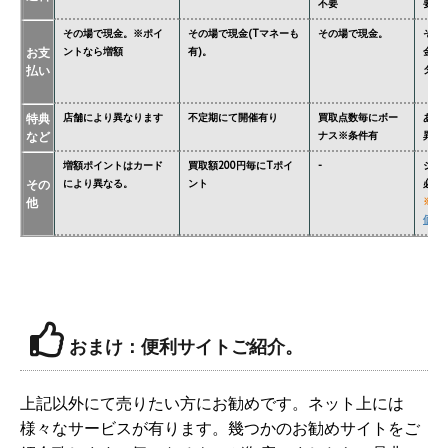
不要
要
その場で現金。※ポイ
その場で現金(Tマネーも
その場で現金。
その
お支
ントなら増額
有)。
金額
払い
ター'
特典
店舗により異なります
不定期にて開催有り
買取点数毎にボー
あり
など
ナス※条件有
異な
増額ポイントはカード
買取額200円毎にTポイ
-
ジョ
その
により異なる。
ント
必要
他
※
関
価格
おまけ：便利サイトご紹介。
上記以外にて売りたい方にお勧めです。ネット上には
様々なサービスが有ります。幾つかのお勧めサイトをご