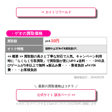
⇒ カイトリワールド
・ゲオの買取価格
50円
買取額
ps4
オトク情報
期間中は20%+5%買取額UP。
<< 概要 >> 買取額の高さと丁寧な対応で人気。キャンペーン利用
時に「らくらく引取買取」で買取額が更にUP!!
●送料・・・DVD及
びゲームが5本以上で無料 ●振込み費・・・業者負担 ●ｷｬﾝｾﾙ
費・・・お客様負担
価格確認日：2024/03/05
＼ 最新の買取価格はコチラ ／
公式サイト 該当ページ >>
※ボタンをクリックするとGeoオンラインの公式HPに移動します