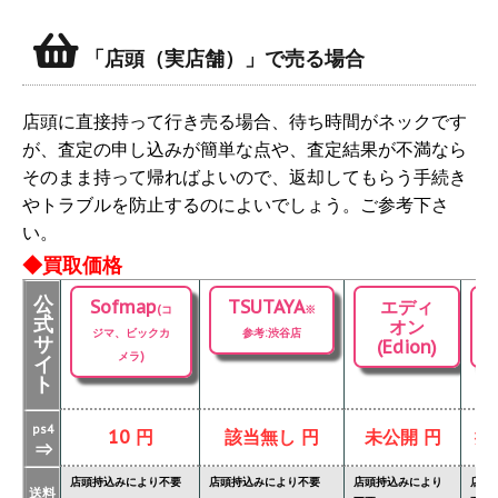
「店頭（実店舗）」で売る場合
店頭に直接持って行き売る場合、待ち時間がネックです
が、査定の申し込みが簡単な点や、査定結果が不満なら
そのまま持って帰ればよいので、返却してもらう手続き
やトラブルを防止するのによいでしょう。ご参考下さ
い。
◆買取価格
公
Sofmap
TSUTAYA
エディ
(コ
※
式
オン
ジマ、ビックカ
参考:渋谷店
サ
(Edion)
メラ)
イ
ト
ps4
10 円
該当無し 円
未公開 円
掲
⇒
店頭持込みにより不要
店頭持込みにより不要
店頭持込みにより
店頭
送料