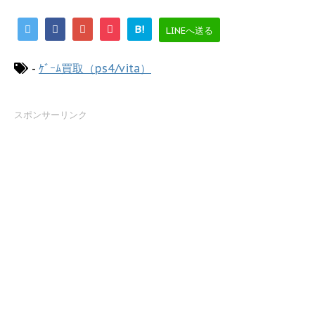
B!
LINEへ送る
-
ｹﾞｰﾑ買取（ps4/vita）
スポンサーリンク