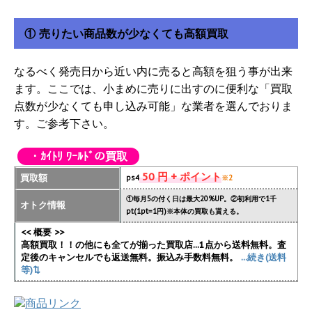
① 売りたい商品数が少なくても高額買取
なるべく発売日から近い内に売ると高額を狙う事が出来
ます。ここでは、小まめに売りに出すのに便利な「買取
点数が少なくても申し込み可能」な業者を選んでおりま
す。ご参考下さい。
・ｶｲﾄﾘ ﾜｰﾙﾄﾞの買取
50 円 + ポイント
買取額
ps4
※2
①毎月5の付く日は最大20%UP。②初利用で1千
オトク情報
pt(1pt=1円)※本体の買取も貰える。
<< 概要 >>
高額買取！！の他にも全てが揃った買取店...1点から送料無料。査
定後のキャンセルでも返送無料。振込み手数料無料。
...続き(送料
等)⇅