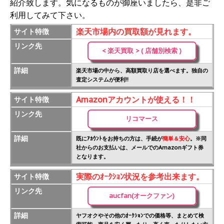
紹介致します。気になるものが御座いましたら、是非ご
利用してみて下さい。
楽天市場内の買取額が見れます。
サイト特徴
リンク先
< 楽天買取 > ( 店舗別検索 )
詳細
楽天市場の中から、高額買取り店を選べます。独自の
査定システムが便利!!
Amazonアカウントが使える！！
サイト特徴
リンク先
リコマース
詳細
既にｱｶｳﾝﾄをお持ちの方は、手続が
簡単＆安心
。※同
社からのお支払いは、メールでのAmazonギフト券
となります。
実際のｵｰｸｼｮﾝ状況を参考出来ます。
サイト特徴
リンク先
aucfan(オークファン)
詳細
ヤフオクやその他のｵｰｸｼｮﾝでの価格等、まとめて検