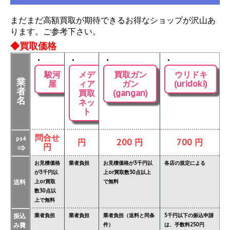
まだまだ高額買取が期待できるお得なショップが沢山あ
ります。ご参考下さい。
◆買取価格
・
・
・
・
駿河
メデ
買取ガン
ウリドキ
業
屋
ィア
ガン
(uridoki)
者
買取
(gangan)
名
ネッ
ト
問合せ
ps4
円
200 円
700 円
円
⇒
お見積価格
業者負担
お見積価格が3千円以
各店の規定による
が3千円以
上or買取数30点以上
送料
上or買取
で無料
数30点以
上で無料
振込
業者負担
業者負担
業者負担（送料と同条
5千円以下の振込申請
み費
件）
は、手数料250円