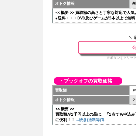
オトク情報
期
<< 概要 >> 買取額の高さと丁寧な対応で
●送料・・・DVD及びゲームが5本以上で無料 
＼ 
公
※ボタンをクリック
・ブックオフの買取価格
買取額
sw
オトク情報
ク
<< 概要 >>
買取額が1千円以上の品は、「1点でも申込み
に便利！！
...続き(送料等)⇅