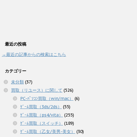
最近の投稿
→最近の記事からの検索はこちら
カテゴリー
未分類
(37)
買取（リユース）に関して
(526)
PC-ﾊﾟｿｺﾝ買取（win/mac）
(6)
ｹﾞｰﾑ買取（3ds/2ds）
(55)
ｹﾞｰﾑ買取（ps4/vita）
(255)
ｹﾞｰﾑ買取（スイッチ）
(189)
ｹﾞｰﾑ買取（乙女/美男-美女）
(30)