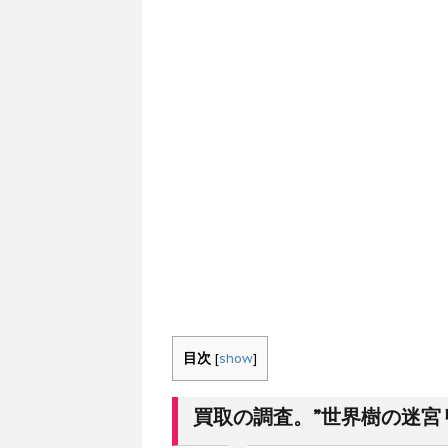
目次
[
show
]
買取の調査。”世界樹の迷宮