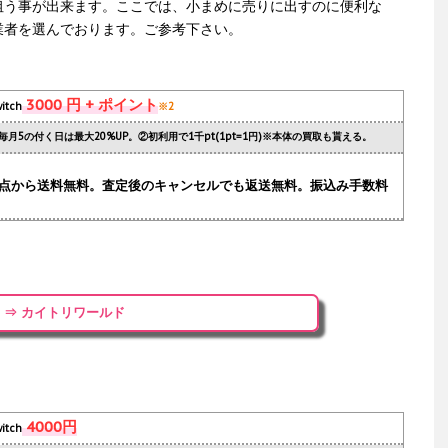
狙う事が出来ます。ここでは、小まめに売りに出すのに便利な
業者を選んでおります。ご参考下さい。
3000 円 + ポイント
itch
※2
毎月5の付く日は最大20%UP。②初利用で1千pt(1pt=1円)※本体の買取も貰える。
.1点から送料無料。査定後のキャンセルでも返送無料。振込み手数料
⇒ カイトリワールド
4000円
itch