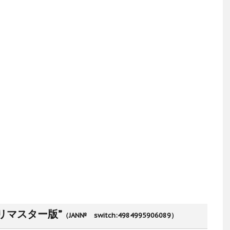
リマスター版”
（JAN№ switch:4984995906089）