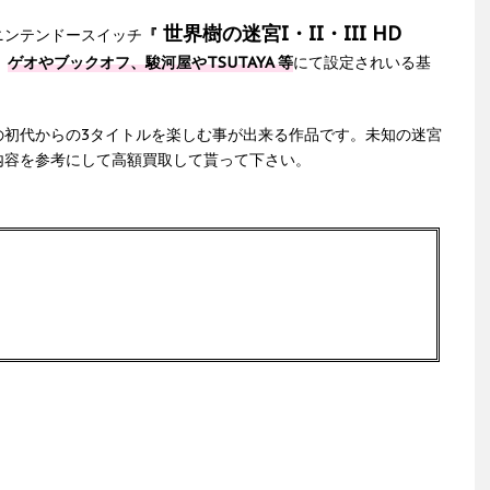
世界樹の迷宮I・II・III HD
ニンテンドースイッチ
『
、
ゲオやブックオフ、駿河屋やTSUTAYA 等
にて設定されいる基
の初代からの3タイトルを楽しむ事が出来る作品です。未知の迷宮
内容を参考にして高額買取して貰って下さい。