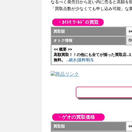
なるべく発売日から近い内に売ると高額を
「買取点数が少なくても申し込み可能」な
・ｶｲﾄﾘ ﾜｰﾙﾄﾞの買取
買取額
sw
オトク情報
①
<< 概要 >>
高額買取！！の他にも全てが揃った買取店..
無料。
...続き(送料等)⇅
・ゲオの買取価格
買取額
sw