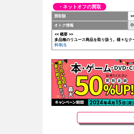
・ネットオフの買取
買取額
sw
オトク情報
①
<< 概要 >>
多品種のリユース商品を取り扱う。様々なク
料等)⇅