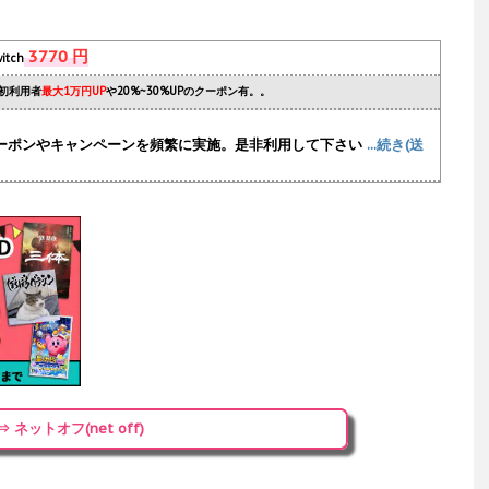
3770 円
itch
初利用者
最大1万円UP
や20%~30%UPのクーポン有。。
ーポンやキャンペーンを頻繁に実施
。是非利用して下さい
...続き(送
⇒ ネットオフ(net off)