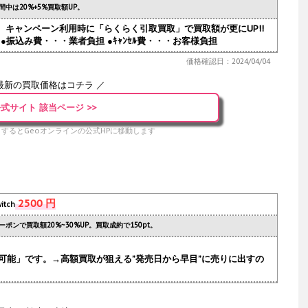
間中は20%+5%買取額UP。
人気。キャンペーン利用時に「らくらく引取買取」で買取額が更にUP!!
●振込み費・・・業者負担 ●ｷｬﾝｾﾙ費・・・お客様負担
価格確認日：2024/04/04
最新の買取価格はコチラ ／
式サイト 該当ページ >>
するとGeoオンラインの公式HPに移動します
2500 円
itch
ーポンで買取額20%~30%UP。買取成約で150pt。
可能」です。→高額買取が狙える”発売日から早目”に売りに出すの