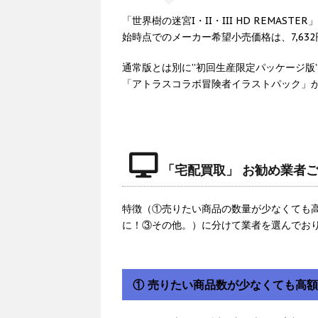
「世界樹の迷宮I・II・III HD REMAS
始時点でのメーカー希望小売価格は、7,63
通常版とは別に”初回生産限定パッケージ版”
「アトラスコラボ冒険者イラストパック」
「宅配買取」 お勧め業者
特徴（①売りたい商品の数量が少なくても
に！③その他。）に分けて業者を選んでお
① 売りたい商品数が少なくても高