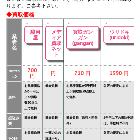
ります。ご参考下さい。
◆買取価格
・
・
・
・
駿河
メデ
買取ガン
ウリドキ
業
屋
ィア
ガン
(uridoki)
者
買取
(gangan)
名
ネッ
ト
700
switch
円
710 円
1990 円
円
⇒
お見積価格
業者負担
お見積価格が3千円以
各店の規定による
が3千円以
上or買取数30点以上
送料
上or買取
で無料
数30点以
上で無料
振込み
業者負担
業者負担
業者負担（送料と同条
5千円以下の振込申請
費
件）
は、手数料250円
お客様負担
一部のみの
お客様負担
各店の規定による
ｷｬﾝｾﾙ
返送不可。