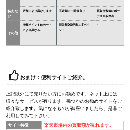
特典な
店舗により異なります
不定期にて開催有り
買取点数毎にボー
あ
ど
ナス※条件有
異
増額ポイントはカード
買取額200円毎にTポイ
-
ジ
により異なる。
ント
必
その他
価
おまけ：便利サイトご紹介。
上記以外にて売りたい方にお勧めです。ネット上には
様々なサービスが有ります。幾つかのお勧めサイトをご
紹介致します。気になるものが御座いましたら、是非ご
利用してみて下さい。
楽天市場内の買取額が見れます。
サイト特徴