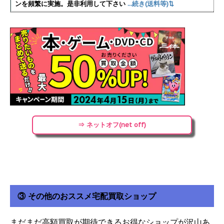
ンを頻繁に実施
。是非利用して下さい
...続き(送料等)⇅
⇒ ネットオフ(net off)
③ その他のおススメ宅配買取ショップ
まだまだ高額買取が期待できるお得なショップが沢山あ