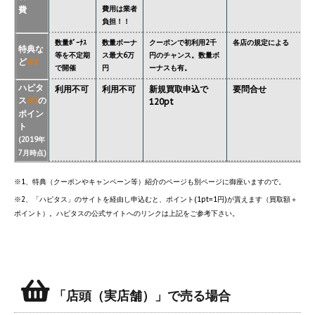
費
費用は業者
負担！！
数量ﾎﾞｰﾅｽ
数量ボーナ
クーポンで初利用2千
各店の規定による
特典な
等を不定期
ス最大6万
円のチャンス。数量ボ
ど
※1
で開催
円
ーナスも有。
ハピタ
利用不可
利用不可
新規買取申込で
要問合せ
ス
の
※2
120pt
ポイン
ト
(2019年
7月時点)
※1、特典（クーポンやキャンペーン等）紹介のページも別ページに御座いますので。
※2、「ハピタス」のサイトを経由し申込むと、ポイント(1pt=1円)が貰えます（買取額＋
ポイント）。ハピタスの公式サイトへのリンクは上記をご参考下さい。
「店頭（実店舗）」で売る場合