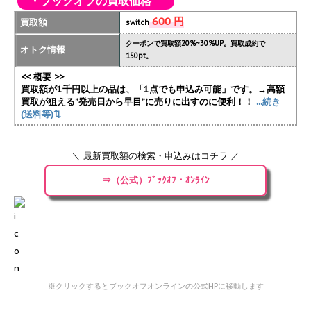
・ブックオフの買取価格
600 円
買取額
switch
クーポンで買取額20%~30%UP。買取成約で
オトク情報
150pt。
<< 概要 >>
買取額が1千円以上の品は、「1点でも申込み可能」です。→高額
買取が狙える”発売日から早目”に売りに出すのに便利！！
...続き
(送料等)⇅
＼ 最新買取額の検索・申込みはコチラ ／
⇒（公式）ﾌﾞｯｸｵﾌ・ｵﾝﾗｲﾝ
※クリックするとブックオフオンラインの公式HPに移動します