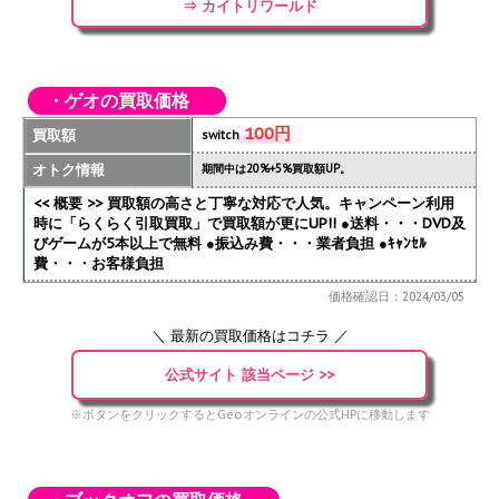
⇒ カイトリワールド
・ゲオの買取価格
100円
買取額
switch
オトク情報
期間中は20%+5%買取額UP。
<< 概要 >> 買取額の高さと丁寧な対応で人気。キャンペーン利用
時に「らくらく引取買取」で買取額が更にUP!!
●送料・・・DVD及
びゲームが5本以上で無料 ●振込み費・・・業者負担 ●ｷｬﾝｾﾙ
費・・・お客様負担
価格確認日：2024/03/05
＼ 最新の買取価格はコチラ ／
公式サイト 該当ページ >>
※ボタンをクリックするとGeoオンラインの公式HPに移動します