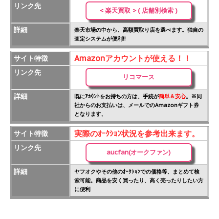
リンク先
< 楽天買取 > ( 店舗別検索 )
詳細
楽天市場の中から、高額買取り店を選べます。独自の
査定システムが便利!!
Amazonアカウントが使える！！
サイト特徴
リンク先
リコマース
詳細
既にｱｶｳﾝﾄをお持ちの方は、手続が
簡単＆安心
。※同
社からのお支払いは、メールでのAmazonギフト券
となります。
実際のｵｰｸｼｮﾝ状況を参考出来ます。
サイト特徴
リンク先
aucfan(オークファン)
詳細
ヤフオクやその他のｵｰｸｼｮﾝでの価格等、まとめて検
索可能。商品を安く買ったり、高く売ったりしたい方
に便利