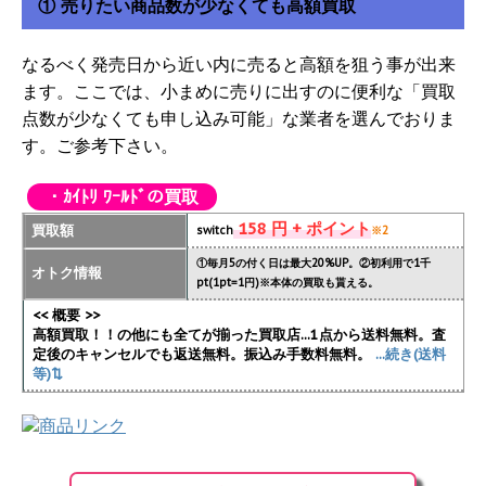
① 売りたい商品数が少なくても高額買取
なるべく発売日から近い内に売ると高額を狙う事が出来
ます。ここでは、小まめに売りに出すのに便利な「買取
点数が少なくても申し込み可能」な業者を選んでおりま
す。ご参考下さい。
・ｶｲﾄﾘ ﾜｰﾙﾄﾞの買取
158 円 + ポイント
買取額
switch
※2
①毎月5の付く日は最大20%UP。②初利用で1千
オトク情報
pt(1pt=1円)※本体の買取も貰える。
<< 概要 >>
高額買取！！の他にも全てが揃った買取店...1点から送料無料。査
定後のキャンセルでも返送無料。振込み手数料無料。
...続き(送料
等)⇅