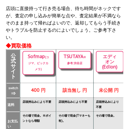
店頭に直接持って行き売る場合、待ち時間がネックです
が、査定の申し込みが簡単な点や、査定結果が不満なら
そのまま持って帰ればよいので、返却してもらう手続き
やトラブルを防止するのによいでしょう。ご参考下さ
い。
◆買取価格
公
Sofmap
TSUTAYA
エディ
(コ
※
式
オン
ジマ、ビックカ
参考:渋谷店
サ
(Edion)
メラ)
イ
ト
switch
400 円
該当無し 円
未公開 円
⇒
店頭持込みにより不要
店頭持込みにより不要
店頭持込みにより
店
送料
不要
要
その場で現金。※ポイ
その場で現金(Tマネーも
その場で現金。
そ
お支払
ントなら増額
有)。
金
い
タ