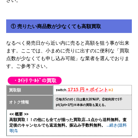
① 売りたい商品数が少なくても高額買取
なるべく発売日から近い内に売ると高額を狙う事が出来
ます。ここでは、小まめに売りに出すのに便利な「買取
点数が少なくても申し込み可能」な業者を選んでおりま
す。ご参考下さい。
・ｶｲﾄﾘ ﾜｰﾙﾄﾞの買取
1715 円 + ポイント
買取額
switch
※2
①毎月5の付く日は最大20%UP。②初利用で1千
オトク情報
pt(1pt=1円)※本体の買取も貰える。
<< 概要 >>
高額買取！！の他にも全てが揃った買取店...1点から送料無料。査
定後のキャンセルでも返送無料。振込み手数料無料。
...続き(送料
等)⇅