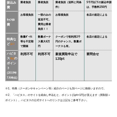
振込み
業者負担
業者負担
業者負担（送料と同条
5千円以下の振込申請
費
件）
は、手数料250円
お客様負担
一部のみの
お客様負担
各店の規定による
ｷｬﾝｾﾙ
返送不可。
費
費用は業者
負担！！
数量ﾎﾞｰﾅｽ
数量ボーナ
クーポンで初利用2千
各店の規定による
特典な
等を不定期
ス最大6万
円のチャンス。数量ボ
ど
※1
で開催
円
ーナスも有。
ハピタ
利用不可
利用不可
新規買取申込で
要問合せ
ス
の
※2
120pt
ポイン
ト
(2019年
7月時点)
※1、特典（クーポンやキャンペーン等）紹介のページも別ページに御座いますので。
※2、「ハピタス」のサイトを経由し申込むと、ポイント(1pt=1円)が貰えます（買取額＋
ポイント）。ハピタスの公式サイトへのリンクは上記をご参考下さい。