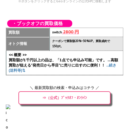
※ボタンをクリックするとGeoオンラインの公式HPに移動します
・ブックオフの買取価格
2800 円
買取額
switch
クーポンで買取額20%~30%UP。買取成約で
オトク情報
150pt。
<< 概要 >>
買取額が1千円以上の品は、「1点でも申込み可能」です。→高額
買取が狙える”発売日から早目”に売りに出すのに便利！！
...続き
(送料等)⇅
＼ 最新買取額の検索・申込みはコチラ ／
⇒（公式）ﾌﾞｯｸｵﾌ・ｵﾝﾗｲﾝ