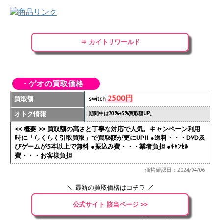
⇒ カイトリワールド
・ゲオの買取価格
2500円
買取額
switch
オトク情報
期間中は20%+5%買取額UP。
<< 概要 >> 買取額の高さと丁寧な対応で人気。キャンペーン利用
時に「らくらく引取買取」で買取額が更にUP!!
●送料・・・DVD及
びゲームが5本以上で無料 ●振込み費・・・業者負担 ●ｷｬﾝｾﾙ
費・・・お客様負担
価格確認日：2024/04/06
＼ 最新の買取価格はコチラ ／
公式サイト 該当ページ >>