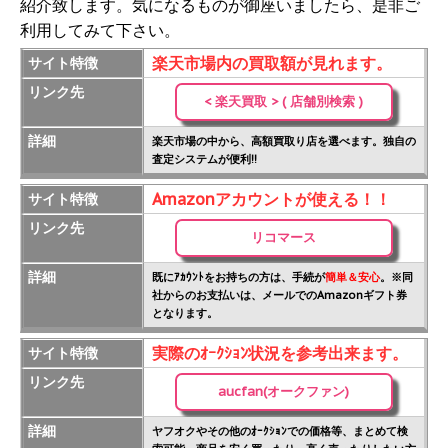
紹介致します。気になるものが御座いましたら、是非ご
利用してみて下さい。
楽天市場内の買取額が見れます。
サイト特徴
リンク先
< 楽天買取 > ( 店舗別検索 )
詳細
楽天市場の中から、高額買取り店を選べます。独自の
査定システムが便利!!
Amazonアカウントが使える！！
サイト特徴
リンク先
リコマース
詳細
既にｱｶｳﾝﾄをお持ちの方は、手続が
簡単＆安心
。※同
社からのお支払いは、メールでのAmazonギフト券
となります。
実際のｵｰｸｼｮﾝ状況を参考出来ます。
サイト特徴
リンク先
aucfan(オークファン)
詳細
ヤフオクやその他のｵｰｸｼｮﾝでの価格等、まとめて検