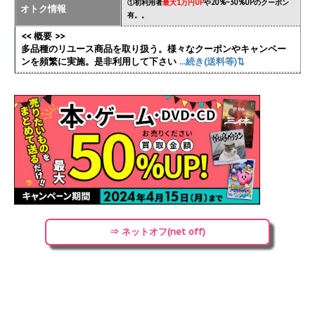
①初利用者
最大1万円UP
や20%~30%UPのクーポン
オトク情報
有。。
<< 概要 >>
多品種のリユース商品を取り扱う。様々なクーポンやキャンペー
ンを頻繁に実施
。是非利用して下さい
...続き(送料等)⇅
⇒ ネットオフ(net off)