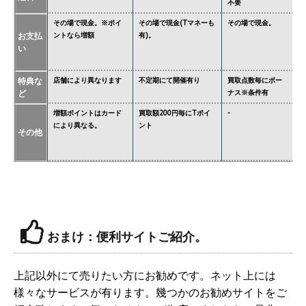
不要
要
その場で現金。※ポイ
その場で現金(Tマネーも
その場で現金。
そ
お支払
ントなら増額
有)。
金
い
タ
特典な
店舗により異なります
不定期にて開催有り
買取点数毎にボー
あ
ど
ナス※条件有
異
増額ポイントはカード
買取額200円毎にTポイ
-
ジ
により異なる。
ント
必
その他
価
おまけ：便利サイトご紹介。
上記以外にて売りたい方にお勧めです。ネット上には
様々なサービスが有ります。幾つかのお勧めサイトをご