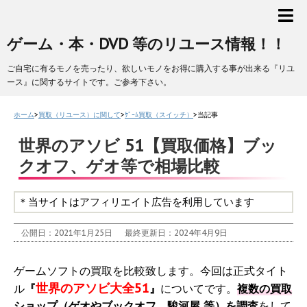
ゲーム・本・DVD 等のリユース情報！！
ご自宅に有るモノを売ったり、欲しいモノをお得に購入する事が出来る『リユ
ース』に関するサイトです。ご参考下さい。
ホーム
>
買取（リユース）に関して
>
ｹﾞｰﾑ買取（スイッチ）
>
当記事
世界のアソビ 51【買取価格】ブッ
クオフ、ゲオ等で相場比較
＊当サイトはアフィリエイト広告を利用しています
公開日：2021年1月25日
最終更新日：2024年4月9日
ゲームソフトの買取を比較致します。今回は正式タイト
世界のアソビ大全51
ル
『
』
についてです。
複数の買取
ショップ（ゲオやブックオフ、駿河屋 等）を調査
をして