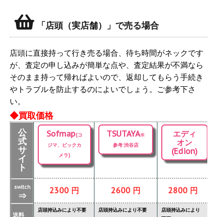
「店頭（実店舗）」で売る場合
店頭に直接持って行き売る場合、待ち時間がネックです
が、査定の申し込みが簡単な点や、査定結果が不満なら
そのまま持って帰ればよいので、返却してもらう手続き
やトラブルを防止するのによいでしょう。ご参考下さ
い。
◆買取価格
公
Sofmap
TSUTAYA
エディ
(コ
※
式
オン
ジマ、ビックカ
参考:渋谷店
サ
(Edion)
メラ)
イ
ト
switch
2300 円
2600 円
2800 円
⇒
店頭持込みにより不要
店頭持込みにより不要
店頭持込みにより
店
送料