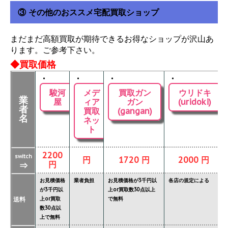
③ その他のおススメ宅配買取ショップ
まだまだ高額買取が期待できるお得なショップが沢山あ
ります。ご参考下さい。
◆買取価格
・
・
・
・
駿河
メデ
買取ガン
ウリドキ
業
屋
ィア
ガン
(uridoki)
者
買取
(gangan)
名
ネッ
ト
2200
switch
円
1720 円
2000 円
円
⇒
お見積価格
業者負担
お見積価格が3千円以
各店の規定による
が3千円以
上or買取数30点以上
送料
上or買取
で無料
数30点以
上で無料