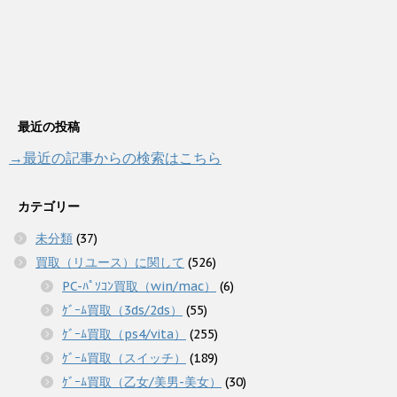
最近の投稿
→最近の記事からの検索はこちら
カテゴリー
未分類
(37)
買取（リユース）に関して
(526)
PC-ﾊﾟｿｺﾝ買取（win/mac）
(6)
ｹﾞｰﾑ買取（3ds/2ds）
(55)
ｹﾞｰﾑ買取（ps4/vita）
(255)
ｹﾞｰﾑ買取（スイッチ）
(189)
ｹﾞｰﾑ買取（乙女/美男-美女）
(30)