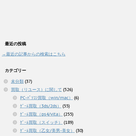
最近の投稿
→最近の記事からの検索はこちら
カテゴリー
未分類
(37)
買取（リユース）に関して
(526)
PC-ﾊﾟｿｺﾝ買取（win/mac）
(6)
ｹﾞｰﾑ買取（3ds/2ds）
(55)
ｹﾞｰﾑ買取（ps4/vita）
(255)
ｹﾞｰﾑ買取（スイッチ）
(189)
ｹﾞｰﾑ買取（乙女/美男-美女）
(30)