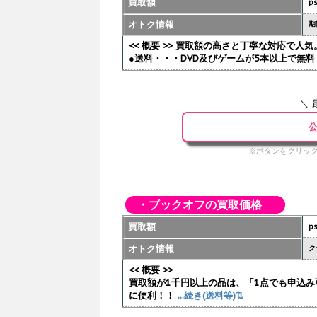
買取額
p
オトク情報
期
<< 概要 >> 買取額の高さと丁寧な対応で
●送料・・・DVD及びゲームが5本以上で無料 
＼ 
公
※ボタンをクリック
・ブックオフの買取価格
買取額
p
オトク情報
ク
<< 概要 >>
買取額が1千円以上の品は、「1点でも申込み
に便利！！
...続き(送料等)⇅