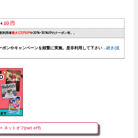
10 円
s4
初利用者
最大1万円UP
や20%~30%UPのクーポン有。。
ーポンやキャンペーンを頻繁に実施
。是非利用して下さい
...続き(送
⇒ ネットオフ(net off)