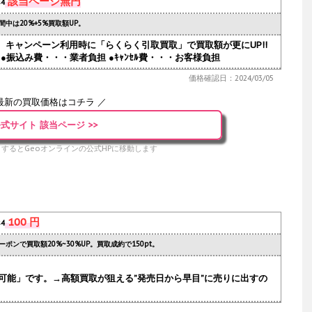
該当ページ無円
s4
間中は20%+5%買取額UP。
人気。キャンペーン利用時に「らくらく引取買取」で買取額が更にUP!!
●振込み費・・・業者負担 ●ｷｬﾝｾﾙ費・・・お客様負担
価格確認日：2024/03/05
最新の買取価格はコチラ ／
式サイト 該当ページ >>
するとGeoオンラインの公式HPに移動します
100 円
s4
ーポンで買取額20%~30%UP。買取成約で150pt。
可能」です。→高額買取が狙える”発売日から早目”に売りに出すの