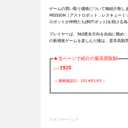
ゲームの買い取り価格について御紹介致します。今
MISSION（アストロボット：レスキュ
ロボットが仲間たち(BOTボット)を助け
プレイヤーは、360度全方向を自由に眺め
の新感覚ゲームを楽しんだ後は、是非高額
★当ページで紹介の最高買取額
1920
ps4
（ 価格確認日：2024/03/05 ）
スポンサーリンク