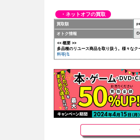
・ネットオフの買取
買取額
p
オトク情報
①
<< 概要 >>
多品種のリユース商品を取り扱う。様々なク
料等)⇅