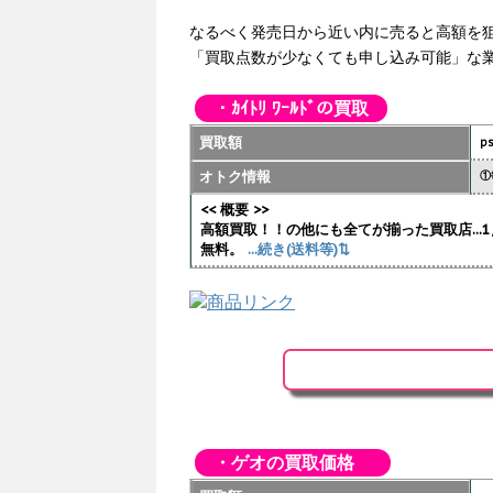
なるべく発売日から近い内に売ると高額を
「買取点数が少なくても申し込み可能」な
・ｶｲﾄﾘ ﾜｰﾙﾄﾞの買取
買取額
p
オトク情報
①
<< 概要 >>
高額買取！！の他にも全てが揃った買取店..
無料。
...続き(送料等)⇅
・ゲオの買取価格