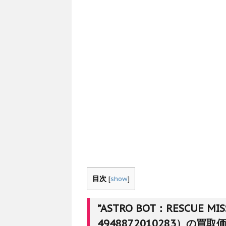
目次
[
show
]
”ASTRO BOT：RESCUE M
4948872010283）の買取