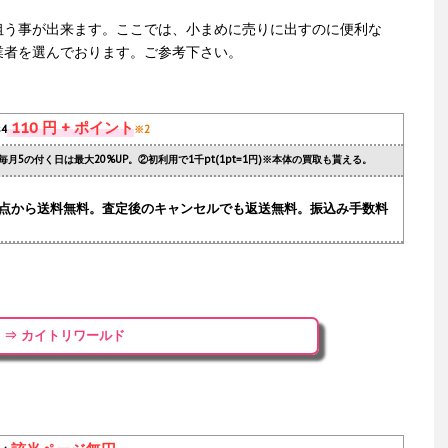
狙う事が出来ます。ここでは、小まめに売りに出すのに便利な
業者を選んでおります。ご参考下さい。
110 円 + ポイント
s4
※2
毎月5の付く日は最大20%UP。②初利用で1千pt(1pt=1円)※本体の買取も貰える。
.1点から送料無料。査定後のキャンセルでも返送無料。振込み手数料
⇒ カイトリワールド