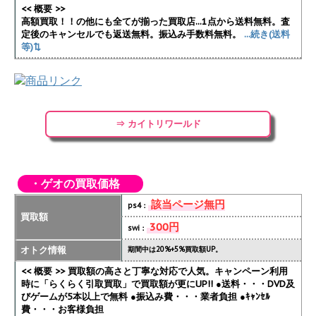
<< 概要 >>
高額買取！！の他にも全てが揃った買取店...1点から送料無料。査
定後のキャンセルでも返送無料。振込み手数料無料。
...続き(送料
等)⇅
⇒ カイトリワールド
・ゲオの買取価格
該当ページ無円
ps4：
買取額
300円
swi：
オトク情報
期間中は20%+5%買取額UP。
<< 概要 >> 買取額の高さと丁寧な対応で人気。キャンペーン利用
時に「らくらく引取買取」で買取額が更にUP!!
●送料・・・DVD及
びゲームが5本以上で無料 ●振込み費・・・業者負担 ●ｷｬﾝｾﾙ
費・・・お客様負担