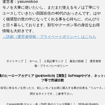
運営者：yasuwokoo
モノを大事に使いたいし、まだまだ使えるモノは丁寧にリ
ユースしていきたい四国在住の40代のおっさんです。はや
く循環型の世の中になってくれる事を心待ちに、のんびり
と日々暮らしております。割引やクーポン等の身近なお得
情報も大好きです。
→詳細（運営者情報・プライベートポリシー）はこちら
サイトマップ
ホーム
人気記事ランク
最近の投稿
運営者情
報・プライバシーポリシー
僕のヒーローアカデミア (ps4/switch)【買取】Sofmapやゲオ、ネット
フ等で売値比較
ご自宅に有るモノを売ったり、欲しいモノをお得に購入する事が出来る『リユース』
関するサイトです。ご参考下さい。
Copyright© ゲーム・本・DVD 等のリユース情報！！ , 2026 All Rights