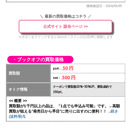
価格確認日：2024/03/05
＼ 最新の買取価格はコチラ ／
公式サイト 該当ページ >>
※ボタンをクリックするとGeoオンラインの公式HPに移動します
・ブックオフの買取価格
50 円
ps4：
買取額
500 円
swi：
クーポンで買取額20%~30%UP。買取成約で
オトク情報
150pt。
<< 概要 >>
買取額が1千円以上の品は、「1点でも申込み可能」です。→高額
買取が狙える”発売日から早目”に売りに出すのに便利！！
...続き
(送料等)⇅