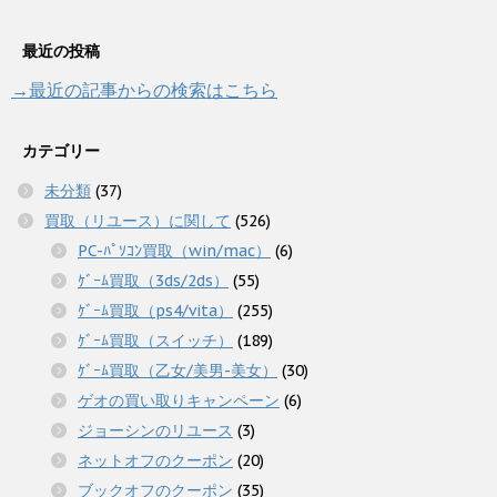
最近の投稿
→最近の記事からの検索はこちら
カテゴリー
未分類
(37)
買取（リユース）に関して
(526)
PC-ﾊﾟｿｺﾝ買取（win/mac）
(6)
ｹﾞｰﾑ買取（3ds/2ds）
(55)
ｹﾞｰﾑ買取（ps4/vita）
(255)
ｹﾞｰﾑ買取（スイッチ）
(189)
ｹﾞｰﾑ買取（乙女/美男-美女）
(30)
ゲオの買い取りキャンペーン
(6)
ジョーシンのリユース
(3)
ネットオフのクーポン
(20)
ブックオフのクーポン
(35)