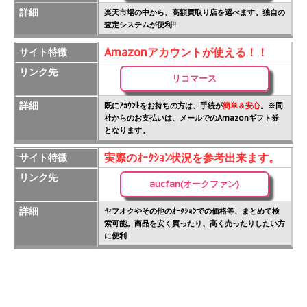
詳細
楽天市場の中から、高額買取り店を選べます。独自の
査定システムが便利!!
Amazonアカウントが使える！！
サイト特徴
リンク先
リコマース
詳細
既にｱｶｳﾝﾄをお持ちの方は、手続が
簡単＆安心
。※同
社からのお支払いは、メールでのAmazonギフト券
となります。
実際のｵｰｸｼｮﾝ状況を参考出来ます。
サイト特徴
リンク先
aucfan(オークファン)
詳細
ヤフオクやその他のｵｰｸｼｮﾝでの価格等、まとめて検
索可能。商品を安く買ったり、高く売ったりしたい方
に便利