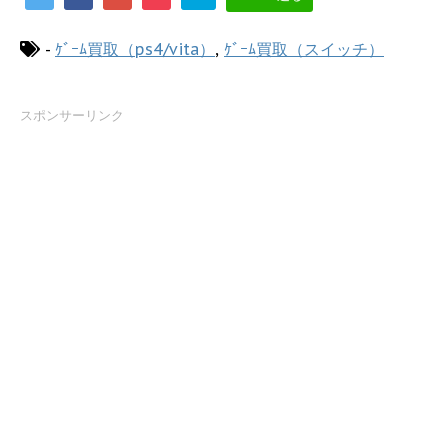
-
ｹﾞｰﾑ買取（ps4/vita）
,
ｹﾞｰﾑ買取（スイッチ）
スポンサーリンク