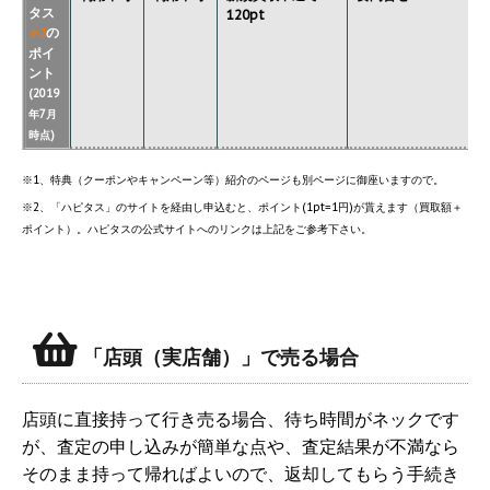
タス
120pt
の
※2
ポイ
ント
(2019
年7月
時点)
※1、特典（クーポンやキャンペーン等）紹介のページも別ページに御座いますので。
※2、「ハピタス」のサイトを経由し申込むと、ポイント(1pt=1円)が貰えます（買取額＋
ポイント）。ハピタスの公式サイトへのリンクは上記をご参考下さい。
「店頭（実店舗）」で売る場合
店頭に直接持って行き売る場合、待ち時間がネックです
が、査定の申し込みが簡単な点や、査定結果が不満なら
そのまま持って帰ればよいので、返却してもらう手続き