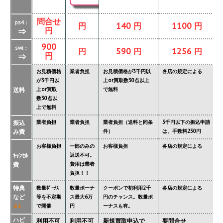
問合せ
ps4：
円
140 円
1100 円
円
⇒
900
swi：
円
590 円
1256 円
円
⇒
お見積価格
業者負担
お見積価格が3千円以
各店の規定による
が3千円以
上or買取数30点以上
送料
上or買取
で無料
数30点以
上で無料
振込
業者負担
業者負担
業者負担（送料と同条
5千円以下の振込申請
み費
件）
は、手数料250円
お客様負担
一部のみの
お客様負担
各店の規定による
ｷｬﾝｾﾙ
返送不可。
費
費用は業者
負担！！
特典
数量ﾎﾞｰﾅｽ
数量ボーナ
クーポンで初利用2千
各店の規定による
など
等を不定期
ス最大6万
円のチャンス。数量ボ
で開催
円
ーナスも有。
※1
ハピ
利用不可
利用不可
新規買取申込で
要問合せ