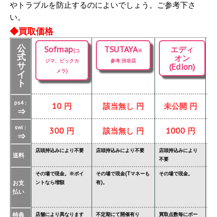
やトラブルを防止するのによいでしょう。ご参考下さ
い。
◆買取価格
公
Sofmap
TSUTAYA
エディ
(コ
※
式
オン
ジマ、ビックカ
参考:渋谷店
サ
(Edion)
メラ)
イ
ト
ps4：
10 円
該当無し 円
未公開 円
⇒
swi：
300 円
該当無し 円
1000 円
⇒
店頭持込みにより不要
店頭持込みにより不要
店頭持込みにより
店
送料
不要
要
その場で現金。※ポイ
その場で現金(Tマネーも
その場で現金。
そ
お支
ントなら増額
有)。
金
払い
タ
特典
店舗により異なります
不定期にて開催有り
買取点数毎にボー
あ