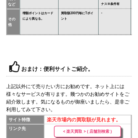
など
ナス※条件有
異
増額ポイントはカード
買取額200円毎にTポイ
-
ジ
その
により異なる。
ント
必
他
※
価
おまけ：便利サイトご紹介。
上記以外にて売りたい方にお勧めです。ネット上には
様々なサービスが有ります。幾つかのお勧めサイトをご
紹介致します。気になるものが御座いましたら、是非ご
利用してみて下さい。
楽天市場内の買取額が見れます。
サイト特徴
リンク先
< 楽天買取 > ( 店舗別検索 )