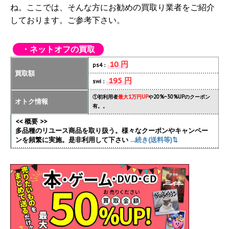
ね。ここでは、そんな方にお勧めの買取り業者をご紹介
しております。ご参考下さい。
・ネットオフの買取
10 円
ps4：
買取額
195 円
swi：
①初利用者
最大1万円UP
や20%~30%UPのクーポン
オトク情報
有。。
<< 概要 >>
多品種のリユース商品を取り扱う。様々なクーポンやキャンペー
ンを頻繁に実施
。是非利用して下さい
...続き(送料等)⇅