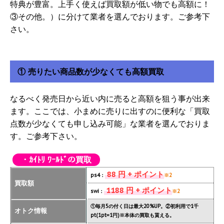
特典が豊富。上手く使えば買取額が低い物でも高額に！
③その他。）に分けて業者を選んでおります。ご参考下
さい。
① 売りたい商品数が少なくても高額買取
なるべく発売日から近い内に売ると高額を狙う事が出来
ます。ここでは、小まめに売りに出すのに便利な「買取
点数が少なくても申し込み可能」な業者を選んでおりま
す。ご参考下さい。
・ｶｲﾄﾘ ﾜｰﾙﾄﾞの買取
88 円 + ポイント
ps4：
※2
買取額
1188 円 + ポイント
swi：
※2
①毎月5の付く日は最大20%UP。②初利用で1千
オトク情報
pt(1pt=1円)※本体の買取も貰える。