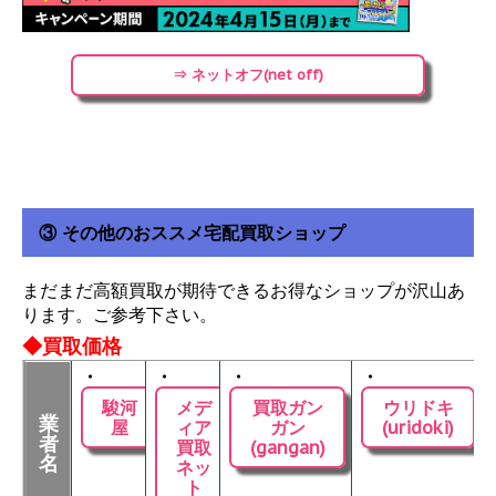
⇒ ネットオフ(net off)
③ その他のおススメ宅配買取ショップ
まだまだ高額買取が期待できるお得なショップが沢山あ
ります。ご参考下さい。
◆買取価格
・
・
・
・
駿河
メデ
買取ガン
ウリドキ
業
屋
ィア
ガン
(uridoki)
者
買取
(gangan)
名
ネッ
ト