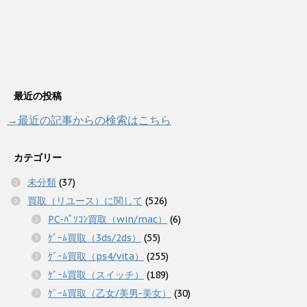
最近の投稿
→最近の記事からの検索はこちら
カテゴリー
未分類
(37)
買取（リユース）に関して
(526)
PC-ﾊﾟｿｺﾝ買取（win/mac）
(6)
ｹﾞｰﾑ買取（3ds/2ds）
(55)
ｹﾞｰﾑ買取（ps4/vita）
(255)
ｹﾞｰﾑ買取（スイッチ）
(189)
ｹﾞｰﾑ買取（乙女/美男-美女）
(30)