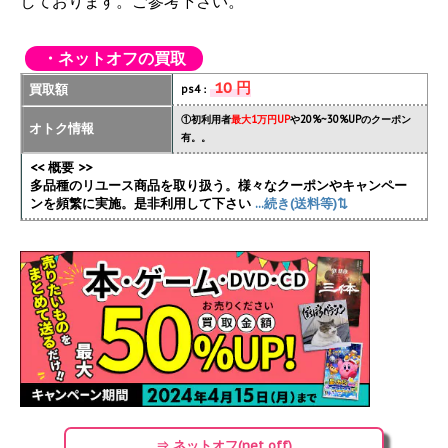
しております。ご参考下さい。
・ネットオフの買取
10 円
買取額
ps4：
①初利用者
最大1万円UP
や20%~30%UPのクーポン
オトク情報
有。。
<< 概要 >>
多品種のリユース商品を取り扱う。様々なクーポンやキャンペー
ンを頻繁に実施
。是非利用して下さい
...続き(送料等)⇅
⇒ ネットオフ(net off)