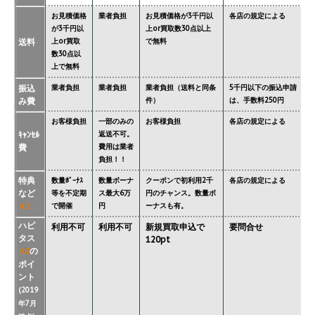
お見積価格
業者負担
お見積価格が3千円以
各店の規定による
が3千円以
上or買取数30点以上
送料
上or買取
で無料
数30点以
上で無料
振込
業者負担
業者負担
業者負担（送料と同条
5千円以下の振込申請
み費
件）
は、手数料250円
お客様負担
一部のみの
お客様負担
各店の規定による
ｷｬﾝｾﾙ
返送不可。
費
費用は業者
負担！！
特典
数量ﾎﾞｰﾅｽ
数量ボーナ
クーポンで初利用2千
各店の規定による
など
等を不定期
ス最大6万
円のチャンス。数量ボ
で開催
円
ーナスも有。
※1
ハピ
利用不可
利用不可
新規買取申込で
要問合せ
タス
120pt
の
※2
ポイ
ント
(2019
年7月