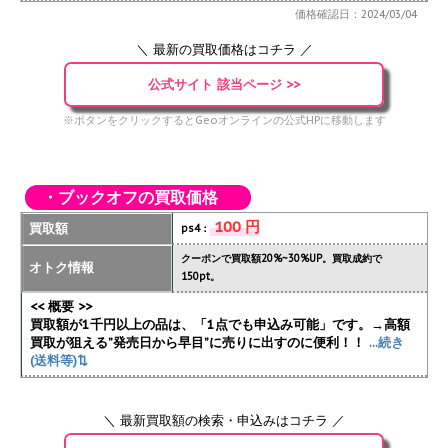
価格確認日：2024/03/04
＼ 最新の買取価格はコチラ ／
公式サイト 該当ページ >>
※ボタンをクリックするとGeoオンラインの公式HPに移動します
・ブックオフの買取価格
100 円
買取額
ps4：
クーポンで買取額20%~30%UP。買取成約で
オトク情報
150pt。
<< 概要 >>
買取額が1千円以上の品は、「1点でも申込み可能」です。→高額
買取が狙える”発売日から早目”に売りに出すのに便利！！
...続き
(送料等)⇅
＼ 最新買取額の検索・申込みはコチラ ／