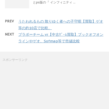
とps版の『 インフィニティ ...
PREV
うたわれるもの 散りゆく者への子守唄【買取】ゲオ
等の約10店で比較。
NEXT
ブラボーチーム vr【中古ｹﾞｰﾑ買取】ブックオフオン
ラインやゲオ、Sofmap等で売値比較
スポンサーリンク