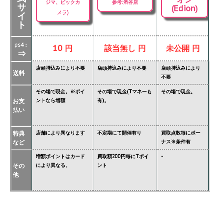
ジマ、ビックカ
参考:渋谷店
サ
(Edion)
メラ)
イ
ト
ps4：
10 円
該当無し 円
未公開 円
⇒
店頭持込みにより不要
店頭持込みにより不要
店頭持込みにより
店
送料
不要
要
その場で現金。※ポイ
その場で現金(Tマネーも
その場で現金。
そ
お支
ントなら増額
有)。
金
払い
タ
特典
店舗により異なります
不定期にて開催有り
買取点数毎にボー
あ
など
ナス※条件有
異
増額ポイントはカード
買取額200円毎にTポイ
-
ジ
その
により異なる。
ント
必
他
※
価