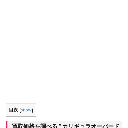
目次
[
show
]
買取価格を調べる ” カリギュラオーバード