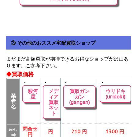
③ その他のおススメ宅配買取ショップ
まだまだ高額買取が期待できるお得なショップが沢山あ
ります。ご参考下さい。
◆買取価格
・
・
・
・
駿河
メデ
買取ガン
ウリドキ
業
屋
ィア
ガン
(uridoki)
者
買取
(gangan)
名
ネッ
ト
問合せ
ps4：
円
210 円
1300 円
円
⇒