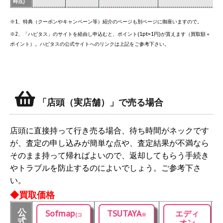
時点)
※1、特典（クーポンやキャンペーン等）紹介のページも別ページに御座いますので。
※2、「ハピタス」のサイトを経由し申込むと、ポイント(1pt=1円)が貰えます（買取額＋
ポイント）。ハピタスの公式サイトへのリンクは上記をご参考下さい。
「店頭（実店舗）」で売る場合
店頭に直接持って行き売る場合、待ち時間がネックです
が、査定の申し込みが簡単な点や、査定結果が不満なら
そのまま持って帰ればよいので、返却してもらう手続き
やトラブルを防止するのによいでしょう。ご参考下さ
い。
◆買取価格
公
Sofmap
TSUTAYA
エディ
(コ
※
式
オン