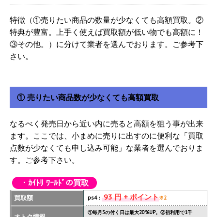
特徴（①売りたい商品の数量が少なくても高額買取。②
特典が豊富。上手く使えば買取額が低い物でも高額に！
③その他。）に分けて業者を選んでおります。ご参考下
さい。
① 売りたい商品数が少なくても高額買取
なるべく発売日から近い内に売ると高額を狙う事が出来
ます。ここでは、小まめに売りに出すのに便利な「買取
点数が少なくても申し込み可能」な業者を選んでおりま
す。ご参考下さい。
・ｶｲﾄﾘ ﾜｰﾙﾄﾞの買取
93 円 + ポイント
買取額
ps4：
※2
①毎月5の付く日は最大20%UP。②初利用で1千
オトク情報