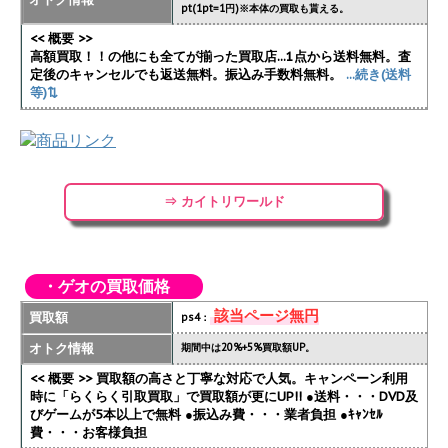
pt(1pt=1円)※本体の買取も貰える。
<< 概要 >>
高額買取！！の他にも全てが揃った買取店...1点から送料無料。査
定後のキャンセルでも返送無料。振込み手数料無料。
...続き(送料
等)⇅
⇒ カイトリワールド
・ゲオの買取価格
該当ページ無円
買取額
ps4：
オトク情報
期間中は20%+5%買取額UP。
<< 概要 >> 買取額の高さと丁寧な対応で人気。キャンペーン利用
時に「らくらく引取買取」で買取額が更にUP!!
●送料・・・DVD及
びゲームが5本以上で無料 ●振込み費・・・業者負担 ●ｷｬﾝｾﾙ
費・・・お客様負担