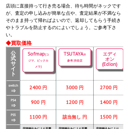
店頭に直接持って行き売る場合、待ち時間がネックです
が、査定の申し込みが簡単な点や、査定結果が不満なら
そのまま持って帰ればよいので、返却してもらう手続き
やトラブルを防止するのによいでしょう。ご参考下さ
い。
◆買取価格
公
Sofmap
TSUTAYA
エディ
(コ
※
式
オン
ジマ、ビックカ
参考:渋谷店
サ
(Edion)
メラ)
イ
ト
switch
2400 円
3000 円
2700 円
⇒
PS4
900 円
1200 円
1400 円
⇒
PS5
1100 円
該当無し 円
1500 円
⇒
店頭持込みにより不要
店頭持込みにより不要
店頭持込みにより
店