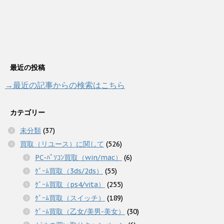
最近の投稿
→最近の記事からの検索はこちら
カテゴリー
未分類
(37)
買取（リユース）に関して
(526)
PC-ﾊﾟｿｺﾝ買取（win/mac）
(6)
ｹﾞｰﾑ買取（3ds/2ds）
(55)
ｹﾞｰﾑ買取（ps4/vita）
(255)
ｹﾞｰﾑ買取（スイッチ）
(189)
ｹﾞｰﾑ買取（乙女/美男-美女）
(30)