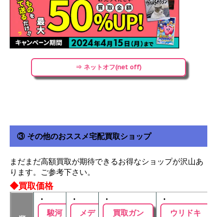
⇒ ネットオフ(net off)
③ その他のおススメ宅配買取ショップ
まだまだ高額買取が期待できるお得なショップが沢山あ
ります。ご参考下さい。
◆買取価格
・
・
・
・
駿河
メデ
買取ガン
ウリドキ