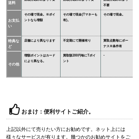
送料
不要
要
その場で現金。※ポイ
その場で現金(Tマネーも
その場で現金。
そ
お支払
ントなら増額
有)。
金
い
タ
特典な
店舗により異なります
不定期にて開催有り
買取点数毎にボー
あ
ど
ナス※条件有
異
増額ポイントはカード
買取額200円毎にTポイ
-
ジ
により異なる。
ント
必
その他
価
おまけ：便利サイトご紹介。
上記以外にて売りたい方にお勧めです。ネット上には
様々なサービスが有ります。幾つかのお勧めサイトをご