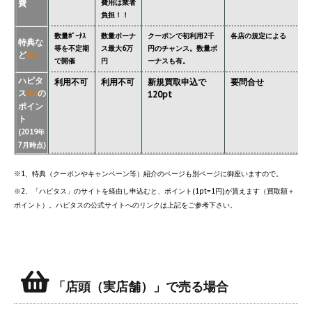
費
費用は業者
負担！！
数量ﾎﾞｰﾅｽ
数量ボーナ
クーポンで初利用2千
各店の規定による
特典な
等を不定期
ス最大6万
円のチャンス。数量ボ
ど
※1
で開催
円
ーナスも有。
ハピタ
利用不可
利用不可
新規買取申込で
要問合せ
ス
の
※2
120pt
ポイン
ト
(2019年
7月時点)
※1、特典（クーポンやキャンペーン等）紹介のページも別ページに御座いますので。
※2、「ハピタス」のサイトを経由し申込むと、ポイント(1pt=1円)が貰えます（買取額＋
ポイント）。ハピタスの公式サイトへのリンクは上記をご参考下さい。
「店頭（実店舗）」で売る場合