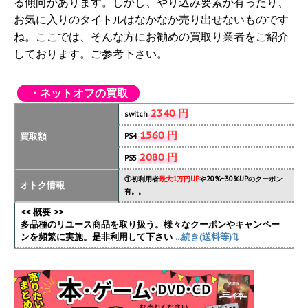
る傾向があります。しかし、やり込み要素が有ったり、
お気に入りのタイトルはなかなか売り出せないものです
ね。ここでは、そんな方にお勧めの買取り業者をご紹介
しております。ご参考下さい。
・ネットオフの買取
2340 円
switch
1560 円
買取額
PS4
2080 円
PS5
①初利用者
最大1万円UP
や20%~30%UPのクーポン
オトク情報
有。。
<< 概要 >>
多品種のリユース商品を取り扱う。様々なクーポンやキャンペー
ンを頻繁に実施
。是非利用して下さい
...続き(送料等)⇅