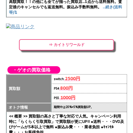
高額買取！！の他にも全てが揃った買取店...1点から送料無料。査
定後のキャンセルでも返送無料。振込み手数料無料。
...続き(送料
等)⇅
⇒ カイトリワールド
・ゲオの買取価格
2500円
switch
800円
買取額
PS4
1000円
PS5
オトク情報
期間中は20%+5%買取額UP。
<< 概要 >> 買取額の高さと丁寧な対応で人気。キャンペーン利用
時に「らくらく引取買取」で買取額が更にUP!!
●送料・・・DVD及
びゲームが5本以上で無料 ●振込み費・・・業者負担 ●ｷｬﾝｾﾙ
費・・・お客様負担