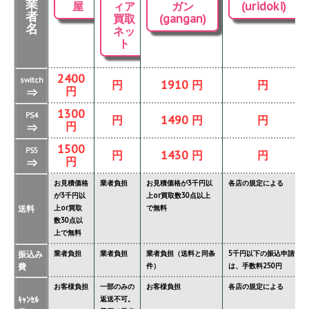
業
屋
ィア
ガン
(uridoki)
者
買取
(gangan)
名
ネッ
ト
2400
switch
円
1910 円
円
円
⇒
1300
PS4
円
1490 円
円
円
⇒
1500
PS5
円
1430 円
円
円
⇒
お見積価格
業者負担
お見積価格が3千円以
各店の規定による
が3千円以
上or買取数30点以上
送料
上or買取
で無料
数30点以
上で無料
振込み
業者負担
業者負担
業者負担（送料と同条
5千円以下の振込申請
費
件）
は、手数料250円
お客様負担
一部のみの
お客様負担
各店の規定による
ｷｬﾝｾﾙ
返送不可。