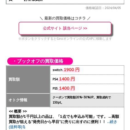
価格確認日：2024/04/05
＼ 最新の買取価格はコチラ ／
公式サイト 該当ページ >>
※ボタンをクリックするとGeoオンラインの公式HPに移動します
・ブックオフの買取価格
1900 円
switch
1400 円
買取額
PS4
1400 円
PS5
クーポンで買取額20%~30%UP。買取成約で
オトク情報
150pt。
<< 概要 >>
買取額が1千円以上の品は、「1点でも申込み可能」です。→高額
買取が狙える”発売日から早目”に売りに出すのに便利！！
...続き
(送料等)⇅