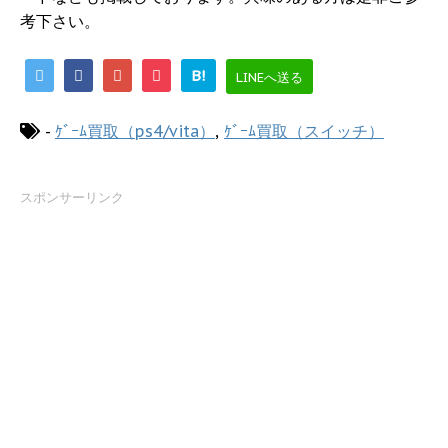
考下さい。
B!
LINEへ送る
-
ｹﾞｰﾑ買取（ps4/vita）
,
ｹﾞｰﾑ買取（スイッチ）
スポンサーリンク