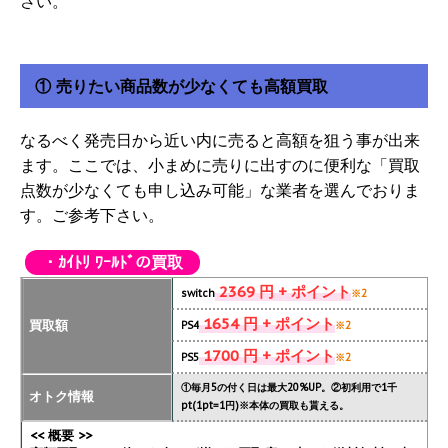
さい。
① 売りたい商品数が少なくても高額買取
なるべく発売日から近い内に売ると高額を狙う事が出来
ます。ここでは、小まめに売りに出すのに便利な「買取
点数が少なくても申し込み可能」な業者を選んでおりま
す。ご参考下さい。
・ｶｲﾄﾘ ﾜｰﾙﾄﾞの買取
2369 円 + ポイント
switch
※2
1654 円 + ポイント
買取額
PS4
※2
1700 円 + ポイント
PS5
※2
①毎月5の付く日は最大20%UP。②初利用で1千
オトク情報
pt(1pt=1円)※本体の買取も貰える。
<< 概要 >>