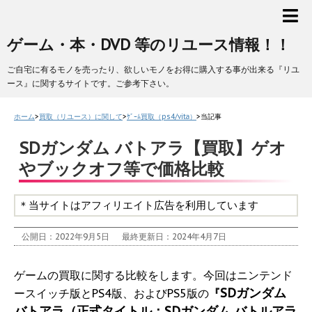
ゲーム・本・DVD 等のリユース情報！！
ご自宅に有るモノを売ったり、欲しいモノをお得に購入する事が出来る『リユ
ース』に関するサイトです。ご参考下さい。
ホーム
>
買取（リユース）に関して
>
ｹﾞｰﾑ買取（ps4/vita）
>
当記事
SDガンダム バトアラ【買取】ゲオ
やブックオフ等で価格比較
＊当サイトはアフィリエイト広告を利用しています
公開日：2022年9月5日
最終更新日：2024年4月7日
ゲームの買取に関する比較をします。今回はニンテンド
SDガンダム
ースイッチ版とPS4版、およびPS5版の
『
バトアラ（正式タイトル：SDガンダム バトルアラ