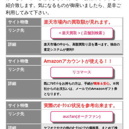
紹介致します。気になるものが御座いましたら、是非ご
利用してみて下さい。
楽天市場内の買取額が見れます。
サイト特徴
リンク先
< 楽天買取 > ( 店舗別検索 )
詳細
楽天市場の中から、高額買取り店を選べます。独自の
査定システムが便利!!
Amazonアカウントが使える！！
サイト特徴
リンク先
リコマース
詳細
既にｱｶｳﾝﾄをお持ちの方は、手続が
簡単＆安心
。※同
社からのお支払いは、メールでのAmazonギフト券
となります。
実際のｵｰｸｼｮﾝ状況を参考出来ます。
サイト特徴
リンク先
aucfan(オークファン)
詳細
ヤフオクやその他のｵｰｸｼｮﾝでの価格等、まとめて検