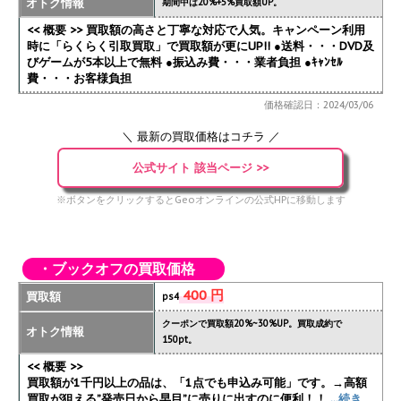
オトク情報
期間中は20%+5%買取額UP。
<< 概要 >> 買取額の高さと丁寧な対応で人気。キャンペーン利用
時に「らくらく引取買取」で買取額が更にUP!!
●送料・・・DVD及
びゲームが5本以上で無料 ●振込み費・・・業者負担 ●ｷｬﾝｾﾙ
費・・・お客様負担
価格確認日：2024/03/06
＼ 最新の買取価格はコチラ ／
公式サイト 該当ページ >>
※ボタンをクリックするとGeoオンラインの公式HPに移動します
・ブックオフの買取価格
400 円
買取額
ps4
クーポンで買取額20%~30%UP。買取成約で
オトク情報
150pt。
<< 概要 >>
買取額が1千円以上の品は、「1点でも申込み可能」です。→高額
買取が狙える”発売日から早目”に売りに出すのに便利！！
...続き