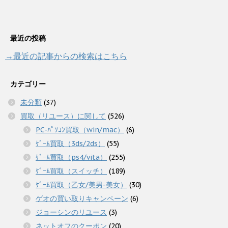
最近の投稿
→最近の記事からの検索はこちら
カテゴリー
未分類
(37)
買取（リユース）に関して
(526)
PC-ﾊﾟｿｺﾝ買取（win/mac）
(6)
ｹﾞｰﾑ買取（3ds/2ds）
(55)
ｹﾞｰﾑ買取（ps4/vita）
(255)
ｹﾞｰﾑ買取（スイッチ）
(189)
ｹﾞｰﾑ買取（乙女/美男-美女）
(30)
ゲオの買い取りキャンペーン
(6)
ジョーシンのリユース
(3)
ネットオフのクーポン
(20)