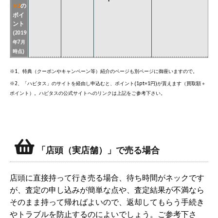
の
※2
ポイ
ント
(2019
年7月
時点)
※1、特典（クーポンやキャンペーン等）紹介のページも別ページに御座いますので。
※2、「ハピタス」のサイトを経由し申込むと、ポイント(1pt=1円)が貰えます（買取額＋
ポイント）。ハピタスの公式サイトへのリンクは上記をご参考下さい。
「店頭（実店舗）」で売る場合
店頭に直接持って行き売る場合、待ち時間がネックです
が、査定の申し込みが簡単な点や、査定結果が不満なら
そのまま持って帰ればよいので、返却してもらう手続き
やトラブルを防止するのによいでしょう。ご参考下さ