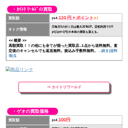
・ｶｲﾄﾘ ﾜｰﾙﾄﾞの買取
120 円 + ポイント
買取額
ps4
※2
①毎月5の付く日は最大20%UP。②初利用で1千
オトク情報
pt(1pt=1円)※本体の買取も貰える。
<< 概要 >>
高額買取！！の他にも全てが揃った買取店...1点から送料無料。査
定後のキャンセルでも返送無料。振込み手数料無料。
...続き(送料
等)⇅
⇒ カイトリワールド
・ゲオの買取価格
100円
買取額
ps4