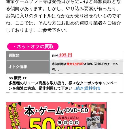
通常ゲームソフト等は発売日から近いほど高額買取とな
る傾向があります。しかし、やり込み要素が有ったり、
お気に入りのタイトルはなかなか売り出せないものです
ね。ここでは、そんな方にお勧めの買取り業者をご紹介
しております。ご参考下さい。
・ネットオフの買取
195 円
買取額
ps4
①初利用者
最大1万円UP
や20%~30%UPのクーポン
オトク情報
有。。
<< 概要 >>
多品種のリユース商品を取り扱う。様々なクーポンやキャンペー
ンを頻繁に実施
。是非利用して下さい
...続き(送料等)⇅