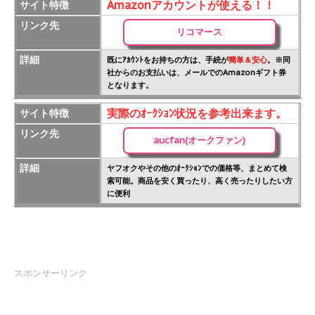
Amazonアカウントが使える！！
サイト特徴
リンク先
リコマース
詳細
既にｱｶｳﾝﾄをお持ちの方は、手続が
簡単＆安心
。※同
社からのお支払いは、メールでのAmazonギフト券
となります。
実際のｵｰｸｼｮﾝ状況を参考出来ます。
サイト特徴
リンク先
aucfan(オークファン)
詳細
ヤフオクやその他のｵｰｸｼｮﾝでの価格等、まとめて検
索可能。商品を安く買ったり、高く売ったりしたい方
に便利
スポンサーリンク