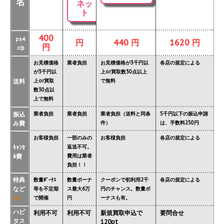
名
ネッ
ト
400
ps4
円
440 円
1620 円
円
⇒
お見積価格
業者負担
お見積価格が3千円以
各店の規定による
が3千円以
上or買取数30点以上
送料
上or買取
で無料
数30点以
上で無料
振込
業者負担
業者負担
業者負担（送料と同条
5千円以下の振込申請
み費
件）
は、手数料250円
お客様負担
一部のみの
お客様負担
各店の規定による
ｷｬﾝｾ
返送不可。
ﾙ費
費用は業者
負担！！
特典
数量ﾎﾞｰﾅｽ
数量ボーナ
クーポンで初利用2千
各店の規定による
など
等を不定期
ス最大6万
円のチャンス。数量ボ
で開催
円
ーナスも有。
※1
ハピ
利用不可
利用不可
新規買取申込で
要問合せ
タス
120pt