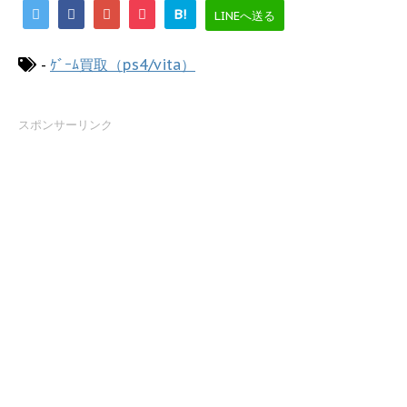
B!
LINEへ送る
-
ｹﾞｰﾑ買取（ps4/vita）
スポンサーリンク