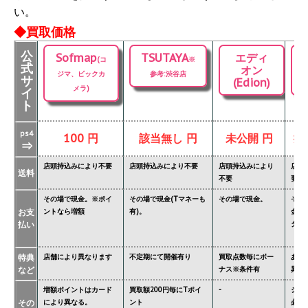
い。
◆買取価格
公
Sofmap
TSUTAYA
エディ
(コ
※
式
オン
ジマ、ビックカ
参考:渋谷店
サ
(Edion)
メラ)
イ
ト
ps4
100 円
該当無し 円
未公開 円
掲
⇒
店頭持込みにより不要
店頭持込みにより不要
店頭持込みにより
店頭
送料
不要
要
その場で現金。※ポイ
その場で現金(Tマネーも
その場で現金。
その
お支
ントなら増額
有)。
金額
払い
ター'
特典
店舗により異なります
不定期にて開催有り
買取点数毎にボー
あり
など
ナス※条件有
異な
増額ポイントはカード
買取額200円毎にTポイ
-
ジョ
その
により異なる。
ント
必要