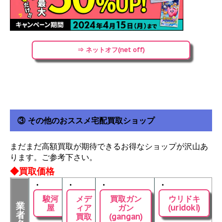
⇒ ネットオフ(net off)
③ その他のおススメ宅配買取ショップ
まだまだ高額買取が期待できるお得なショップが沢山あ
ります。ご参考下さい。
◆買取価格
・
・
・
・
駿河
メデ
買取ガン
ウリドキ
業
屋
ィア
ガン
(uridoki)
者
買取
(gangan)