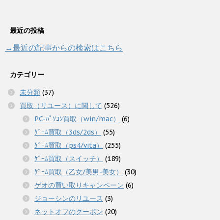
最近の投稿
→最近の記事からの検索はこちら
カテゴリー
未分類
(37)
買取（リユース）に関して
(526)
PC-ﾊﾟｿｺﾝ買取（win/mac）
(6)
ｹﾞｰﾑ買取（3ds/2ds）
(55)
ｹﾞｰﾑ買取（ps4/vita）
(255)
ｹﾞｰﾑ買取（スイッチ）
(189)
ｹﾞｰﾑ買取（乙女/美男-美女）
(30)
ゲオの買い取りキャンペーン
(6)
ジョーシンのリユース
(3)
ネットオフのクーポン
(20)