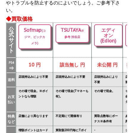
やトラブルを防止するのによいでしょう。ご参考下さ
い。
◆買取価格
公
Sofmap
TSUTAYA
エディ
(コ
※
式
オン
ジマ、ビックカ
参考:渋谷店
サ
(Edion)
メラ)
イ
ト
PS4
10 円
該当無し 円
未公開 円
掲
⇒
店頭持込みにより不要
店頭持込みにより不要
店頭持込みにより
店頭
送料
不要
要
その場で現金。※ポイ
その場で現金(Tマネーも
その場で現金。
その
お支
ントなら増額
有)。
金額
払い
ター'
特典
店舗により異なります
不定期にて開催有り
買取点数毎にボー
あり
など
ナス※条件有
異な
増額ポイントはカード
買取額200円毎にTポイ
-
ジョ