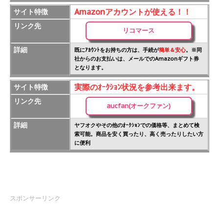
Amazonアカウントが使える！！
サイト特徴
リンク先
リコマース
詳細
既にｱｶｳﾝﾄをお持ちの方は、手続が
簡単＆安心
。※同
社からのお支払いは、メールでのAmazonギフト券
となります。
実際のｵｰｸｼｮﾝ状況を参考出来ます。
サイト特徴
リンク先
aucfan(オークファン)
詳細
ヤフオクやその他のｵｰｸｼｮﾝでの価格等、まとめて検
索可能。商品を安く買ったり、高く売ったりしたい方
に便利
スポンサーリンク