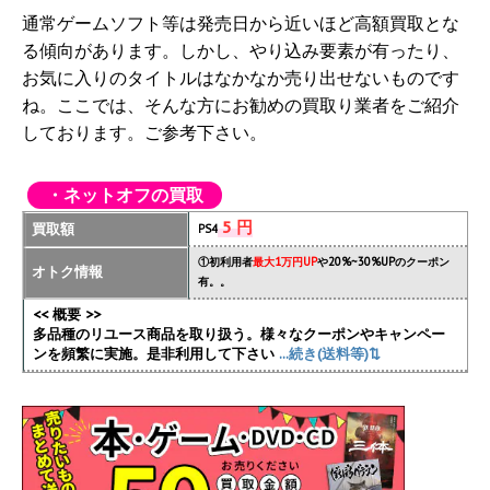
通常ゲームソフト等は発売日から近いほど高額買取とな
る傾向があります。しかし、やり込み要素が有ったり、
お気に入りのタイトルはなかなか売り出せないものです
ね。ここでは、そんな方にお勧めの買取り業者をご紹介
しております。ご参考下さい。
・ネットオフの買取
5 円
買取額
PS4
①初利用者
最大1万円UP
や20%~30%UPのクーポン
オトク情報
有。。
<< 概要 >>
多品種のリユース商品を取り扱う。様々なクーポンやキャンペー
ンを頻繁に実施
。是非利用して下さい
...続き(送料等)⇅