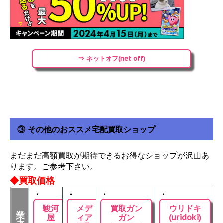
⇒ ネットオフ(net off)
③ その他のおススメ宅配買取ショップ
まだまだ高額買取が期待できるお得なショップが沢山あ
ります。ご参考下さい。
◆買取価格
・
・
・
・
駿河
メデ
買取ガン
ウリドキ
業
屋
ィア
ガン
(uridoki)