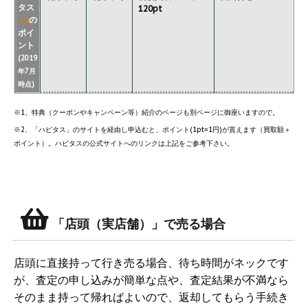
タス
120pt
の
※2
ポイ
ント
(2019
年7月
時点)
※1、特典（クーポンやキャンペーン等）紹介のページも別ページに御座いますので。
※2、「ハピタス」のサイトを経由し申込むと、ポイント(1pt=1円)が貰えます（買取額＋
ポイント）。ハピタスの公式サイトへのリンクは上記をご参考下さい。
「店頭（実店舗）」で売る場合
店頭に直接持って行き売る場合、待ち時間がネックです
が、査定の申し込みが簡単な点や、査定結果が不満なら
そのまま持って帰ればよいので、返却してもらう手続き