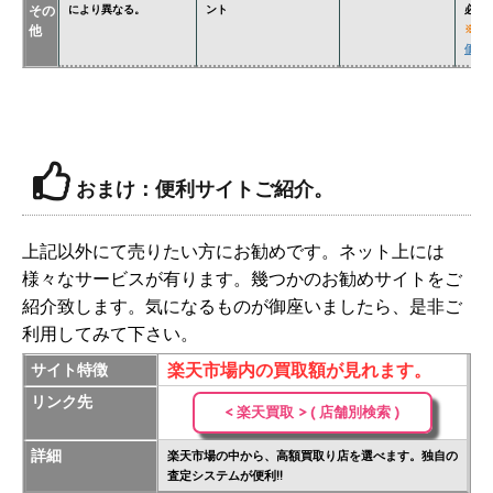
その
により異なる。
ント
必要
他
※
関
価格表
おまけ：便利サイトご紹介。
上記以外にて売りたい方にお勧めです。ネット上には
様々なサービスが有ります。幾つかのお勧めサイトをご
紹介致します。気になるものが御座いましたら、是非ご
利用してみて下さい。
楽天市場内の買取額が見れます。
サイト特徴
リンク先
< 楽天買取 > ( 店舗別検索 )
詳細
楽天市場の中から、高額買取り店を選べます。独自の
査定システムが便利!!