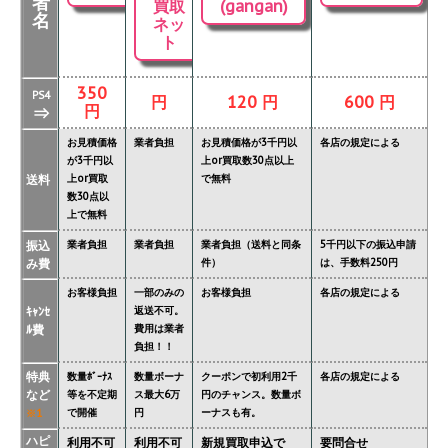
者
買取
(gangan)
名
ネッ
ト
350
PS4
円
120 円
600 円
円
⇒
お見積価格
業者負担
お見積価格が3千円以
各店の規定による
が3千円以
上or買取数30点以上
送料
上or買取
で無料
数30点以
上で無料
振込
業者負担
業者負担
業者負担（送料と同条
5千円以下の振込申請
み費
件）
は、手数料250円
お客様負担
一部のみの
お客様負担
各店の規定による
ｷｬﾝｾ
返送不可。
ﾙ費
費用は業者
負担！！
特典
数量ﾎﾞｰﾅｽ
数量ボーナ
クーポンで初利用2千
各店の規定による
など
等を不定期
ス最大6万
円のチャンス。数量ボ
で開催
円
ーナスも有。
※1
ハピ
利用不可
利用不可
新規買取申込で
要問合せ