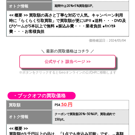
オトク情報
期間中は20%+5%買取額UP。
<< 概要 >> 買取額の高さと丁寧な対応で人気。キャンペーン利用
時に「らくらく引取買取」で買取額が更にUP!!
●送料・・・DVD及
びゲームが5本以上で無料 ●振込み費・・・業者負担 ●ｷｬﾝｾﾙ
費・・・お客様負担
価格確認日：2024/03/04
＼ 最新の買取価格はコチラ ／
公式サイト 該当ページ >>
※ボタンをクリックするとGeoオンラインの公式HPに移動します
・ブックオフの買取価格
50 円
買取額
PS4
クーポンで買取額20%~30%UP。買取成約で
オトク情報
150pt。
<< 概要 >>
買取額が1千円以上の品は、「1点でも申込み可能」です。→高額