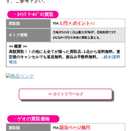
す。ご参考下さい。
・ｶｲﾄﾘ ﾜｰﾙﾄﾞの買取
1 円 + ポイント
買取額
PS4
※2
①毎月5の付く日は最大20%UP。②初利用で1千
オトク情報
pt(1pt=1円)※本体の買取も貰える。
<< 概要 >>
高額買取！！の他にも全てが揃った買取店...1点から送料無料。査
定後のキャンセルでも返送無料。振込み手数料無料。
...続き(送料
等)⇅
⇒ カイトリワールド
・ゲオの買取価格
該当ページ無円
買取額
PS4