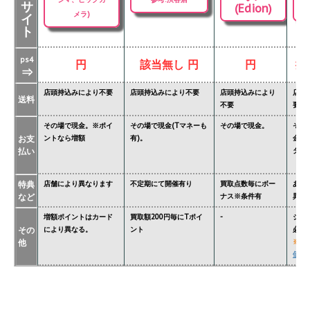
サ
(Edion)
メラ)
イ
ト
ps4
円
該当無し 円
円
掲
⇒
店頭持込みにより不要
店頭持込みにより不要
店頭持込みにより
店頭
送料
不要
要
その場で現金。※ポイ
その場で現金(Tマネーも
その場で現金。
その
お支
ントなら増額
有)。
金額
払い
ター'
特典
店舗により異なります
不定期にて開催有り
買取点数毎にボー
あり
など
ナス※条件有
異な
増額ポイントはカード
買取額200円毎にTポイ
-
ジョ
その
により異なる。
ント
必要
他
※
関
価格