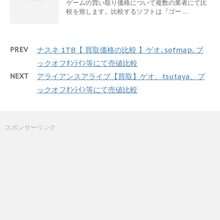
ゲームの買い取り価格について複数の業者にて比
較を致します。比較するソフトは『ゴー ...
PREV
ナスネ 1TB【 買取価格の比較 】ゲオ､sofmap､ブ
ックオフｵﾝﾗｲﾝ等にて売値比較
NEXT
アライアンスアライブ【買取】ゲオ、tsutaya、ブ
ックオフｵﾝﾗｲﾝ等にて売値比較
スポンサーリンク