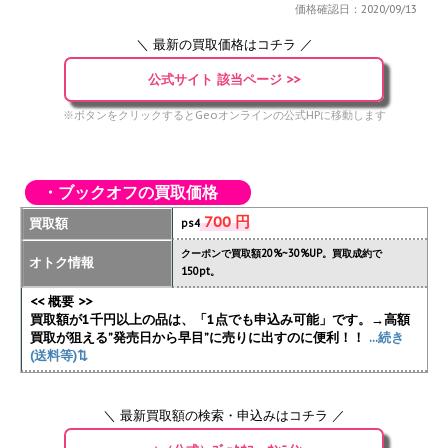
価格確認日：2020/09/13
＼ 最新の買取価格はコチラ ／
公式サイト 該当ページ >>
※ボタンをクリックするとGeoオンラインの公式HPに移動します
・ブックオフの買取価格
700 円
買取額
ps4
クーポンで買取額20%~30%UP。買取成約で
オトク情報
150pt。
<< 概要 >>
買取額が1千円以上の品は、「1点でも申込み可能」です。→高額
買取が狙える”発売日から早目”に売りに出すのに便利！！
...続き
(送料等)⇅
＼ 最新買取額の検索・申込みはコチラ ／