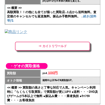
pt(1pt=1円)※本体の買取も貰える。
<< 概要 >>
高額買取！！の他にも全てが揃った買取店...1点から送料無料。査
定後のキャンセルでも返送無料。振込み手数料無料。
...続き(送料
等)⇅
⇒ カイトリワールド
・ゲオの買取価格
100円
買取額
ps4
オトク情報
期間中は20%+5%買取額UP。
<< 概要 >> 買取額の高さと丁寧な対応で人気。キャンペーン利用
時に「らくらく引取買取」で買取額が更にUP!!
●送料・・・DVD及
びゲームが5本以上で無料 ●振込み費・・・業者負担 ●ｷｬﾝｾﾙ
費・・・お客様負担