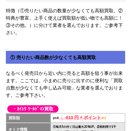
特徴（①売りたい商品の数量が少なくても高額買取。②
特典が豊富。上手く使えば買取額が低い物でも高額に！
③その他。）に分けて業者を選んでおります。ご参考下
さい。
① 売りたい商品数が少なくても高額買取
なるべく発売日から近い内に売ると高額を狙う事が出来
ます。ここでは、小まめに売りに出すのに便利な「買取
点数が少なくても申し込み可能」な業者を選んでおりま
す。ご参考下さい。
・ｶｲﾄﾘ ﾜｰﾙﾄﾞの買取
： 410 円 + ポイント
買取額
ps4
※2
①毎月5の付く日は最大20%UP。②初利用で1千
オトク情報