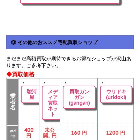
③ その他のおススメ宅配買取ショップ
まだまだ高額買取が期待できるお得なショップが沢山あ
ります。ご参考下さい。
◆買取価格
・
・
・
・
駿河
メデ
買取ガン
ウリドキ
業
屋
ィア
ガン
(uridoki)
者
買取
(gangan)
名
ネッ
ト
400
未公
ps4
160 円
1200 円
円
開.. 円
⇒