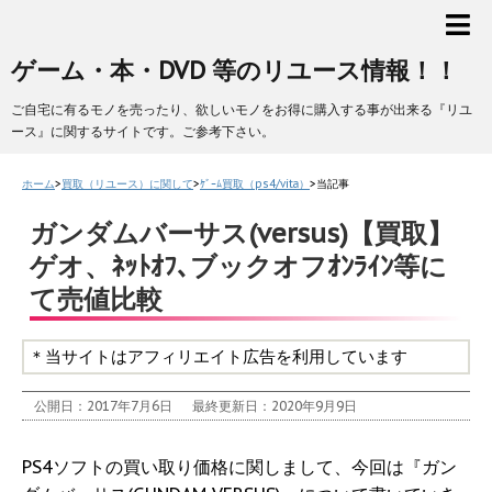
ゲーム・本・DVD 等のリユース情報！！
ご自宅に有るモノを売ったり、欲しいモノをお得に購入する事が出来る『リユ
ース』に関するサイトです。ご参考下さい。
ホーム
>
買取（リユース）に関して
>
ｹﾞｰﾑ買取（ps4/vita）
>
当記事
ガンダムバーサス(versus)【買取】
ゲオ、ﾈｯﾄｵﾌ､ブックオフｵﾝﾗｲﾝ等に
て売値比較
＊当サイトはアフィリエイト広告を利用しています
公開日：2017年7月6日
最終更新日：2020年9月9日
PS4ソフトの買い取り価格に関しまして、今回は『ガン