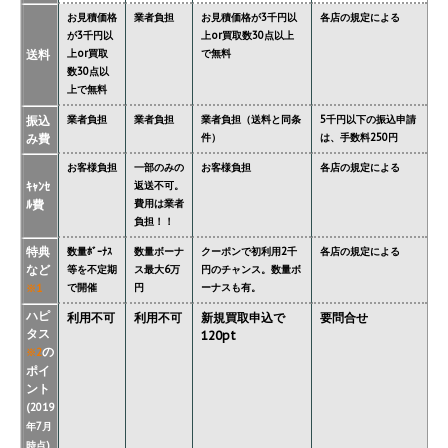
お見積価格
業者負担
お見積価格が3千円以
各店の規定による
が3千円以
上or買取数30点以上
送料
上or買取
で無料
数30点以
上で無料
振込
業者負担
業者負担
業者負担（送料と同条
5千円以下の振込申請
み費
件）
は、手数料250円
お客様負担
一部のみの
お客様負担
各店の規定による
ｷｬﾝｾ
返送不可。
ﾙ費
費用は業者
負担！！
特典
数量ﾎﾞｰﾅｽ
数量ボーナ
クーポンで初利用2千
各店の規定による
など
等を不定期
ス最大6万
円のチャンス。数量ボ
で開催
円
ーナスも有。
※1
ハピ
利用不可
利用不可
新規買取申込で
要問合せ
タス
120pt
の
※2
ポイ
ント
(2019
年7月
時点)