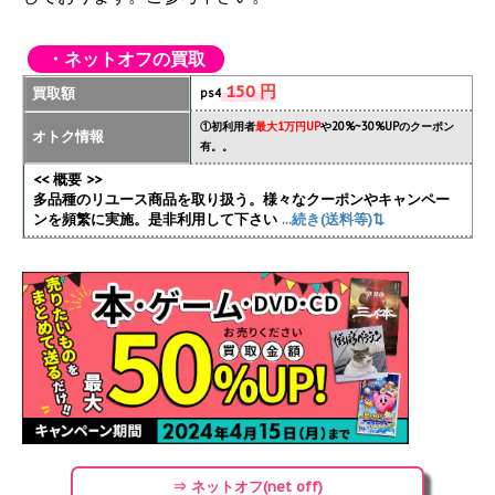
・ネットオフの買取
150 円
買取額
ps4
①初利用者
最大1万円UP
や20%~30%UPのクーポン
オトク情報
有。。
<< 概要 >>
多品種のリユース商品を取り扱う。様々なクーポンやキャンペー
ンを頻繁に実施
。是非利用して下さい
...続き(送料等)⇅
⇒ ネットオフ(net off)