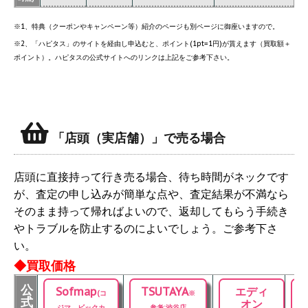
※1、特典（クーポンやキャンペーン等）紹介のページも別ページに御座いますので。
※2、「ハピタス」のサイトを経由し申込むと、ポイント(1pt=1円)が貰えます（買取額＋
ポイント）。ハピタスの公式サイトへのリンクは上記をご参考下さい。
「店頭（実店舗）」で売る場合
店頭に直接持って行き売る場合、待ち時間がネックです
が、査定の申し込みが簡単な点や、査定結果が不満なら
そのまま持って帰ればよいので、返却してもらう手続き
やトラブルを防止するのによいでしょう。ご参考下さ
い。
◆買取価格
公
Sofmap
TSUTAYA
エディ
(コ
※
式
オン
ジマ、ビックカ
参考:渋谷店