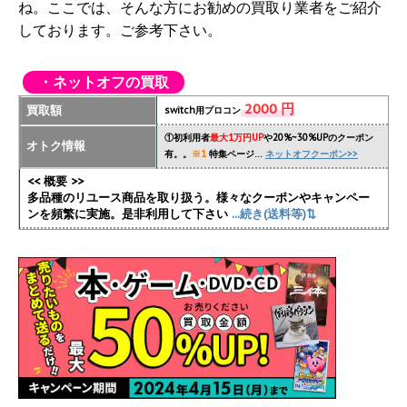
ね。ここでは、そんな方にお勧めの買取り業者をご紹介
しております。ご参考下さい。
・ネットオフの買取
2000 円
買取額
switch用プロコン
①初利用者
最大1万円UP
や20%~30%UPのクーポン
オトク情報
有。。
※1
特集ページ…
ネットオフクーポン>>
<< 概要 >>
多品種のリユース商品を取り扱う。様々なクーポンやキャンペー
ンを頻繁に実施
。是非利用して下さい
...続き(送料等)⇅