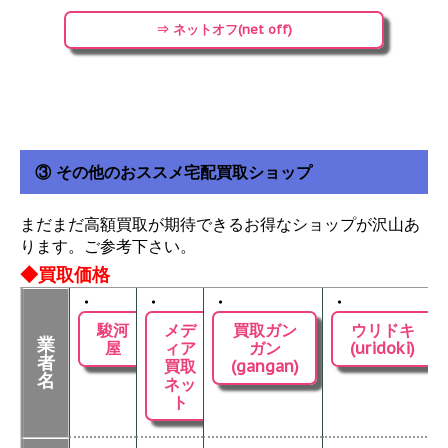
⇒ ネットオフ(net off)
③ その他のおススメ宅配買取ショップ
まだまだ高額買取が期待できるお得なショップが沢山あ
ります。ご参考下さい。
◆買取価格
・
・
・
・
駿河
メデ
買取ガン
ウリドキ
業
屋
ィア
ガン
(uridoki)
者
買取
(gangan)
名
ネッ
ト