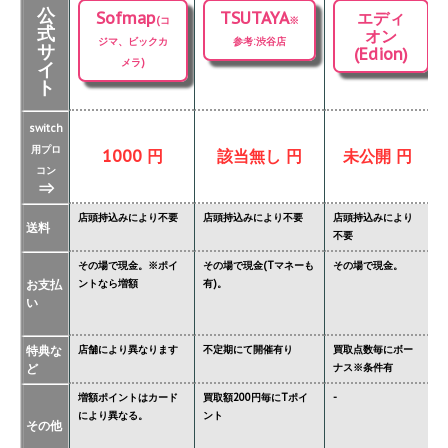
公
Sofmap
TSUTAYA
エディ
(コ
※
式
オン
ジマ、ビックカ
参考:渋谷店
サ
(Edion)
メラ)
イ
ト
switch
用プロ
1000 円
該当無し 円
未公開 円
コン
⇒
店頭持込みにより不要
店頭持込みにより不要
店頭持込みにより
店
送料
不要
要
その場で現金。※ポイ
その場で現金(Tマネーも
その場で現金。
そ
お支払
ントなら増額
有)。
金
い
タ
特典な
店舗により異なります
不定期にて開催有り
買取点数毎にボー
あ
ど
ナス※条件有
異
増額ポイントはカード
買取額200円毎にTポイ
-
ジ
により異なる。
ント
必
その他