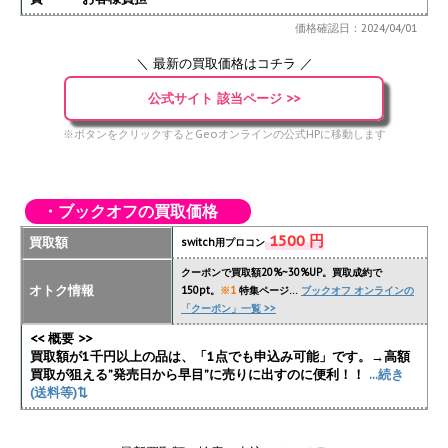
価格確認日：2024/04/01
＼ 最新の買取価格はコチラ ／
公式サイト 該当ページ >>
※ボタンをクリックするとGeoオンラインの公式HPに移動します
・ブックオフの買取価格
1500 円
買取額
switch用プロコン
クーポンで買取額20%~30%UP。買取成約で
オトク情報
150pt。
※1
特集ページ…
ブックオフ オンラインの
「クーポン」一覧 >>
<< 概要 >>
買取額が1千円以上の品は、「1点でも申込み可能」です。→高額
買取が狙える”発売日から早目”に売りに出すのに便利！！
...続き
(送料等)⇅