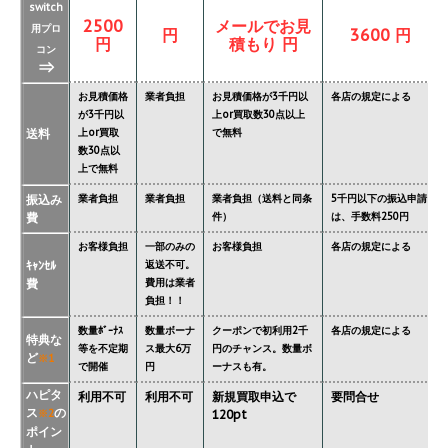
switch
2500
メールでお見
用プロ
円
3600 円
円
積もり 円
コン
⇒
お見積価格
業者負担
お見積価格が3千円以
各店の規定による
が3千円以
上or買取数30点以上
送料
上or買取
で無料
数30点以
上で無料
振込み
業者負担
業者負担
業者負担（送料と同条
5千円以下の振込申請
費
件）
は、手数料250円
お客様負担
一部のみの
お客様負担
各店の規定による
ｷｬﾝｾﾙ
返送不可。
費
費用は業者
負担！！
数量ﾎﾞｰﾅｽ
数量ボーナ
クーポンで初利用2千
各店の規定による
特典な
等を不定期
ス最大6万
円のチャンス。数量ボ
ど
※1
で開催
円
ーナスも有。
ハピタ
利用不可
利用不可
新規買取申込で
要問合せ
ス
の
※2
120pt
ポイン