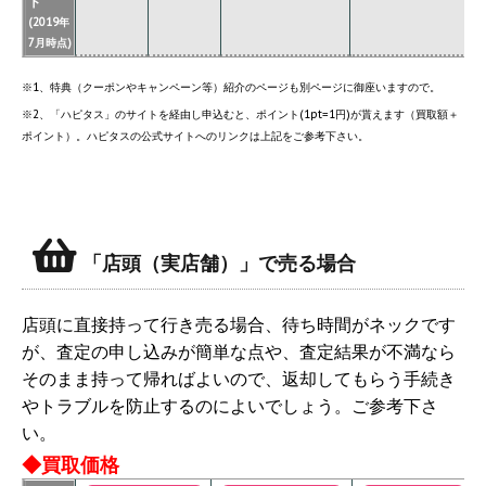
ト
(2019年
7月時点)
※1、特典（クーポンやキャンペーン等）紹介のページも別ページに御座いますので。
※2、「ハピタス」のサイトを経由し申込むと、ポイント(1pt=1円)が貰えます（買取額＋
ポイント）。ハピタスの公式サイトへのリンクは上記をご参考下さい。
「店頭（実店舗）」で売る場合
店頭に直接持って行き売る場合、待ち時間がネックです
が、査定の申し込みが簡単な点や、査定結果が不満なら
そのまま持って帰ればよいので、返却してもらう手続き
やトラブルを防止するのによいでしょう。ご参考下さ
い。
◆買取価格