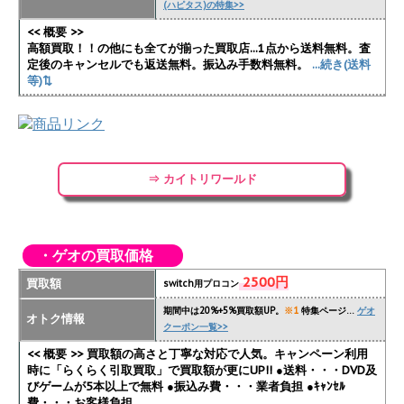
(ハピタス)の特集>>
<< 概要 >>
高額買取！！の他にも全てが揃った買取店...1点から送料無料。査
定後のキャンセルでも返送無料。振込み手数料無料。
...続き(送料
等)⇅
⇒ カイトリワールド
・ゲオの買取価格
2500円
買取額
switch用プロコン
期間中は20%+5%買取額UP。
※1
特集ページ…
ゲオ
オトク情報
クーポン一覧>>
<< 概要 >> 買取額の高さと丁寧な対応で人気。キャンペーン利用
時に「らくらく引取買取」で買取額が更にUP!!
●送料・・・DVD及
びゲームが5本以上で無料 ●振込み費・・・業者負担 ●ｷｬﾝｾﾙ
費・・・お客様負担