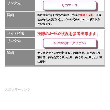
リンク先
リコマース
詳細
既にｱｶｳﾝﾄをお持ちの方は、手続が
簡単＆安心
。※同
社からのお支払いは、メールでのAmazonギフト券
となります。
実際のｵｰｸｼｮﾝ状況を参考出来ます。
サイト特徴
リンク先
aucfan(オークファン)
詳細
ヤフオクやその他のｵｰｸｼｮﾝでの価格等、まとめて検
索可能。商品を安く買ったり、高く売ったりしたい方
に便利
スポンサーリンク