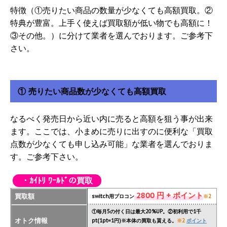
特徴（①売りたい商品の数量が少なくても高額買取。②
特典が豊富。上手く使えば買取額が低い物でも高額に！
③その他。）に分けて業者を選んでおります。ご参考下
さい。
① 売りたい商品数が少なくても高額買取
なるべく発売日から近い内に売ると高額を狙う事が出来
ます。ここでは、小まめに売りに出すのに便利な「買取
点数が少なくても申し込み可能」な業者を選んでおりま
す。ご参考下さい。
・ｶｲﾄﾘ ﾜｰﾙﾄﾞの買取
2800 円 + ポイント
買取額
switch用プロコン
※2
①毎月5の付く日は最大20%UP。②初利用で1千
オトク情報
pt(1pt=1円)※本体の買取も貰える。
※2
ポイント