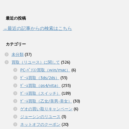
最近の投稿
→最近の記事からの検索はこちら
カテゴリー
未分類
(37)
買取（リユース）に関して
(526)
PC-ﾊﾟｿｺﾝ買取（win/mac）
(6)
ｹﾞｰﾑ買取（3ds/2ds）
(55)
ｹﾞｰﾑ買取（ps4/vita）
(255)
ｹﾞｰﾑ買取（スイッチ）
(189)
ｹﾞｰﾑ買取（乙女/美男-美女）
(30)
ゲオの買い取りキャンペーン
(6)
ジョーシンのリユース
(3)
ネットオフのクーポン
(20)