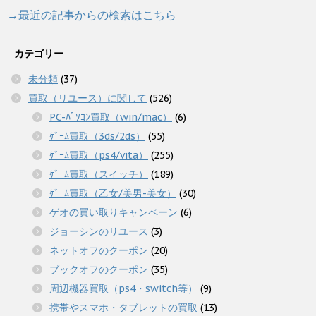
→最近の記事からの検索はこちら
カテゴリー
未分類
(37)
買取（リユース）に関して
(526)
PC-ﾊﾟｿｺﾝ買取（win/mac）
(6)
ｹﾞｰﾑ買取（3ds/2ds）
(55)
ｹﾞｰﾑ買取（ps4/vita）
(255)
ｹﾞｰﾑ買取（スイッチ）
(189)
ｹﾞｰﾑ買取（乙女/美男-美女）
(30)
ゲオの買い取りキャンペーン
(6)
ジョーシンのリユース
(3)
ネットオフのクーポン
(20)
ブックオフのクーポン
(35)
周辺機器買取（ps4・switch等）
(9)
携帯やスマホ・タブレットの買取
(13)