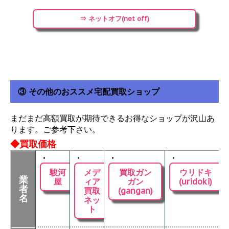
⇒ ネットオフ(net off)
③ その他のおススメ宅配買取ショップ
まだまだ高額買取が期待できるお得なショップが沢山あ
ります。ご参考下さい。
◆買取価格
・
・
・
・
駿河
メデ
買取ガン
ウリドキ
業
屋
ィア
ガン
(uridoki)
者
買取
(gangan)
名
ネッ
ト