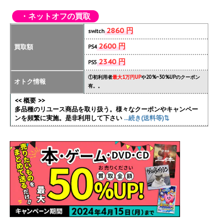
・ネットオフの買取
2860 円
switch
2600 円
買取額
PS4
2340 円
PS5
①初利用者
最大1万円UP
や20%~30%UPのクーポン
オトク情報
有。。
<< 概要 >>
多品種のリユース商品を取り扱う。様々なクーポンやキャンペー
ンを頻繁に実施
。是非利用して下さい
...続き(送料等)⇅