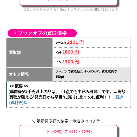
※ボタンをクリックするとGeoオンラインの公式HPに移動します
・ブックオフの買取価格
2101 円
switch
1800 円
買取額
PS4
1300 円
PS5
クーポンで買取額20%~30%UP。買取成約で
オトク情報
150pt。
<< 概要 >>
買取額が1千円以上の品は、「1点でも申込み可能」です。→高額
買取が狙える”発売日から早目”に売りに出すのに便利！！
...続き
(送料等)⇅
＼ 最新買取額の検索・申込みはコチラ ／
⇒（公式）ﾌﾞｯｸｵﾌ・ｵﾝﾗｲﾝ