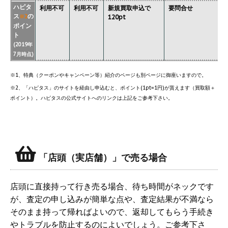
ハピタ
利用不可
利用不可
新規買取申込で
要問合せ
ス
の
※2
120pt
ポイン
ト
(2019年
7月時点)
※1、特典（クーポンやキャンペーン等）紹介のページも別ページに御座いますので。
※2、「ハピタス」のサイトを経由し申込むと、ポイント(1pt=1円)が貰えます（買取額＋
ポイント）。ハピタスの公式サイトへのリンクは上記をご参考下さい。
「店頭（実店舗）」で売る場合
店頭に直接持って行き売る場合、待ち時間がネックです
が、査定の申し込みが簡単な点や、査定結果が不満なら
そのまま持って帰ればよいので、返却してもらう手続き
やトラブルを防止するのによいでしょう。ご参考下さ