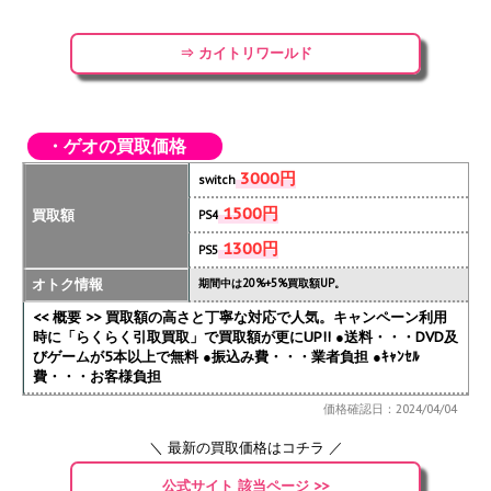
⇒ カイトリワールド
・ゲオの買取価格
3000円
switch
1500円
買取額
PS4
1300円
PS5
オトク情報
期間中は20%+5%買取額UP。
<< 概要 >> 買取額の高さと丁寧な対応で人気。キャンペーン利用
時に「らくらく引取買取」で買取額が更にUP!!
●送料・・・DVD及
びゲームが5本以上で無料 ●振込み費・・・業者負担 ●ｷｬﾝｾﾙ
費・・・お客様負担
価格確認日：2024/04/04
＼ 最新の買取価格はコチラ ／
公式サイト 該当ページ >>