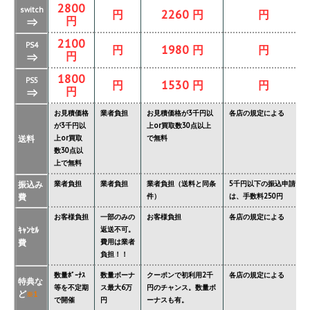
2800
switch
円
2260 円
円
円
⇒
2100
PS4
円
1980 円
円
円
⇒
1800
PS5
円
1530 円
円
円
⇒
お見積価格
業者負担
お見積価格が3千円以
各店の規定による
が3千円以
上or買取数30点以上
送料
上or買取
で無料
数30点以
上で無料
振込み
業者負担
業者負担
業者負担（送料と同条
5千円以下の振込申請
費
件）
は、手数料250円
お客様負担
一部のみの
お客様負担
各店の規定による
ｷｬﾝｾﾙ
返送不可。
費
費用は業者
負担！！
数量ﾎﾞｰﾅｽ
数量ボーナ
クーポンで初利用2千
各店の規定による
特典な
等を不定期
ス最大6万
円のチャンス。数量ボ
ど
※1
で開催
円
ーナスも有。