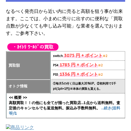
なるべく発売日から近い内に売ると高額を狙う事が出来
ます。ここでは、小まめに売りに出すのに便利な「買取
点数が少なくても申し込み可能」な業者を選んでおりま
す。ご参考下さい。
・ｶｲﾄﾘ ﾜｰﾙﾄﾞの買取
3075 円 + ポイント
switch
※2
1785 円 + ポイント
買取額
PS4
※2
1336 円 + ポイント
PS5
※2
①毎月5の付く日は最大20%UP。②初利用で1千
オトク情報
pt(1pt=1円)※本体の買取も貰える。
<< 概要 >>
高額買取！！の他にも全てが揃った買取店...1点から送料無料。査
定後のキャンセルでも返送無料。振込み手数料無料。
...続き(送料
等)⇅