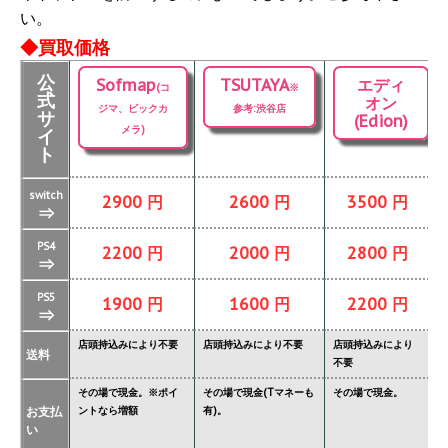
い。
◆買取価格
公
Sofmap
TSUTAYA
エディ
(コ
※
式
オン
ジマ、ビックカ
参考:渋谷店
サ
(Edion)
メラ)
イ
ト
switch
2900 円
2600 円
3500 円
⇒
PS4
2200 円
2000 円
2800 円
⇒
PS5
1900 円
1600 円
2200 円
⇒
店頭持込みにより不要
店頭持込みにより不要
店頭持込みにより
店
送料
不要
要
その場で現金。※ポイ
その場で現金(Tマネーも
その場で現金。
そ
お支払
ントなら増額
有)。
金
い
タ