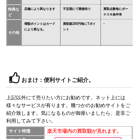
特典な
店舗により異なります
不定期にて開催有り
買取点数毎にボー
あ
ど
ナス※条件有
異
増額ポイントはカード
買取額200円毎にTポイ
-
ジ
により異なる。
ント
必
その他
価
おまけ：便利サイトご紹介。
上記以外にて売りたい方にお勧めです。ネット上には
様々なサービスが有ります。幾つかのお勧めサイトをご
紹介致します。気になるものが御座いましたら、是非ご
利用してみて下さい。
楽天市場内の買取額が見れます。
サイト特徴