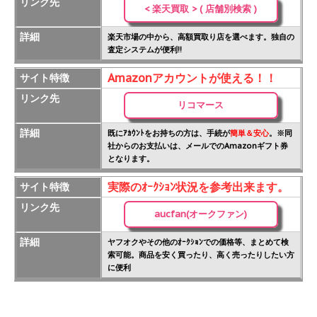
リンク先
< 楽天買取 > ( 店舗別検索 )
詳細
楽天市場の中から、高額買取り店を選べます。独自の
査定システムが便利!!
Amazonアカウントが使える！！
サイト特徴
リンク先
リコマース
詳細
既にｱｶｳﾝﾄをお持ちの方は、手続が
簡単＆安心
。※同
社からのお支払いは、メールでのAmazonギフト券
となります。
実際のｵｰｸｼｮﾝ状況を参考出来ます。
サイト特徴
リンク先
aucfan(オークファン)
詳細
ヤフオクやその他のｵｰｸｼｮﾝでの価格等、まとめて検
索可能。商品を安く買ったり、高く売ったりしたい方
に便利