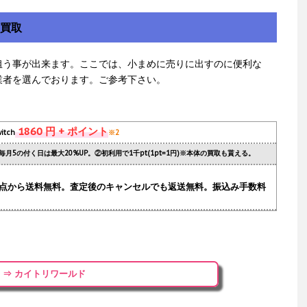
額買取
狙う事が出来ます。ここでは、小まめに売りに出すのに便利な
業者を選んでおります。ご参考下さい。
1860 円 + ポイント
itch
※2
毎月5の付く日は最大20%UP。②初利用で1千pt(1pt=1円)※本体の買取も貰える。
.1点から送料無料。査定後のキャンセルでも返送無料。振込み手数料
⇒ カイトリワールド