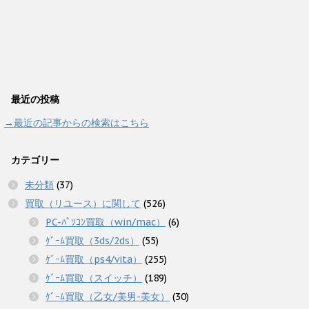
最近の投稿
→最近の記事からの検索はこちら
カテゴリー
未分類
(37)
買取（リユース）に関して
(526)
PC-ﾊﾟｿｺﾝ買取（win/mac）
(6)
ｹﾞｰﾑ買取（3ds/2ds）
(55)
ｹﾞｰﾑ買取（ps4/vita）
(255)
ｹﾞｰﾑ買取（スイッチ）
(189)
ｹﾞｰﾑ買取（乙女/美男-美女）
(30)