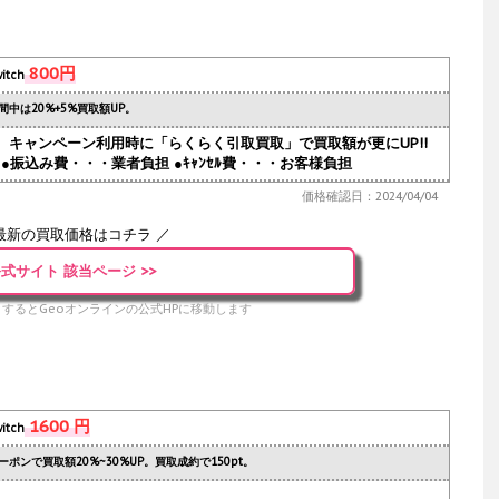
800円
itch
間中は20%+5%買取額UP。
人気。キャンペーン利用時に「らくらく引取買取」で買取額が更にUP!!
●振込み費・・・業者負担 ●ｷｬﾝｾﾙ費・・・お客様負担
価格確認日：2024/04/04
最新の買取価格はコチラ ／
式サイト 該当ページ >>
するとGeoオンラインの公式HPに移動します
1600 円
itch
ーポンで買取額20%~30%UP。買取成約で150pt。