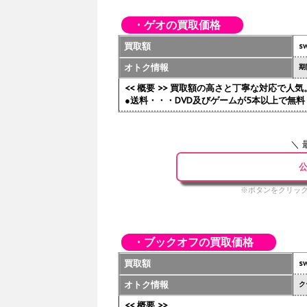
・ゲオの買取価格
買取額
sw
オトク情報
期
<< 概要 >> 買取額の高さと丁寧な対応で
●送料・・・DVD及びゲームが5本以上で無料 
＼ 
公
※ボタンをクリック
・ブックオフの買取価格
買取額
sw
オトク情報
ク
<< 概要 >>