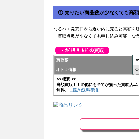
① 売りたい商品数が少なくても高
なるべく発売日から近い内に売ると高額を
「買取点数が少なくても申し込み可能」な
・ｶｲﾄﾘ ﾜｰﾙﾄﾞの買取
買取額
sw
オトク情報
①
<< 概要 >>
高額買取！！の他にも全てが揃った買取店..
無料。
...続き(送料等)⇅