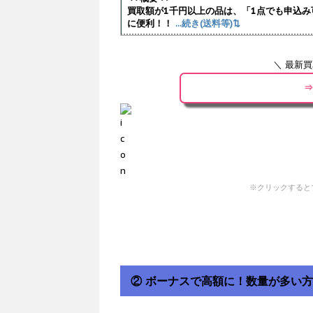
買取額が1千円以上の品は、「1点でも申込み
に便利！！
...続き(送料等)⇅
＼ 最新
⇒
※クリックすると
② ボーナスで高額に！数量が多い