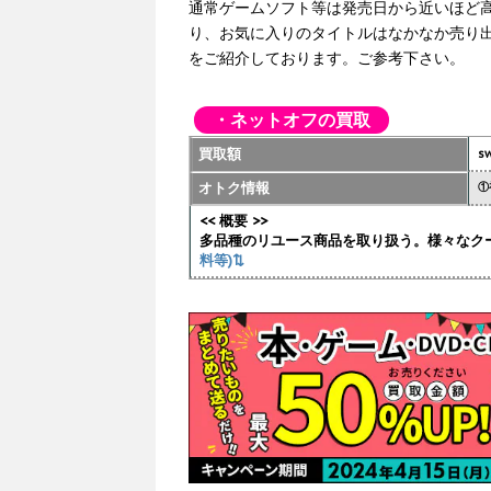
通常ゲームソフト等は発売日から近いほど
り、お気に入りのタイトルはなかなか売り
をご紹介しております。ご参考下さい。
・ネットオフの買取
買取額
sw
オトク情報
①
<< 概要 >>
多品種のリユース商品を取り扱う。様々なク
料等)⇅