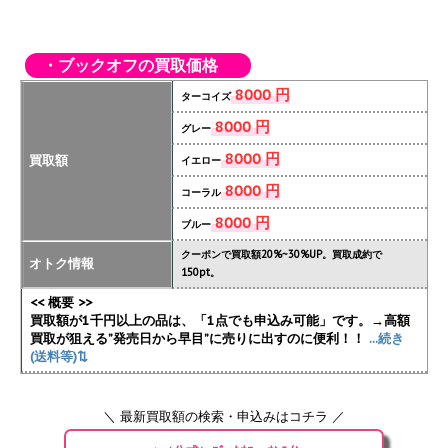
・ブックオフの買取価格
8000 円
ターコイズ
8000 円
グレー
8000 円
買取額
イエロー
8000 円
コーラル
8000 円
ブルー
クーポンで買取額20%~30%UP。買取成約で
オトク情報
150pt。
<< 概要 >>
買取額が1千円以上の品は、「1点でも申込み可能」です。→高額
買取が狙える”発売日から早目”に売りに出すのに便利！！
...続き
(送料等)⇅
＼ 最新買取額の検索・申込みはコチラ ／