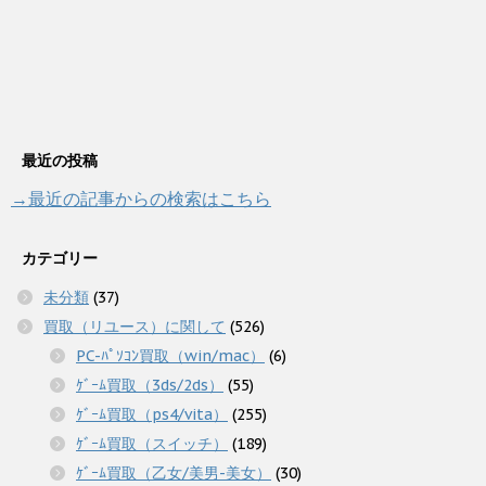
最近の投稿
→最近の記事からの検索はこちら
カテゴリー
未分類
(37)
買取（リユース）に関して
(526)
PC-ﾊﾟｿｺﾝ買取（win/mac）
(6)
ｹﾞｰﾑ買取（3ds/2ds）
(55)
ｹﾞｰﾑ買取（ps4/vita）
(255)
ｹﾞｰﾑ買取（スイッチ）
(189)
ｹﾞｰﾑ買取（乙女/美男-美女）
(30)