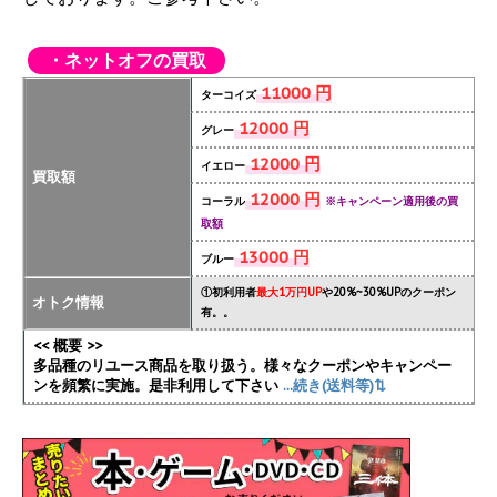
・ネットオフの買取
11000 円
ターコイズ
12000 円
グレー
12000 円
イエロー
買取額
12000 円
コーラル
※キャンペーン適用後の買
取額
13000 円
ブルー
①初利用者
最大1万円UP
や20%~30%UPのクーポン
オトク情報
有。。
<< 概要 >>
多品種のリユース商品を取り扱う。様々なクーポンやキャンペー
ンを頻繁に実施
。是非利用して下さい
...続き(送料等)⇅