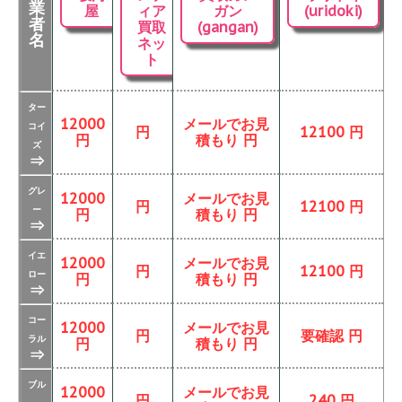
業
屋
ィア
ガン
(uridoki)
者
買取
(gangan)
名
ネッ
ト
ター
12000
メールでお見
コイ
円
12100 円
円
積もり 円
ズ
⇒
グレ
12000
メールでお見
円
12100 円
ー
円
積もり 円
⇒
イエ
12000
メールでお見
円
12100 円
ロー
円
積もり 円
⇒
コー
12000
メールでお見
円
要確認 円
ラル
円
積もり 円
⇒
ブル
12000
メールでお見
円
240 円