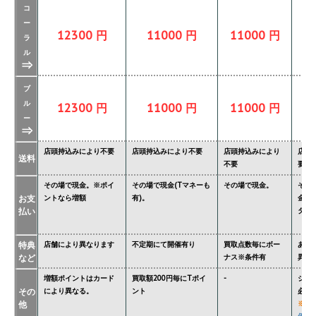
コ
ー
12300 円
11000 円
11000 円
ラ
ル
⇒
ブ
ル
12300 円
11000 円
11000 円
ー
⇒
店頭持込みにより不要
店頭持込みにより不要
店頭持込みにより
店頭
送料
不要
要
その場で現金。※ポイ
その場で現金(Tマネーも
その場で現金。
その
お支
ントなら増額
有)。
金額
払い
ター'
特典
店舗により異なります
不定期にて開催有り
買取点数毎にボー
あり
など
ナス※条件有
異な
増額ポイントはカード
買取額200円毎にTポイ
-
ジョ
その
により異なる。
ント
必要
他
※
関