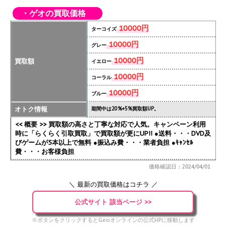
・ゲオの買取価格
10000円
ターコイズ
10000円
グレー
10000円
買取額
イエロー
10000円
コーラル
10000円
ブルー
オトク情報
期間中は20%+5%買取額UP。
<< 概要 >> 買取額の高さと丁寧な対応で人気。キャンペーン利用
時に「らくらく引取買取」で買取額が更にUP!!
●送料・・・DVD及
びゲームが5本以上で無料 ●振込み費・・・業者負担 ●ｷｬﾝｾﾙ
費・・・お客様負担
価格確認日：2024/04/01
＼ 最新の買取価格はコチラ ／
公式サイト 該当ページ >>
※ボタンをクリックするとGeoオンラインの公式HPに移動します