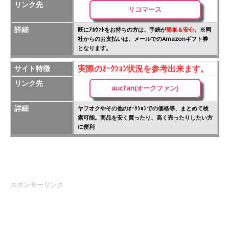
リンク先
リコマース
詳細
既にｱｶｳﾝﾄをお持ちの方は、手続が
簡単＆安心
。※同
社からのお支払いは、メールでのAmazonギフト券
となります。
実際のｵｰｸｼｮﾝ状況を参考出来ます。
サイト特徴
リンク先
aucfan(オークファン)
詳細
ヤフオクやその他のｵｰｸｼｮﾝでの価格等、まとめて検
索可能。商品を安く買ったり、高く売ったりしたい方
に便利
スポンサーリンク