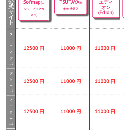
公
Sofmap
TSUTAYA
エディ
(コ
※
式
オン
ジマ、ビックカ
参考:渋谷店
サ
(Edion)
メラ)
イ
ト
タ
ー
コ
12300 円
11000 円
11000 円
イ
ズ
⇒
グ
レ
12300 円
11000 円
11000 円
ー
⇒
イ
エ
12300 円
11000 円
11000 円
ロ
ー
⇒