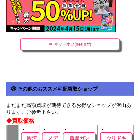
⇒ ネットオフ(net off)
③ その他のおススメ宅配買取ショップ
まだまだ高額買取が期待できるお得なショップが沢山あ
ります。ご参考下さい。
◆買取価格
・
・
・
・
駿河
メデ
買取ガン
ウリドキ