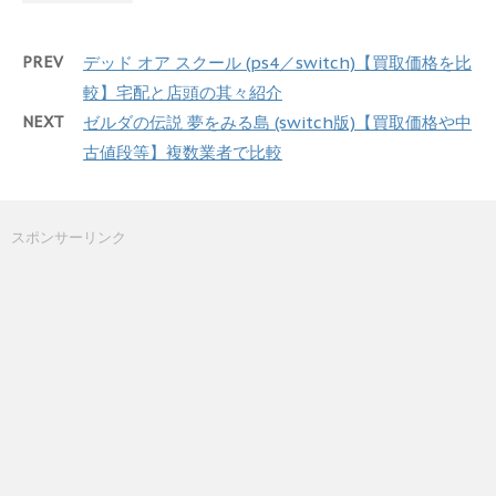
PREV
デッド オア スクール (ps4／switch)【買取価格を比
較】宅配と店頭の其々紹介
NEXT
ゼルダの伝説 夢をみる島 (switch版)【買取価格や中
古値段等】複数業者で比較
スポンサーリンク