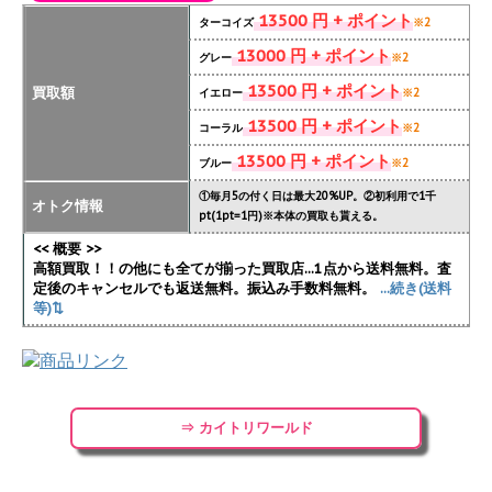
13500 円 + ポイント
ターコイズ
※2
13000 円 + ポイント
グレー
※2
13500 円 + ポイント
買取額
イエロー
※2
13500 円 + ポイント
コーラル
※2
13500 円 + ポイント
ブルー
※2
①毎月5の付く日は最大20%UP。②初利用で1千
オトク情報
pt(1pt=1円)※本体の買取も貰える。
<< 概要 >>
高額買取！！の他にも全てが揃った買取店...1点から送料無料。査
定後のキャンセルでも返送無料。振込み手数料無料。
...続き(送料
等)⇅
⇒ カイトリワールド