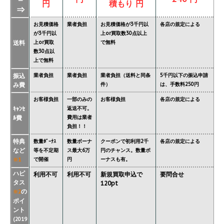
ー
円
積もり 円
⇒
お見積価格
業者負担
お見積価格が3千円以
各店の規定による
が3千円以
上or買取数30点以上
送料
上or買取
で無料
数30点以
上で無料
振込
業者負担
業者負担
業者負担（送料と同条
5千円以下の振込申請
み費
件）
は、手数料250円
お客様負担
一部のみの
お客様負担
各店の規定による
ｷｬﾝｾ
返送不可。
ﾙ費
費用は業者
負担！！
特典
数量ﾎﾞｰﾅｽ
数量ボーナ
クーポンで初利用2千
各店の規定による
など
等を不定期
ス最大6万
円のチャンス。数量ボ
で開催
円
ーナスも有。
※1
ハピ
利用不可
利用不可
新規買取申込で
要問合せ
タス
120pt
の
※2
ポイ
ント
(2019