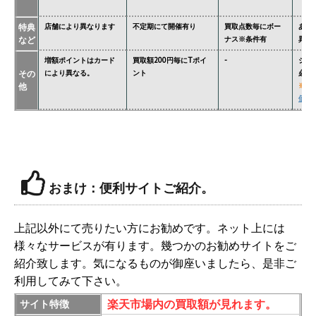
特典
店舗により異なります
不定期にて開催有り
買取点数毎にボー
あり
など
ナス※条件有
異な
増額ポイントはカード
買取額200円毎にTポイ
-
ジョ
その
により異なる。
ント
必要
他
※
関
価格
おまけ：便利サイトご紹介。
上記以外にて売りたい方にお勧めです。ネット上には
様々なサービスが有ります。幾つかのお勧めサイトをご
紹介致します。気になるものが御座いましたら、是非ご
利用してみて下さい。
楽天市場内の買取額が見れます。
サイト特徴