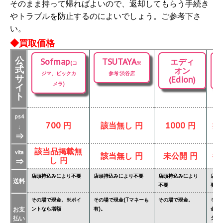
そのまま持って帰ればよいので、返却してもらう手続き
やトラブルを防止するのによいでしょう。ご参考下さ
い。
◆買取価格
公
Sofmap
TSUTAYA
エディ
(コ
※
式
オン
ジマ、ビックカ
参考:渋谷店
サ
(Edion)
メラ)
イ
ト
ps4
700 円
該当無し 円
1000 円
掲
;
⇒
該当品掲載無
vita
該当無し 円
未公開 円
掲
し 円
⇒
店頭持込みにより不要
店頭持込みにより不要
店頭持込みにより
店頭
送料
不要
要
その場で現金。※ポイ
その場で現金(Tマネーも
その場で現金。
その
お支
ントなら増額
有)。
金額
払い
ター'