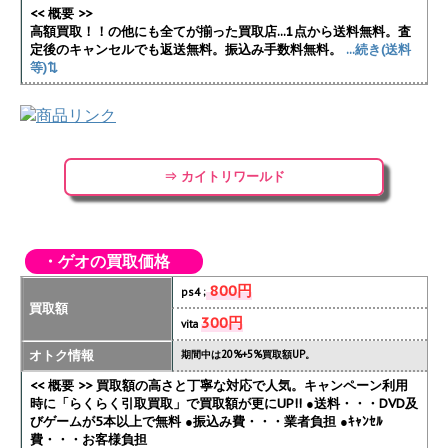
<< 概要 >>
高額買取！！の他にも全てが揃った買取店...1点から送料無料。査
定後のキャンセルでも返送無料。振込み手数料無料。
...続き(送料
等)⇅
⇒ カイトリワールド
・ゲオの買取価格
800円
ps4 ;
買取額
300円
vita
オトク情報
期間中は20%+5%買取額UP。
<< 概要 >> 買取額の高さと丁寧な対応で人気。キャンペーン利用
時に「らくらく引取買取」で買取額が更にUP!!
●送料・・・DVD及
びゲームが5本以上で無料 ●振込み費・・・業者負担 ●ｷｬﾝｾﾙ
費・・・お客様負担