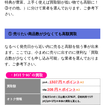
特典が豊富。上手く使えば買取額が低い物でも高額に！
③その他。）に分けて業者を選んでおります。ご参考下
さい。
① 売りたい商品数が少なくても高額買取
なるべく発売日から近い内に売ると高額を狙う事が出来
ます。ここでは、小まめに売りに出すのに便利な「買取
点数が少なくても申し込み可能」な業者を選んでおりま
す。ご参考下さい。
・ｶｲﾄﾘ ﾜｰﾙﾄﾞの買取
1307 円 + ポイント
ps4 ;
※2
買取額
208 円 + ポイント
vita
※2
①毎月5の付く日は最大20%UP。②初利用で1千
オトク情報
pt(1pt=1円)※本体の買取も貰える。