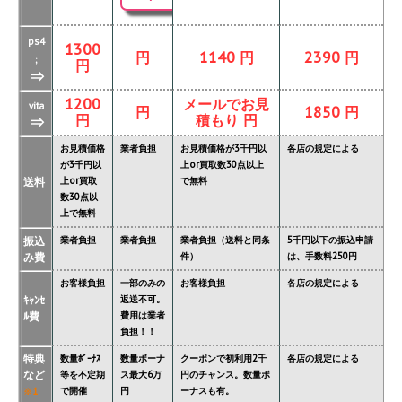
ps4
1300
円
1140 円
2390 円
;
円
⇒
1200
メールでお見
vita
円
1850 円
円
積もり 円
⇒
お見積価格
業者負担
お見積価格が3千円以
各店の規定による
が3千円以
上or買取数30点以上
送料
上or買取
で無料
数30点以
上で無料
振込
業者負担
業者負担
業者負担（送料と同条
5千円以下の振込申請
み費
件）
は、手数料250円
お客様負担
一部のみの
お客様負担
各店の規定による
ｷｬﾝｾ
返送不可。
ﾙ費
費用は業者
負担！！
特典
数量ﾎﾞｰﾅｽ
数量ボーナ
クーポンで初利用2千
各店の規定による
など
等を不定期
ス最大6万
円のチャンス。数量ボ
で開催
円
ーナスも有。
※1