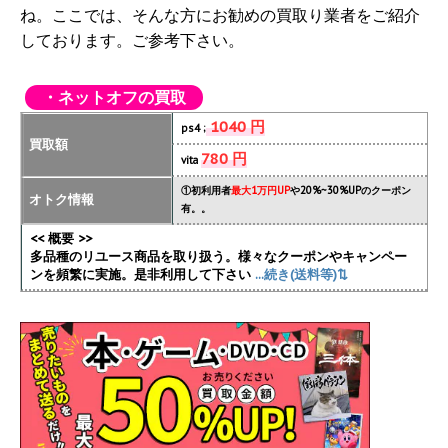
ね。ここでは、そんな方にお勧めの買取り業者をご紹介
しております。ご参考下さい。
・ネットオフの買取
1040 円
ps4 ;
買取額
780 円
vita
①初利用者
最大1万円UP
や20%~30%UPのクーポン
オトク情報
有。。
<< 概要 >>
多品種のリユース商品を取り扱う。様々なクーポンやキャンペー
ンを頻繁に実施
。是非利用して下さい
...続き(送料等)⇅