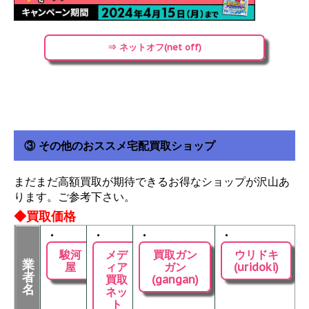
⇒ ネットオフ(net off)
③ その他のおススメ宅配買取ショップ
まだまだ高額買取が期待できるお得なショップが沢山あ
ります。ご参考下さい。
◆買取価格
・
・
・
・
駿河
メデ
買取ガン
ウリドキ
業
屋
ィア
ガン
(uridoki)
者
買取
(gangan)
名
ネッ
ト