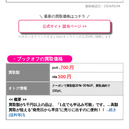
価格確認日：2024/03/04
＼ 最新の買取価格はコチラ ／
公式サイト 該当ページ >>
※ボタンをクリックするとGeoオンラインの公式HPに移動します
・ブックオフの買取価格
700 円
ps4 ;
買取額
500 円
vita
クーポンで買取額20%~30%UP。買取成約で
オトク情報
150pt。
<< 概要 >>
買取額が1千円以上の品は、「1点でも申込み可能」です。→高額
買取が狙える”発売日から早目”に売りに出すのに便利！！
...続き
(送料等)⇅