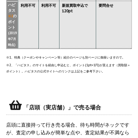
ハピ
利用不可
利用不可
新規買取申込で
要問合せ
タス
120pt
の
※2
ポイ
ント
(2019
年7月
時点)
※1、特典（クーポンやキャンペーン等）紹介のページも別ページに御座いますので。
※2、「ハピタス」のサイトを経由し申込むと、ポイント(1pt=1円)が貰えます（買取額＋
ポイント）。ハピタスの公式サイトへのリンクは上記をご参考下さい。
「店頭（実店舗）」で売る場合
店頭に直接持って行き売る場合、待ち時間がネックです
が、査定の申し込みが簡単な点や、査定結果が不満なら