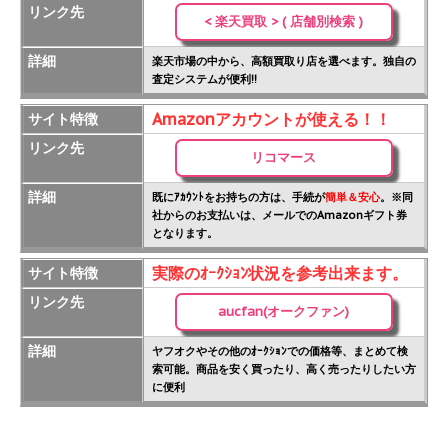
リンク先
< 楽天買取 > ( 店舗別検索 )
詳細
楽天市場の中から、高額買取り店を選べます。独自の
査定システムが便利!!
Amazonアカウントが使える！！
サイト特徴
リンク先
リコマース
詳細
既にｱｶｳﾝﾄをお持ちの方は、手続が
簡単＆安心
。※同
社からのお支払いは、メールでのAmazonギフト券
となります。
実際のｵｰｸｼｮﾝ状況を参考出来ます。
サイト特徴
リンク先
aucfan(オークファン)
詳細
ヤフオクやその他のｵｰｸｼｮﾝでの価格等、まとめて検
索可能。商品を安く買ったり、高く売ったりしたい方
に便利