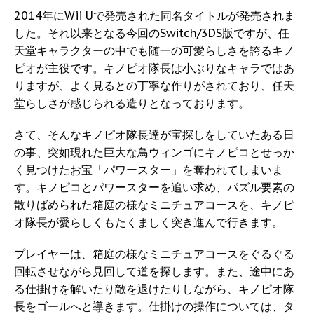
2014年にWii Uで発売された同名タイトルが発売されま
した。それ以来となる今回のSwitch/3DS版ですが、任
天堂キャラクターの中でも随一の可愛らしさを誇るキノ
ピオが主役です。キノピオ隊長は小ぶりなキャラではあ
りますが、よく見るとの丁寧な作りがされており、任天
堂らしさが感じられる造りとなっております。
さて、そんなキノピオ隊長達が宝探しをしていたある日
の事、突如現れた巨大な鳥ウィンゴにキノピコとせっか
く見つけたお宝「パワースター」を奪われてしまいま
す。キノピコとパワースターを追い求め、パズル要素の
散りばめられた箱庭の様なミニチュアコースを、キノピ
オ隊長が愛らしくもたくましく突き進んで行きます。
プレイヤーは、箱庭の様なミニチュアコースをぐるぐる
回転させながら見回して道を探します。また、途中にあ
る仕掛けを解いたり敵を退けたりしながら、キノピオ隊
長をゴールへと導きます。仕掛けの操作については、タ