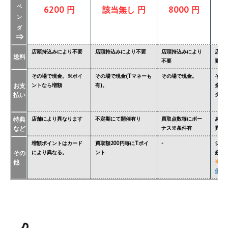
ベ
6200 円
該当無し 円
8000 円
ン
ダ
⇒
店頭持込みにより不要
店頭持込みにより不要
店頭持込みにより
店頭
送料
不要
要
その場で現金。※ポイ
その場で現金(Tマネーも
その場で現金。
その
お支
ントなら増額
有)。
金額
払い
ター'
特典
店舗により異なります
不定期にて開催有り
買取点数毎にボー
あり
など
ナス※条件有
異な
増額ポイントはカード
買取額200円毎にTポイ
-
ジョ
その
により異なる。
ント
必要
他
※
関
価格表