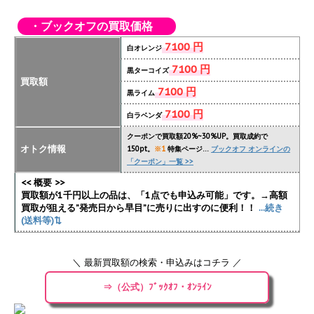
・ブックオフの買取価格
7100 円
白オレンジ
7100 円
黒ターコイズ
買取額
7100 円
黒ライム
7100 円
白ラベンダ
クーポンで買取額20%~30%UP。買取成約で
オトク情報
150pt。
※1
特集ページ…
ブックオフ オンラインの
「クーポン」一覧 >>
<< 概要 >>
買取額が1千円以上の品は、「1点でも申込み可能」です。→高額
買取が狙える”発売日から早目”に売りに出すのに便利！！
...続き
(送料等)⇅
＼ 最新買取額の検索・申込みはコチラ ／
⇒（公式）ﾌﾞｯｸｵﾌ・ｵﾝﾗｲﾝ