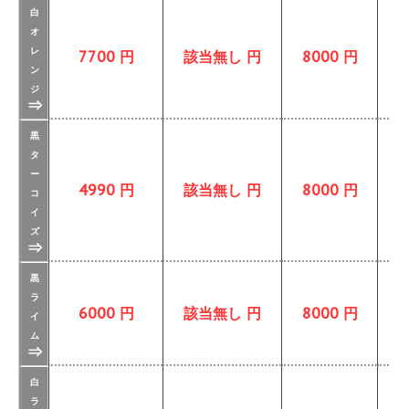
白
オ
レ
7700 円
該当無し 円
8000 円
ン
ジ
⇒
黒
タ
ー
4990 円
該当無し 円
8000 円
コ
イ
ズ
⇒
黒
ラ
6000 円
該当無し 円
8000 円
イ
ム
⇒
白
ラ