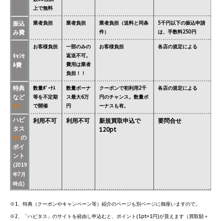
上で無料
振込
業者負担
業者負担
業者負担（送料と同条
5千円以下の振込申請
み費
件）
は、手数料250円
お客様負担
一部のみの
お客様負担
各店の規定による
ｷｬﾝｾ
返送不可。
ﾙ費
費用は業者
負担！！
特典
数量ﾎﾞｰﾅｽ
数量ボーナ
クーポンで初利用2千
各店の規定による
など
等を不定期
ス最大6万
円のチャンス。数量ボ
で開催
円
ーナスも有。
※1
ハピ
利用不可
利用不可
新規買取申込で
要問合せ
タス
120pt
の
※2
ポイ
ント
(2019
年7月
時点)
※1、特典（クーポンやキャンペーン等）紹介のページも別ページに御座いますので。
※2、「ハピタス」のサイトを経由し申込むと、ポイント(1pt=1円)が貰えます（買取額＋