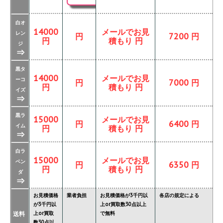
白オ
14000
メールでお見
レン
円
7200 円
円
積もり 円
ジ
⇒
黒タ
14000
メールでお見
ーコ
円
7000 円
円
積もり 円
イズ
⇒
黒ラ
15000
メールでお見
円
6400 円
イム
円
積もり 円
⇒
白ラ
15000
メールでお見
ベン
円
6350 円
円
積もり 円
ダ
⇒
お見積価格
業者負担
お見積価格が3千円以
各店の規定による
が3千円以
上or買取数30点以上
送料
上or買取
で無料
数30点以