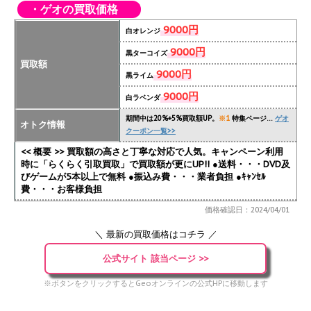
・ゲオの買取価格
9000円
白オレンジ
9000円
黒ターコイズ
買取額
9000円
黒ライム
9000円
白ラベンダ
期間中は20%+5%買取額UP。
※1
特集ページ…
ゲオ
オトク情報
クーポン一覧>>
<< 概要 >> 買取額の高さと丁寧な対応で人気。キャンペーン利用
時に「らくらく引取買取」で買取額が更にUP!!
●送料・・・DVD及
びゲームが5本以上で無料 ●振込み費・・・業者負担 ●ｷｬﾝｾﾙ
費・・・お客様負担
価格確認日：2024/04/01
＼ 最新の買取価格はコチラ ／
公式サイト 該当ページ >>
※ボタンをクリックするとGeoオンラインの公式HPに移動します