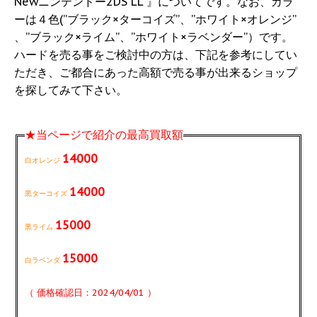
Newニンテンドー2DS LL 』についてです。なお、カラ
ーは４色(”ブラック×ターコイズ”、”ホワイト×オレンジ”
、”ブラック×ライム”、”ホワイト×ラベンダー”）です。
ハードを売る事をご検討中の方は、下記を参考にしてい
ただき、ご都合にあった高額で売る事が出来るショップ
を探してみて下さい。
★当ページで紹介の最高買取額
14000
白オレンジ
14000
黒ターコイズ
15000
黒ライム
15000
白ラベンダ
（ 価格確認日：2024/04/01 ）