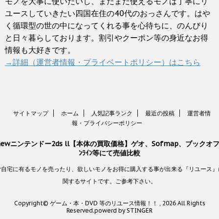
モノを大事に使いたいし、まだまだ使えるモノは丁寧にリ
ユースしていきたい四国在住の40代のおっさんです。はや
く循環型の世の中になってくれる事を心待ちに、のんびり
と日々暮らしております。割引やクーポン等の身近なお得
情報も大好きです。
→詳細（運営者情報・プライベートポリシー）はこちら
サイトマップ
ホーム
人気記事ランク
最近の投稿
運営者情
報・プライバシーポリシー
newニンテンドー2ds ll【本体の買取価格】ゲオ、Sofmap、ブックオフ
ﾝﾗｲﾝ等にて売値比較
ご自宅に有るモノを売ったり、欲しいモノをお得に購入する事が出来る『リユース』
関するサイトです。ご参考下さい。
Copyright© ゲーム・本・DVD 等のリユース情報！！ , 2026 All Rights
Reserved.
powerd by STINGER