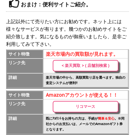
おまけ：便利サイトご紹介。
上記以外にて売りたい方にお勧めです。ネット上には
様々なサービスが有ります。幾つかのお勧めサイトをご
紹介致します。気になるものが御座いましたら、是非ご
利用してみて下さい。
楽天市場内の買取額が見れます。
サイト特徴
リンク先
< 楽天買取 > ( 店舗別検索 )
詳細
楽天市場の中から、高額買取り店を選べます。独自の
査定システムが便利!!
Amazonアカウントが使える！！
サイト特徴
リンク先
リコマース
詳細
既にｱｶｳﾝﾄをお持ちの方は、手続が
簡単＆安心
。※同
社からのお支払いは、メールでのAmazonギフト券
となります。