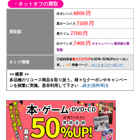
・ネットオフの買取
6800 円
白オレンジ
7100 円
黒ターコイズ
買取額
7700 円
黒ライム
7400 円
白ラベンダ
※キャンペーン適用後の買
取額
①初利用者
最大1万円UP
や20%~30%UPのクーポン
オトク情報
有。。
※1
特集ページ…
ネットオフクーポン>>
<< 概要 >>
多品種のリユース商品を取り扱う。様々なクーポンやキャンペー
ンを頻繁に実施
。是非利用して下さい
...続き(送料等)⇅