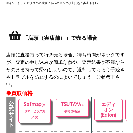
ポイント）。ハピタスの公式サイトへのリンクは上記をご参考下さい。
「店頭（実店舗）」で売る場合
店頭に直接持って行き売る場合、待ち時間がネックです
が、査定の申し込みが簡単な点や、査定結果が不満なら
そのまま持って帰ればよいので、返却してもらう手続き
やトラブルを防止するのによいでしょう。ご参考下さ
い。
◆買取価格
公
Sofmap
TSUTAYA
エディ
(コ
※
式
オン
ジマ、ビックカ
参考:渋谷店
サ
(Edion)
メラ)
イ
ト