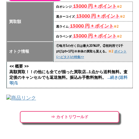
13000 円 + ポイント
白オレンジ
※2
13000 円 + ポイント
黒ターコイズ
※2
買取額
13000 円 + ポイント
黒ライム
※2
13000 円 + ポイント
白ラベンダ
※2
①毎月5の付く日は最大20%UP。②初利用で1千
オトク情報
pt(1pt=1円)※本体の買取も貰える。
※2
ポイント
(ハピタス)の特集>>
<< 概要 >>
高額買取！！の他にも全てが揃った買取店...1点から送料無料。査
定後のキャンセルでも返送無料。振込み手数料無料。
...続き(送料
等)⇅
⇒ カイトリワールド