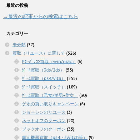
最近の投稿
→最近の記事からの検索はこちら
カテゴリー
未分類
(37)
買取（リユース）に関して
(526)
PC-ﾊﾟｿｺﾝ買取（win/mac）
(6)
ｹﾞｰﾑ買取（3ds/2ds）
(55)
ｹﾞｰﾑ買取（ps4/vita）
(255)
ｹﾞｰﾑ買取（スイッチ）
(189)
ｹﾞｰﾑ買取（乙女/美男-美女）
(30)
ゲオの買い取りキャンペーン
(6)
ジョーシンのリユース
(3)
ネットオフのクーポン
(20)
ブックオフのクーポン
(35)
周辺機器買取（ps4・switch等）
(9)