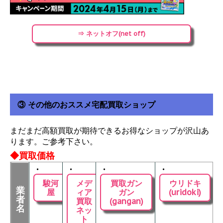
⇒ ネットオフ(net off)
③ その他のおススメ宅配買取ショップ
まだまだ高額買取が期待できるお得なショップが沢山あ
ります。ご参考下さい。
◆買取価格
・
・
・
・
駿河
メデ
買取ガン
ウリドキ
業
屋
ィア
ガン
(uridoki)
者
買取
(gangan)
名
ネッ
ト