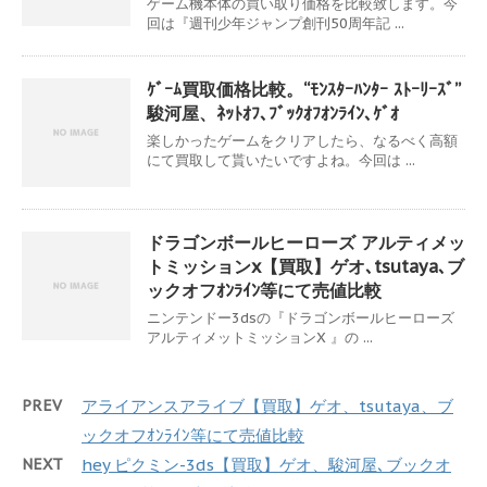
ゲーム機本体の買い取り価格を比較致します。今
回は『週刊少年ジャンプ創刊50周年記 ...
ｹﾞｰﾑ買取価格比較。“ﾓﾝｽﾀｰﾊﾝﾀｰ ｽﾄｰﾘｰｽﾞ”
駿河屋、ﾈｯﾄｵﾌ､ﾌﾞｯｸｵﾌｵﾝﾗｲﾝ､ｹﾞｵ
楽しかったゲームをクリアしたら、なるべく高額
にて買取して貰いたいですよね。今回は ...
ドラゴンボールヒーローズ アルティメッ
トミッションx【買取】ゲオ､tsutaya､ブ
ックオフｵﾝﾗｲﾝ等にて売値比較
ニンテンドー3dsの『ドラゴンボールヒーローズ
アルティメットミッションX 』の ...
PREV
アライアンスアライブ【買取】ゲオ、tsutaya、ブ
ックオフｵﾝﾗｲﾝ等にて売値比較
NEXT
hey ピクミン-3ds【買取】ゲオ、駿河屋､ブックオ